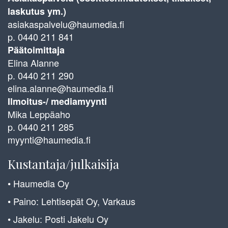
laskutus ym.)
asiakaspalvelu@haumedia.fi
p. 0440 211 841
Päätoimittaja
Elina Alanne
p. 0440 211 290
elina.alanne@haumedia.fi
Ilmoitus-/ mediamyynti
Mika Leppäaho
p. 0440 211 285
myynti@haumedia.fi
Kustantaja/julkaisija
• Haumedia Oy
• Paino: Lehtisepät Oy, Varkaus
• Jakelu: Posti Jakelu Oy