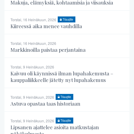
Makuja, elämyksiä, kohtaamisia ja viisauksia
Torstai, 16 Heinäkuun, 2026
Tilaajille
Kiireessä aika menee vauhdilla
Torstai, 16 Heinäkuun, 2026
Markkinoilla paistaa perjantaina
Torstai, 9 Heinäkuun, 2026
Kaivuu oli käynnissä ilman lupahakemusta –
kauppaliikkeelle jätetty nyt lupahakemus
Torstai, 9 Heinäkuun, 2026
Tilaajille
Astuva opastaa taas historiaan
Torstai, 9 Heinäkuun, 2026
Tilaajille
Lipsanen ajattelee asioita matkustajan
näkökulmasta