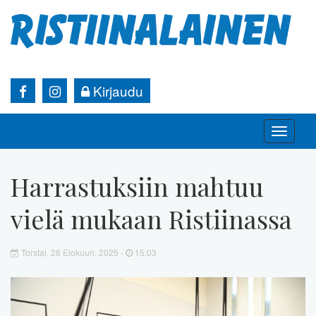
Kirjaudu
Toggle
naviga
Harrastuksiin mahtuu
vielä mukaan Ristiinassa
Torstai, 28 Elokuun, 2025 -
15:03