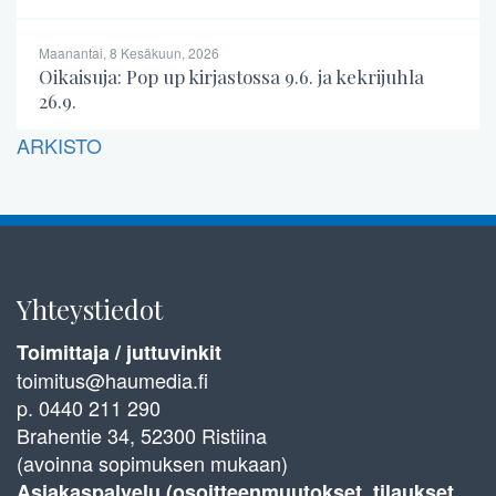
Maanantai, 8 Kesäkuun, 2026
Oikaisuja: Pop up kirjastossa 9.6. ja kekrijuhla
26.9.
ARKISTO
Yhteystiedot
Toimittaja / juttuvinkit
toimitus@haumedia.fi
p. 0440 211 290
Brahentie 34, 52300 Ristiina
(avoinna sopimuksen mukaan)
Asiakaspalvelu (osoitteenmuutokset, tilaukset,