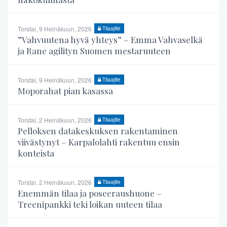
Torstai, 9 Heinäkuun, 2026
Tilaajille
”Vahvuutena hyvä yhteys” – Emma Vahvaselkä
ja Rane agilityn Suomen mestaruuteen
Torstai, 9 Heinäkuun, 2026
Tilaajille
Moporahat pian kasassa
Torstai, 2 Heinäkuun, 2026
Tilaajille
Pelloksen datakeskuksen rakentaminen
viivästynyt – Karpalolahti rakentuu ensin
konteista
Torstai, 2 Heinäkuun, 2026
Tilaajille
Enemmän tilaa ja poseeraushuone –
Treenipankki teki loikan uuteen tilaa