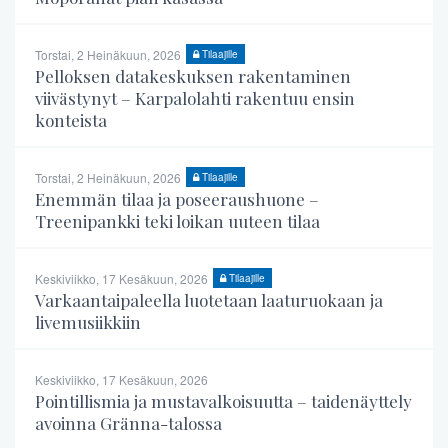
Torstai, 2 Heinäkuun, 2026
Tilaajille
Pelloksen datakeskuksen rakentaminen
viivästynyt – Karpalolahti rakentuu ensin
konteista
Torstai, 2 Heinäkuun, 2026
Tilaajille
Enemmän tilaa ja poseeraushuone –
Treenipankki teki loikan uuteen tilaa
Keskiviikko, 17 Kesäkuun, 2026
Tilaajille
Varkaantaipaleella luotetaan laaturuokaan ja
livemusiikkiin
Keskiviikko, 17 Kesäkuun, 2026
Pointillismia ja mustavalkoisuutta – taidenäyttely
avoinna Gränna-talossa