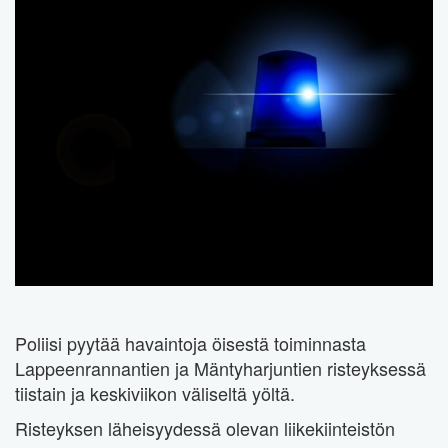
Poliisi pyytää havaintoja öisestä toiminnasta
Lappeenrannantien ja Mäntyharjuntien risteyksessä
tiistain ja keskiviikon väliseltä yöltä.
Risteyksen läheisyydessä olevan liikekiinteistön