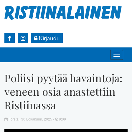
Kirjaudu
Toggle
naviga
Poliisi pyytää havaintoja:
veneen osia anastettiin
Ristiinassa
Torstai, 30 Lokakuun, 2025 -
9:09