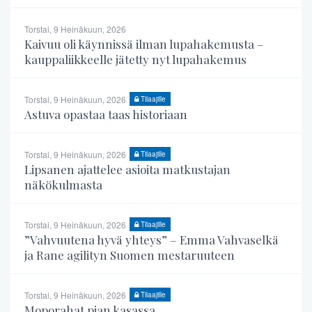
Torstai, 9 Heinäkuun, 2026
Kaivuu oli käynnissä ilman lupahakemusta –
kauppaliikkeelle jätetty nyt lupahakemus
Torstai, 9 Heinäkuun, 2026
Tilaajille
Astuva opastaa taas historiaan
Torstai, 9 Heinäkuun, 2026
Tilaajille
Lipsanen ajattelee asioita matkustajan
näkökulmasta
Torstai, 9 Heinäkuun, 2026
Tilaajille
”Vahvuutena hyvä yhteys” – Emma Vahvaselkä
ja Rane agilityn Suomen mestaruuteen
Torstai, 9 Heinäkuun, 2026
Tilaajille
Moporahat pian kasassa