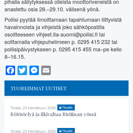
pihalla säilytyksessä olleista moottoriveneistä on
anastettu osia 28.–29.10. välisenä yönä.
Poliisi pyytää ilmoittamaan tapahtumaan liittyvistä
havainnoista ja vihjeistä joko sähköpostilla
osoitteeseen vihjeet.ita-suomi@poliisi.fi tai
soittamalla vihjepuhelimeen p. 0295 415 232 tai
poliisipäivystykseen p. 0295 415 455 ma–pe kello
8–16.15.
Facebook
Twitter
Messenger
Email
TUOREIMMAT UUTISET
Torstai, 23 Heinäkuun, 2026
Tilaajille
Rötöstelyä ja ilkivaltaa Ristiinan yössä
Torstai, 23 Heinäkuun, 2026
Tilaajille