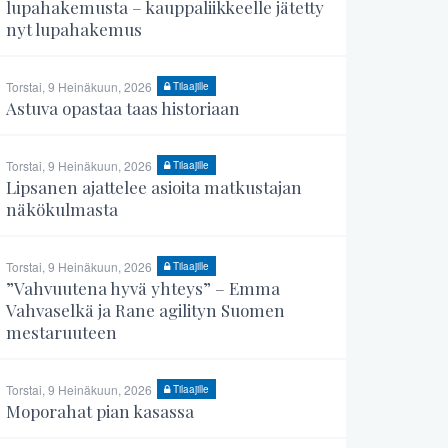
lupahakemusta – kauppaliikkeelle jätetty
nyt lupahakemus
Torstai, 9 Heinäkuun, 2026
Tilaajille
Astuva opastaa taas historiaan
Torstai, 9 Heinäkuun, 2026
Tilaajille
Lipsanen ajattelee asioita matkustajan
näkökulmasta
Torstai, 9 Heinäkuun, 2026
Tilaajille
”Vahvuutena hyvä yhteys” – Emma
Vahvaselkä ja Rane agilityn Suomen
mestaruuteen
Torstai, 9 Heinäkuun, 2026
Tilaajille
Moporahat pian kasassa