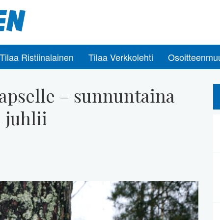
Tilaa Ristiinalainen
Tilaa Verkkolehti
Osoitteenmu
lapselle – sunnuntaina
juhlii