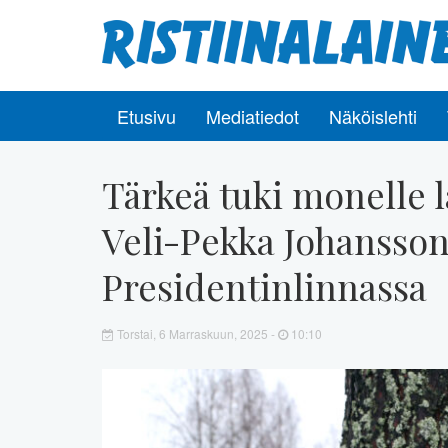
Etusivu
Mediatiedot
Näköislehti
Tärkeä tuki monelle 
Veli-Pekka Johansson 
Presidentinlinnassa
Torstai, 6 Marraskuun, 2025 -
10:10