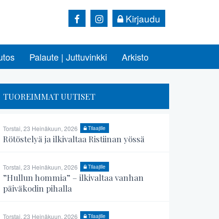
Kirjaudu
utos
Palaute | Juttuvinkki
Arkisto
TUOREIMMAT UUTISET
Torstai, 23 Heinäkuun, 2026
Tilaajille
Rötöstelyä ja ilkivaltaa Ristiinan yössä
Torstai, 23 Heinäkuun, 2026
Tilaajille
”Hullun hommia” – ilkivaltaa vanhan
päiväkodin pihalla
Torstai, 23 Heinäkuun, 2026
Tilaajille