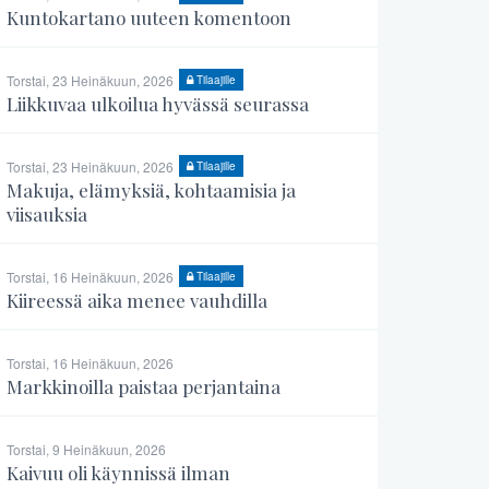
Kuntokartano uuteen komentoon
Torstai, 23 Heinäkuun, 2026
Tilaajille
Liikkuvaa ulkoilua hyvässä seurassa
Torstai, 23 Heinäkuun, 2026
Tilaajille
Makuja, elämyksiä, kohtaamisia ja
viisauksia
Torstai, 16 Heinäkuun, 2026
Tilaajille
Kiireessä aika menee vauhdilla
Torstai, 16 Heinäkuun, 2026
Markkinoilla paistaa perjantaina
Torstai, 9 Heinäkuun, 2026
Kaivuu oli käynnissä ilman