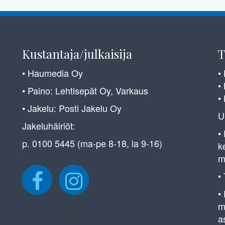
Kustantaja/julkaisija
T
• Haumedia Oy
•
•
• Paino: Lehtisepät Oy, Varkaus
•
• Jakelu: Posti Jakelu Oy
U
Jakeluhäiriöt:
•
p. 0100 5445 (ma-pe 8-18, la 9-16)
k
m
•
•
m
a