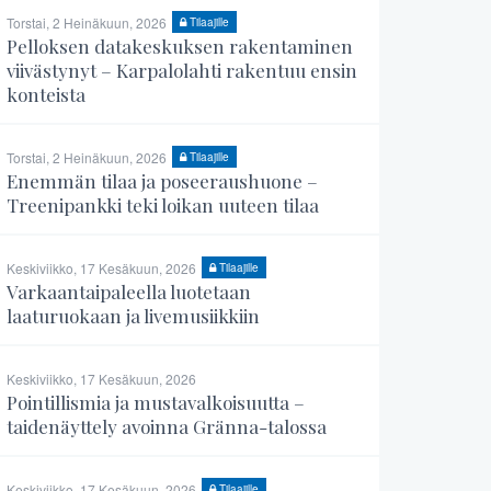
Torstai, 2 Heinäkuun, 2026
Tilaajille
Pelloksen datakeskuksen rakentaminen
viivästynyt – Karpalolahti rakentuu ensin
konteista
Torstai, 2 Heinäkuun, 2026
Tilaajille
Enemmän tilaa ja poseeraushuone –
Treenipankki teki loikan uuteen tilaa
Keskiviikko, 17 Kesäkuun, 2026
Tilaajille
Varkaantaipaleella luotetaan
laaturuokaan ja livemusiikkiin
Keskiviikko, 17 Kesäkuun, 2026
Pointillismia ja mustavalkoisuutta –
taidenäyttely avoinna Gränna-talossa
Keskiviikko, 17 Kesäkuun, 2026
Tilaajille