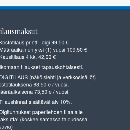
ilausmaksut
 Kestotilaus printti+digi 99,50 €
 Määräaikainen yksi (1) vuosi 109,50 €
 Kausitilaus 4 kk, 42,00 €
lkomaan tilaukset tapauskohtaisesti.
 DIGITILAUS (näköislehti ja verkkosisällöt)
estotilauksena 63,50 e / vuosi,
ääräaikaisena 73,50 e / vuosi
 Tilaushinnat sisältävät alv 10%.
 Digitunnukset paperilehden tilaajalle
aksutta! (koskee samassa taloudessa
suvia)