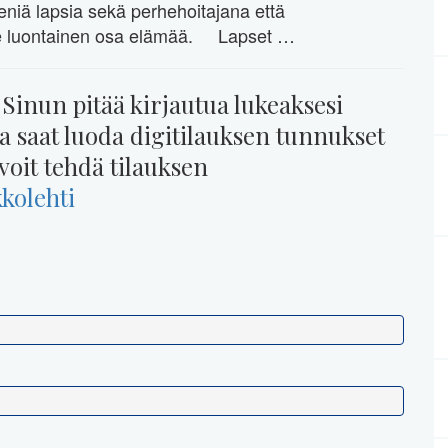
iä lapsia sekä perhehoitajana että
lle luontainen osa elämää. Lapset …
 Sinun pitää kirjautua lukeaksesi
na saat luoda digitilauksen tunnukset
voit tehdä tilauksen
kkolehti