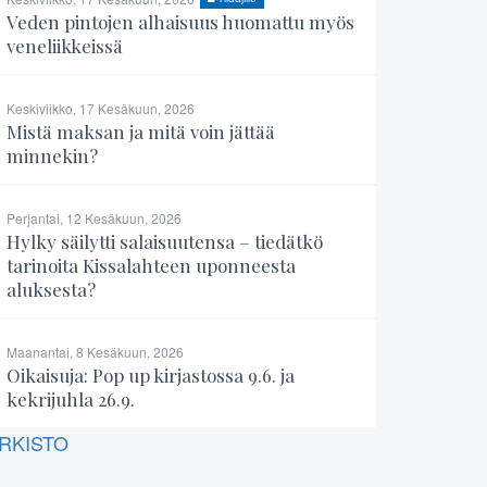
Veden pintojen alhaisuus huomattu myös
veneliikkeissä
Keskiviikko, 17 Kesäkuun, 2026
Mistä maksan ja mitä voin jättää
minnekin?
Perjantai, 12 Kesäkuun, 2026
Hylky säilytti salaisuutensa – tiedätkö
tarinoita Kissalahteen uponneesta
aluksesta?
Maanantai, 8 Kesäkuun, 2026
Oikaisuja: Pop up kirjastossa 9.6. ja
kekrijuhla 26.9.
RKISTO