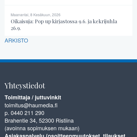
Maanantai, 8 Kesäkuun, 2026
Oikaisuja: Pop up kirjastossa 9.6. ja kekrijuhla
26.9.
ARKISTO
Yhteystiedot
Toimittaja / juttuvinkit
toimitus@haumedia.fi
p. 0440 211 290
Brahentie 34, 52300 Ristiina
(avoinna sopimuksen mukaan)
Asiakaspalvelu (osoitteenmuutokset, tilaukset,