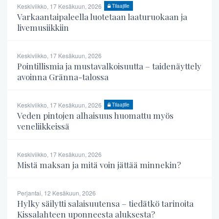
Keskiviikko, 17 Kesäkuun, 2026
Tilaajille
Varkaantaipaleella luotetaan laaturuokaan ja
livemusiikkiin
Keskiviikko, 17 Kesäkuun, 2026
Pointillismia ja mustavalkoisuutta – taidenäyttely
avoinna Gränna-talossa
Keskiviikko, 17 Kesäkuun, 2026
Tilaajille
Veden pintojen alhaisuus huomattu myös
veneliikkeissä
Keskiviikko, 17 Kesäkuun, 2026
Mistä maksan ja mitä voin jättää minnekin?
Perjantai, 12 Kesäkuun, 2026
Hylky säilytti salaisuutensa – tiedätkö tarinoita
Kissalahteen uponneesta aluksesta?