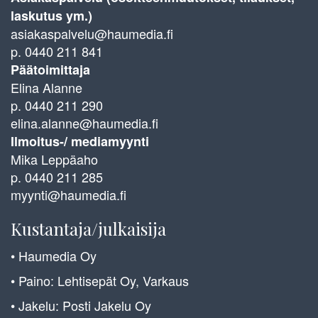
laskutus ym.)
asiakaspalvelu@haumedia.fi
p. 0440 211 841
Päätoimittaja
Elina Alanne
p. 0440 211 290
elina.alanne@haumedia.fi
Ilmoitus-/ mediamyynti
Mika Leppäaho
p. 0440 211 285
myynti@haumedia.fi
Kustantaja/julkaisija
• Haumedia Oy
• Paino: Lehtisepät Oy, Varkaus
• Jakelu: Posti Jakelu Oy