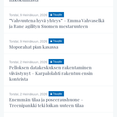
Torstai, 9 Heinäkuun, 2026
Tilaajille
”Vahvuutena hyvä yhteys” – Emma Vahvaselkä
ja Rane agilityn Suomen mestaruuteen
Torstai, 9 Heinäkuun, 2026
Tilaajille
Moporahat pian kasassa
Torstai, 2 Heinäkuun, 2026
Tilaajille
Pelloksen datakeskuksen rakentaminen
viivästynyt – Karpalolahti rakentuu ensin
konteista
Torstai, 2 Heinäkuun, 2026
Tilaajille
Enemmän tilaa ja poseeraushuone –
Treenipankki teki loikan uuteen tilaa