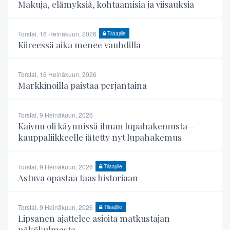
Makuja, elämyksiä, kohtaamisia ja viisauksia
Torstai, 16 Heinäkuun, 2026
Tilaajille
Kiireessä aika menee vauhdilla
Torstai, 16 Heinäkuun, 2026
Markkinoilla paistaa perjantaina
Torstai, 9 Heinäkuun, 2026
Kaivuu oli käynnissä ilman lupahakemusta –
kauppaliikkeelle jätetty nyt lupahakemus
Torstai, 9 Heinäkuun, 2026
Tilaajille
Astuva opastaa taas historiaan
Torstai, 9 Heinäkuun, 2026
Tilaajille
Lipsanen ajattelee asioita matkustajan
näkökulmasta