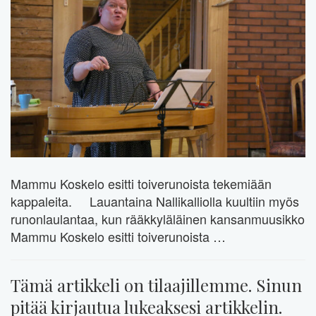
Mammu Koskelo esitti toiverunoista tekemiään
kappaleita. Lauantaina Nallikalliolla kuultiin myös
runonlaulantaa, kun rääkkyläläinen kansanmuusikko
Mammu Koskelo esitti toiverunoista …
Tämä artikkeli on tilaajillemme. Sinun
pitää kirjautua lukeaksesi artikkelin.