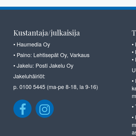
Kustantaja/julkaisija
T
• Haumedia Oy
•
•
• Paino: Lehtisepät Oy, Varkaus
•
• Jakelu: Posti Jakelu Oy
U
Jakeluhäiriöt:
•
p. 0100 5445 (ma-pe 8-18, la 9-16)
k
m
•
•
m
a