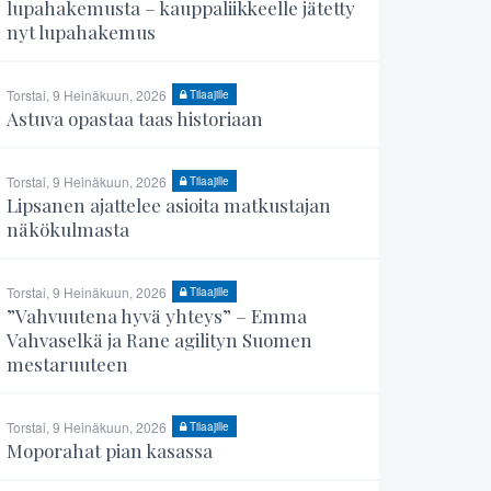
lupahakemusta – kauppaliikkeelle jätetty
nyt lupahakemus
Torstai, 9 Heinäkuun, 2026
Tilaajille
Astuva opastaa taas historiaan
Torstai, 9 Heinäkuun, 2026
Tilaajille
Lipsanen ajattelee asioita matkustajan
näkökulmasta
Torstai, 9 Heinäkuun, 2026
Tilaajille
”Vahvuutena hyvä yhteys” – Emma
Vahvaselkä ja Rane agilityn Suomen
mestaruuteen
Torstai, 9 Heinäkuun, 2026
Tilaajille
Moporahat pian kasassa