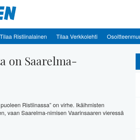
Tilaa Ristiinalainen
Tilaa Verkkolehti
Osoitteenmu
ta on Saarelma-
a puoleen Ristiinassa” on virhe. Ikäihmisten
een, vaan Saarelma-nimisen Vaarinsaaren vieressä