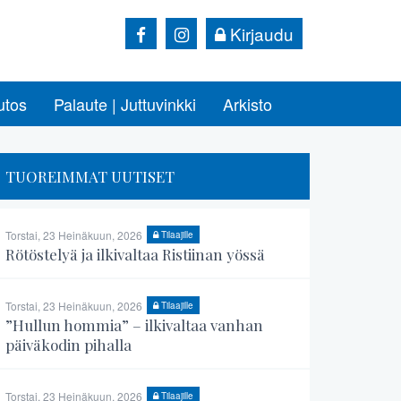
Kirjaudu
utos
Palaute | Juttuvinkki
Arkisto
TUOREIMMAT UUTISET
Torstai, 23 Heinäkuun, 2026
Tilaajille
Rötöstelyä ja ilkivaltaa Ristiinan yössä
Torstai, 23 Heinäkuun, 2026
Tilaajille
”Hullun hommia” – ilkivaltaa vanhan
päiväkodin pihalla
Torstai, 23 Heinäkuun, 2026
Tilaajille