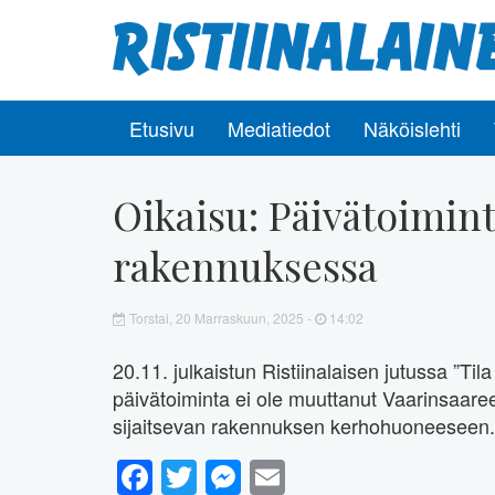
Etusivu
Mediatiedot
Näköislehti
Oikaisu: Päivätoimin
rakennuksessa
Torstai, 20 Marraskuun, 2025 -
14:02
20.11. julkaistun Ristiinalaisen jutussa ”Til
päivätoiminta ei ole muuttanut Vaarinsaar
sijaitsevan rakennuksen kerhohuoneeseen.
Facebook
Twitter
Messenger
Email