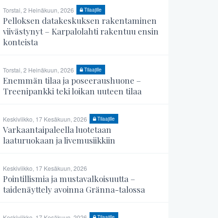
Torstai, 2 Heinäkuun, 2026
Tilaajille
Pelloksen datakeskuksen rakentaminen
viivästynyt – Karpalolahti rakentuu ensin
konteista
Torstai, 2 Heinäkuun, 2026
Tilaajille
Enemmän tilaa ja poseeraushuone –
Treenipankki teki loikan uuteen tilaa
Keskiviikko, 17 Kesäkuun, 2026
Tilaajille
Varkaantaipaleella luotetaan
laaturuokaan ja livemusiikkiin
Keskiviikko, 17 Kesäkuun, 2026
Pointillismia ja mustavalkoisuutta –
taidenäyttely avoinna Gränna-talossa
Keskiviikko, 17 Kesäkuun, 2026
Tilaajille