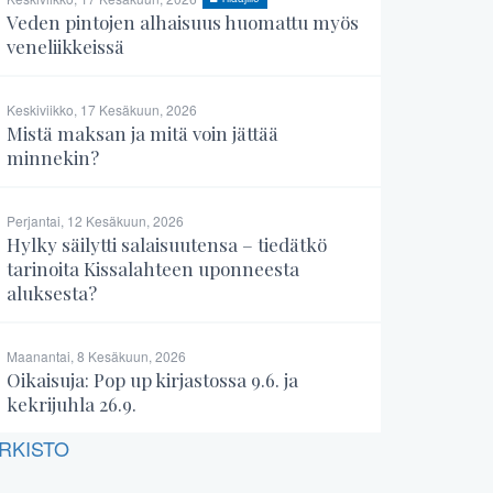
Veden pintojen alhaisuus huomattu myös
veneliikkeissä
Keskiviikko, 17 Kesäkuun, 2026
Mistä maksan ja mitä voin jättää
minnekin?
Perjantai, 12 Kesäkuun, 2026
Hylky säilytti salaisuutensa – tiedätkö
tarinoita Kissalahteen uponneesta
aluksesta?
Maanantai, 8 Kesäkuun, 2026
Oikaisuja: Pop up kirjastossa 9.6. ja
kekrijuhla 26.9.
RKISTO