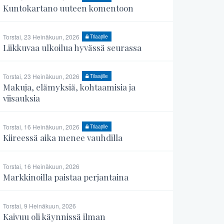
Kuntokartano uuteen komentoon
Torstai, 23 Heinäkuun, 2026
Tilaajille
Liikkuvaa ulkoilua hyvässä seurassa
Torstai, 23 Heinäkuun, 2026
Tilaajille
Makuja, elämyksiä, kohtaamisia ja
viisauksia
Torstai, 16 Heinäkuun, 2026
Tilaajille
Kiireessä aika menee vauhdilla
Torstai, 16 Heinäkuun, 2026
Markkinoilla paistaa perjantaina
Torstai, 9 Heinäkuun, 2026
Kaivuu oli käynnissä ilman