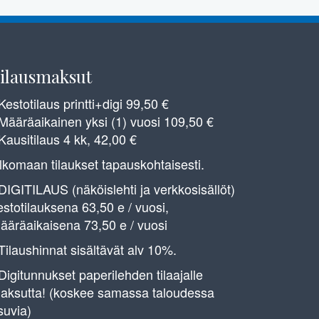
ilausmaksut
 Kestotilaus printti+digi 99,50 €
 Määräaikainen yksi (1) vuosi 109,50 €
 Kausitilaus 4 kk, 42,00 €
lkomaan tilaukset tapauskohtaisesti.
 DIGITILAUS (näköislehti ja verkkosisällöt)
estotilauksena 63,50 e / vuosi,
ääräaikaisena 73,50 e / vuosi
 Tilaushinnat sisältävät alv 10%.
 Digitunnukset paperilehden tilaajalle
aksutta! (koskee samassa taloudessa
suvia)