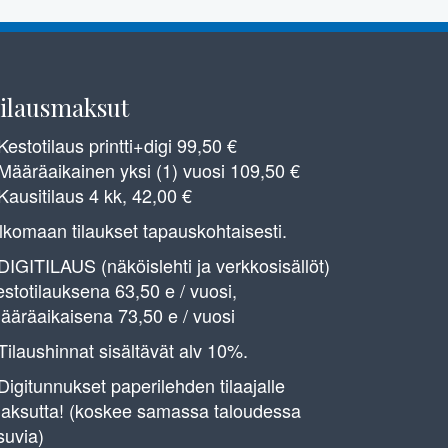
ilausmaksut
 Kestotilaus printti+digi 99,50 €
 Määräaikainen yksi (1) vuosi 109,50 €
 Kausitilaus 4 kk, 42,00 €
lkomaan tilaukset tapauskohtaisesti.
 DIGITILAUS (näköislehti ja verkkosisällöt)
estotilauksena 63,50 e / vuosi,
ääräaikaisena 73,50 e / vuosi
 Tilaushinnat sisältävät alv 10%.
 Digitunnukset paperilehden tilaajalle
aksutta! (koskee samassa taloudessa
suvia)