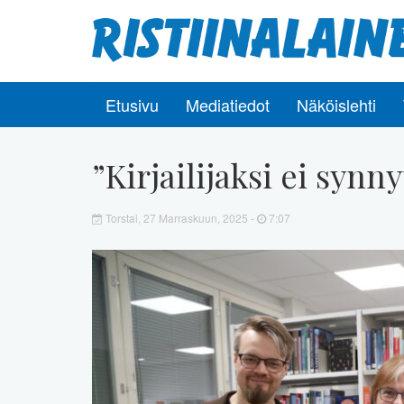
Etusivu
Mediatiedot
Näköislehti
”Kirjailijaksi ei synn
Torstai, 27 Marraskuun, 2025 -
7:07