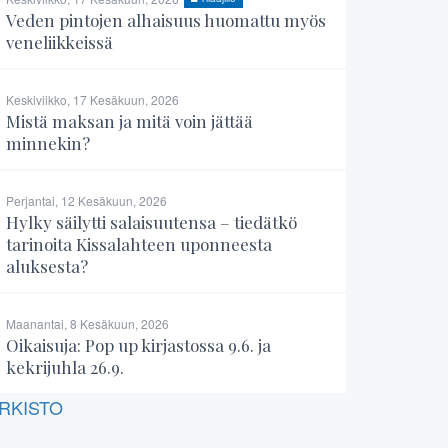
Veden pintojen alhaisuus huomattu myös
veneliikkeissä
Keskiviikko, 17 Kesäkuun, 2026
Mistä maksan ja mitä voin jättää
minnekin?
Perjantai, 12 Kesäkuun, 2026
Hylky säilytti salaisuutensa – tiedätkö
tarinoita Kissalahteen uponneesta
aluksesta?
Maanantai, 8 Kesäkuun, 2026
Oikaisuja: Pop up kirjastossa 9.6. ja
kekrijuhla 26.9.
RKISTO