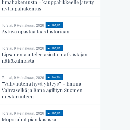
lupahakemusta – kauppaliikkeelle jätetty
nyt lupahakemus
Torstai, 9 Heinäkuun, 2026
Tilaajille
Astuva opastaa taas historiaan
Torstai, 9 Heinäkuun, 2026
Tilaajille
Lipsanen ajattelee asioita matkustajan
näkökulmasta
Torstai, 9 Heinäkuun, 2026
Tilaajille
”Vahvuutena hyvä yhteys” – Emma
Vahvaselkä ja Rane agilityn Suomen
mestaruuteen
Torstai, 9 Heinäkuun, 2026
Tilaajille
Moporahat pian kasassa