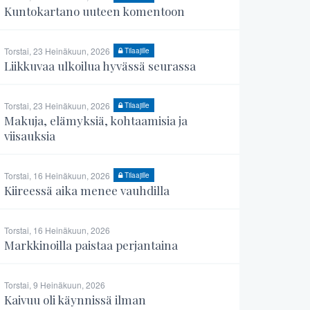
Kuntokartano uuteen komentoon
Torstai, 23 Heinäkuun, 2026
Tilaajille
Liikkuvaa ulkoilua hyvässä seurassa
Torstai, 23 Heinäkuun, 2026
Tilaajille
Makuja, elämyksiä, kohtaamisia ja
viisauksia
Torstai, 16 Heinäkuun, 2026
Tilaajille
Kiireessä aika menee vauhdilla
Torstai, 16 Heinäkuun, 2026
Markkinoilla paistaa perjantaina
Torstai, 9 Heinäkuun, 2026
Kaivuu oli käynnissä ilman