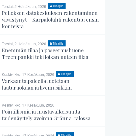
Torstai, 2 Heinäkuun, 2026
Tilaajille
Pelloksen datakeskuksen rakentaminen
viivästynyt – Karpalolahti rakentuu ensin
konteista
Torstai, 2 Heinäkuun, 2026
Tilaajille
Enemmän tilaa ja poseeraushuone –
Treenipankki teki loikan uuteen tilaa
Keskiviikko, 17 Kesäkuun, 2026
Tilaajille
Varkaantaipaleella luotetaan
laaturuokaan ja livemusiikkiin
Keskiviikko, 17 Kesäkuun, 2026
Pointillismia ja mustavalkoisuutta –
taidenäyttely avoinna Gränna-talossa
Keskiviikko, 17 Kesäkuun, 2026
Tilaajille