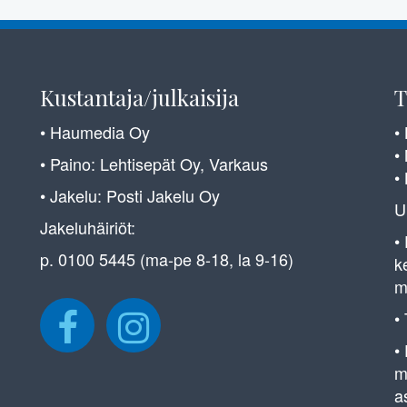
Kustantaja/julkaisija
T
• Haumedia Oy
•
•
• Paino: Lehtisepät Oy, Varkaus
•
• Jakelu: Posti Jakelu Oy
U
Jakeluhäiriöt:
•
p. 0100 5445 (ma-pe 8-18, la 9-16)
k
m
•
•
m
a