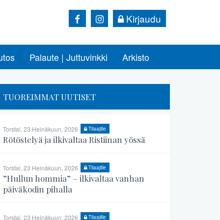
Kirjaudu
utos
Palaute | Juttuvinkki
Arkisto
TUOREIMMAT UUTISET
Torstai, 23 Heinäkuun, 2026
Tilaajille
Rötöstelyä ja ilkivaltaa Ristiinan yössä
Torstai, 23 Heinäkuun, 2026
Tilaajille
”Hullun hommia” – ilkivaltaa vanhan
päiväkodin pihalla
Torstai, 23 Heinäkuun, 2026
Tilaajille