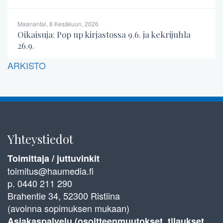
Maanantai, 8 Kesäkuun, 2026
Oikaisuja: Pop up kirjastossa 9.6. ja kekrijuhla
26.9.
ARKISTO
Yhteystiedot
Toimittaja / juttuvinkit
toimitus@haumedia.fi
p. 0440 211 290
Brahentie 34, 52300 Ristiina
(avoinna sopimuksen mukaan)
Asiakaspalvelu (osoitteenmuutokset, tilaukset,