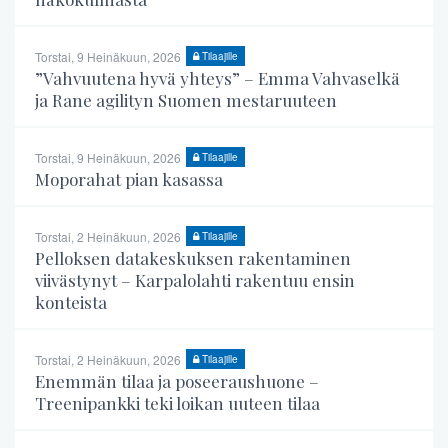
Torstai, 9 Heinäkuun, 2026
Tilaajille
”Vahvuutena hyvä yhteys” – Emma Vahvaselkä
ja Rane agilityn Suomen mestaruuteen
Torstai, 9 Heinäkuun, 2026
Tilaajille
Moporahat pian kasassa
Torstai, 2 Heinäkuun, 2026
Tilaajille
Pelloksen datakeskuksen rakentaminen
viivästynyt – Karpalolahti rakentuu ensin
konteista
Torstai, 2 Heinäkuun, 2026
Tilaajille
Enemmän tilaa ja poseeraushuone –
Treenipankki teki loikan uuteen tilaa