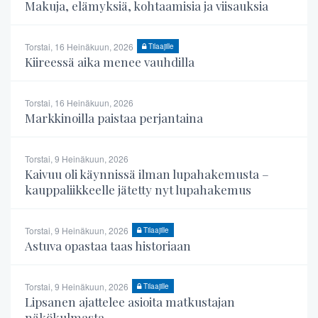
Makuja, elämyksiä, kohtaamisia ja viisauksia
Torstai, 16 Heinäkuun, 2026
Tilaajille
Kiireessä aika menee vauhdilla
Torstai, 16 Heinäkuun, 2026
Markkinoilla paistaa perjantaina
Torstai, 9 Heinäkuun, 2026
Kaivuu oli käynnissä ilman lupahakemusta –
kauppaliikkeelle jätetty nyt lupahakemus
Torstai, 9 Heinäkuun, 2026
Tilaajille
Astuva opastaa taas historiaan
Torstai, 9 Heinäkuun, 2026
Tilaajille
Lipsanen ajattelee asioita matkustajan
näkökulmasta