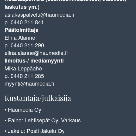
laskutus ym.)
asiakaspalvelu@haumedia.fi
p. 0440 211 841
Päätoimittaja
Elina Alanne
p. 0440 211 290
elina.alanne@haumedia.fi
Ilmoitus-/ mediamyynti
Mika Leppäaho
p. 0440 211 285
myynti@haumedia.fi
Kustantaja/julkaisija
• Haumedia Oy
• Paino: Lehtisepät Oy, Varkaus
• Jakelu: Posti Jakelu Oy