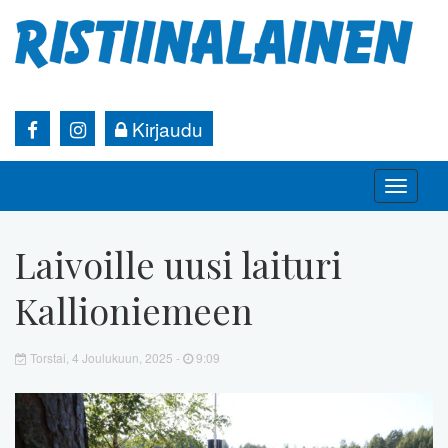
Kirjaudu
Toggle
naviga
Laivoille uusi laituri
Kallioniemeen
Torstai, 4 Joulukuun, 2025 -
9:09