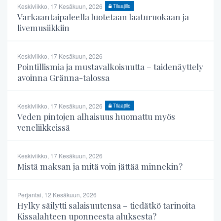
Keskiviikko, 17 Kesäkuun, 2026
Tilaajille
Varkaantaipaleella luotetaan laaturuokaan ja
livemusiikkiin
Keskiviikko, 17 Kesäkuun, 2026
Pointillismia ja mustavalkoisuutta – taidenäyttely
avoinna Gränna-talossa
Keskiviikko, 17 Kesäkuun, 2026
Tilaajille
Veden pintojen alhaisuus huomattu myös
veneliikkeissä
Keskiviikko, 17 Kesäkuun, 2026
Mistä maksan ja mitä voin jättää minnekin?
Perjantai, 12 Kesäkuun, 2026
Hylky säilytti salaisuutensa – tiedätkö tarinoita
Kissalahteen uponneesta aluksesta?