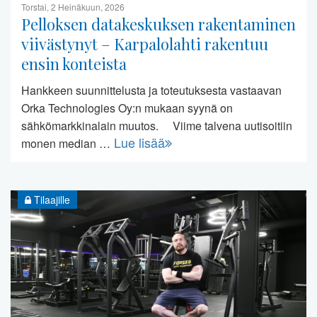
Torstai, 2 Heinäkuun, 2026
Pelloksen datakeskuksen rakentaminen
viivästynyt – Karpalolahti rakentuu
ensin konteista
Hankkeen suunnittelusta ja toteutuksesta vastaavan
Orka Technologies Oy:n mukaan syynä on
sähkömarkkinalain muutos. Viime talvena uutisoitiin
Lue lisää
monen median …
Tilaajille