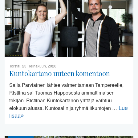
Torstai, 23 Heinäkuun, 2026
Kuntokartano uuteen komentoon
Saila Parviainen lähtee valmentamaan Tampereelle,
Ristiina sai Tuomas Happosesta ammattimaisen
tekijän. Ristiinan Kuntokartanon yrittäjä vaihtuu
Lue
elokuun alussa. Kuntosalin ja ryhmäliikuntojen …
lisää