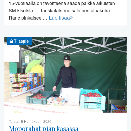
15-vuotiaalla on tavoitteena saada paikka aikuisten
SM-kisoista. Tanskalais-ruotsalainen pihakoira
Lue lisää
Rane pinkaisee …
Tilaajille
Torstai, 9 Heinäkuun, 2026
Moporahat pian kasassa