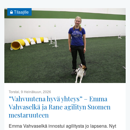
Tilaajille
Torstai, 9 Heinäkuun, 2026
”Vahvuutena hyvä yhteys” – Emma
Vahvaselkä ja Rane agilityn Suomen
mestaruuteen
Emma Vahvaselkä innostui agilitysta jo lapsena. Nyt