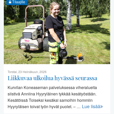
Tilaajille
Torstai, 23 Heinäkuun, 2026
Liikkuvaa ulkoilua hyvässä seurassa
Kurvilan Koneaseman palveluksessa viheralueita
siistivä Anniina Hyyryläinen tykkää kesätyöstään.
Kesätöissä Toiseksi kesäksi samoihin hommiin
Lue lisää
Hyyryläisen toivat työn hyvät puolet. – …