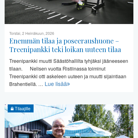
Torstai, 2 Heinäkuun, 2026
Enemmän tilaa ja poseeraushuone –
Treenipankki teki loikan uuteen tilaa
Treenipankki muutti Säästöhallilta tyhjäksi jääneeseen
tilaan. Nelisen vuotta Ristiinassa toiminut
Treenipankki otti askeleen uuteen ja muutti sijaintiaan
Lue lisää
Brahentiellä. …
Tilaajille