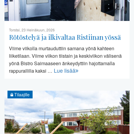
Torstai, 23 Heinäkuun, 2026
Rötöstelyä ja ilkivaltaa Ristiinan yössä
Viime viikolla murtauduttiin samana yönä kahteen
liiketilaan. Viime viikon tiistain ja keskiviikon välisenä
yönä Bistro Saimaaseen änkeydyttiin hajottamalla
Lue lisää
rappurallilla kaksi …
Tilaajille