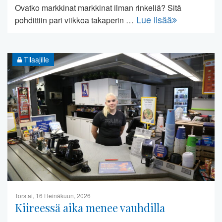
Ovatko markkinat markkinat ilman rinkeliä? Sitä
Lue lisää
pohdittiin pari viikkoa takaperin …
Tilaajille
Torstai, 16 Heinäkuun, 2026
Kiireessä aika menee vauhdilla