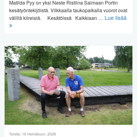
Matilda Pyy on yksi Neste Ristiina Saimaan Portin
kesätyöntekijöistä. Vilkkaalla taukopaikalla vuorot ovat
Lue lisää
välillä kiireisiä. Kesätöissä Kaikkiaan …
Torstai, 16 Heinäkuun, 2026