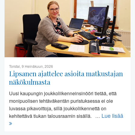
Torstai, 9 Heinäkuun, 2026
Lipsanen ajattelee asioita matkustajan
näkökulmasta
Uusi kaupungin joukkoliikenneinsinööri tietää, että
monipuolisen tehtäväkentän puristuksessa ei ole
luvassa pikavoittoja, sillä joukkoliikennettä on
Lue lisää
kehitettävä tiukan talousraamin sisällä. …