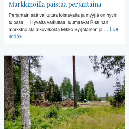
Markkinoilla paistaa perjantaina
Perjantain sää vaikuttaa loistavalta ja myyjiä on hyvin
tulossa. Hyvältä vaikuttaa, tuumaavat Ristiinan
Lue
markkinoista alkuviikosta Mikko Syrjäläinen ja …
lisää