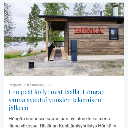
Perjantai, 5 Kesäkuun, 2026
Lempeät löylyt ovat täällä! Höngän
sauna avautui vuosien tekemisen
jälkeen
Höngän saunassa saunotaan nyt ainakin kolmena
iltana viikossa. Ristiinan Kehittämisyhdistys Hönkä ry