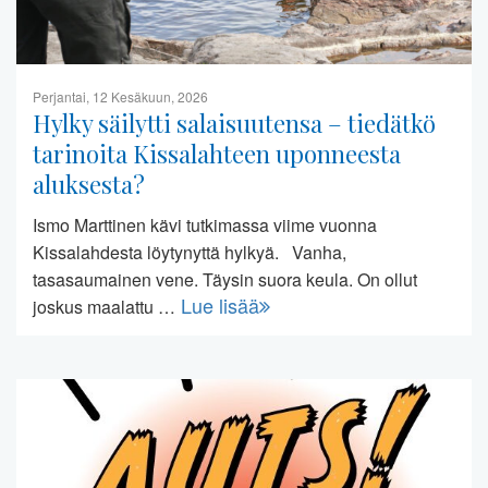
Perjantai, 12 Kesäkuun, 2026
Hylky säilytti salaisuutensa – tiedätkö
tarinoita Kissalahteen uponneesta
aluksesta?
Ismo Marttinen kävi tutkimassa viime vuonna
Kissalahdesta löytynyttä hylkyä. Vanha,
tasasaumainen vene. Täysin suora keula. On ollut
Lue lisää
joskus maalattu …