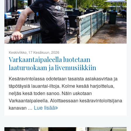
Keskiviikko, 17 Kesäkuun, 2026
Varkaantaipaleella luotetaan
laaturuokaan ja livemusiikkiin
Kesäravintolassa odotetaan tasaista asiakasvirtaa ja
täpötäysiä lauantai-iltoja. Kolme kesää harjoittelua,
neljäs kesä toden sanoo. Näin uskotaan
Varkaantaipaleella. Aloittaessaan kesäravintoloitsijana
Lue lisää
kanavan …