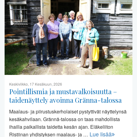
Keskiviikko, 17 Kesäkuun, 2026
Pointillismia ja mustavalkoisuutta –
taidenäyttely avoinna Gränna-talossa
Maalaus- ja piirustuskerholaiset pystyttivät näyttelynsä
kesäkahvilaan. Grännä-talossa on taas mahdollista
ihailla paikallista taidetta kesän ajan. Eläkeliiton
Lue lisää
Ristiinan yhdistyksen maalaus- ja …