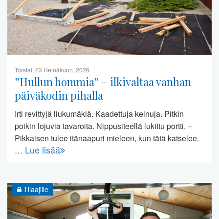
Torstai, 23 Heinäkuun, 2026
”Hullun hommia” – ilkivaltaa vanhan
päiväkodin pihalla
Irti revittyjä liukumäkiä. Kaadettuja keinuja. Pitkin
poikin lojuvia tavaroita. Nippusiteellä lukittu portti. –
Pikkaisen tulee itänaapuri mieleen, kun tätä katselee.
Lue lisää
…
Tilaajille