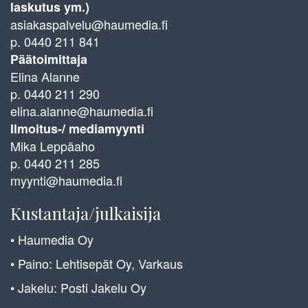
laskutus ym.)
asiakaspalvelu@haumedia.fi
p. 0440 211 841
Päätoimittaja
Elina Alanne
p. 0440 211 290
elina.alanne@haumedia.fi
Ilmoitus-/ mediamyynti
Mika Leppäaho
p. 0440 211 285
myynti@haumedia.fi
Kustantaja/julkaisija
• Haumedia Oy
• Paino: Lehtisepät Oy, Varkaus
• Jakelu: Posti Jakelu Oy