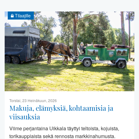
Tilaajille
Torstai, 23 Heinäkuun, 2026
Makuja, elämyksiä, kohtaamisia ja
viisauksia
Viime perjantaina Uikkala täyttyi teltoista, kojuista,
torikauppiaista sekä rennosta markkinahumusta.