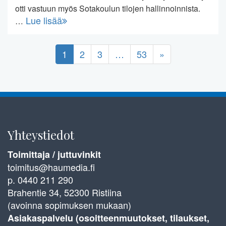
otti vastuun myös Sotakoulun tilojen hallinnoinnista.
Lue lisää
…
1
2
3
…
53
»
Yhteystiedot
Toimittaja / juttuvinkit
toimitus@haumedia.fi
p. 0440 211 290
Brahentie 34, 52300 Ristiina
(avoinna sopimuksen mukaan)
Asiakaspalvelu (osoitteenmuutokset, tilaukset,