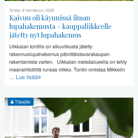
Torstai, 9 Heinäkuun, 2026
Kaivuu oli käynnissä ilman
lupahakemusta – kauppaliikkeelle
jätetty nyt lupahakemus
Uikkalan tontille on alkuviikosta jätetty
rakennuslupahakemus päivittäistavarakaupan
rakentamista varten. Uikkalan metsäalueella on tehty
maansiirtotöitä runsas viikko. Tontin omistaa Mikkelin
Lue lisää
…
Tilaajille