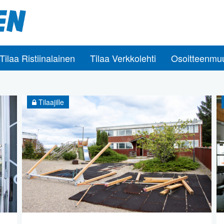
Tilaa Ristiinalainen
Tilaa Verkkolehti
Osoitteenmu
Tilaajille