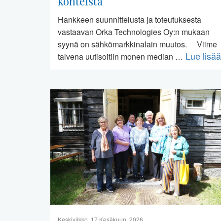
konteista
Hankkeen suunnittelusta ja toteutuksesta
vastaavan Orka Technologies Oy:n mukaan
syynä on sähkömarkkinalain muutos. Viime
Lue lisää
talvena uutisoitiin monen median …
Keskiviikko, 17 Kesäkuun, 2026