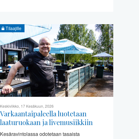
Tilaajille
Keskiviikko, 17 Kesäkuun, 2026
Varkaantaipaleella luotetaan
laaturuokaan ja livemusiikkiin
Kesäravintolassa odotetaan tasaista