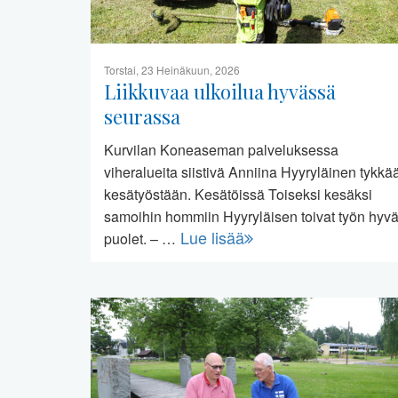
Torstai, 23 Heinäkuun, 2026
Liikkuvaa ulkoilua hyvässä
seurassa
Kurvilan Koneaseman palveluksessa
viheralueita siistivä Anniina Hyyryläinen tykkä
kesätyöstään. Kesätöissä Toiseksi kesäksi
samoihin hommiin Hyyryläisen toivat työn hyvä
Lue lisää
puolet. – …