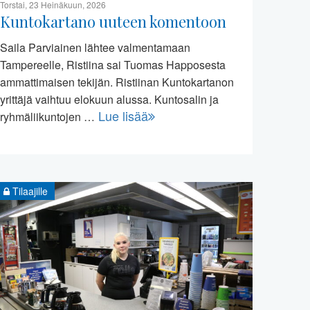
Torstai, 23 Heinäkuun, 2026
Kuntokartano uuteen komentoon
Saila Parviainen lähtee valmentamaan
Tampereelle, Ristiina sai Tuomas Happosesta
ammattimaisen tekijän. Ristiinan Kuntokartanon
yrittäjä vaihtuu elokuun alussa. Kuntosalin ja
Lue lisää
ryhmäliikuntojen …
Tilaajille