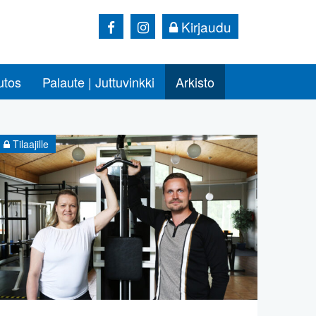
Kirjaudu
utos
Palaute | Juttuvinkki
Arkisto
Tilaajille