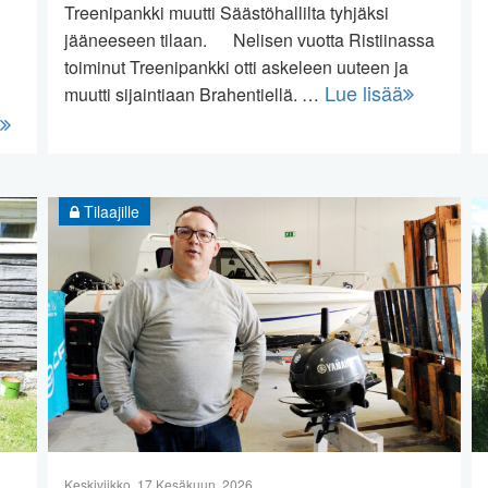
Treenipankki muutti Säästöhallilta tyhjäksi
jääneeseen tilaan. Nelisen vuotta Ristiinassa
toiminut Treenipankki otti askeleen uuteen ja
Lue lisää
muutti sijaintiaan Brahentiellä. …
Tilaajille
Keskiviikko, 17 Kesäkuun, 2026