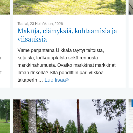
Torstai, 23 Heinäkuun, 2026
Makuja, elämyksiä, kohtaamisia ja
viisauksia
Viime perjantaina Uikkala täyttyi teltoista,
ä
kojuista, torikauppiaista sekä rennosta
markkinahumusta. Ovatko markkinat markkinat
t
ilman rinkeliä? Sitä pohdittiin pari viikkoa
Lue lisää
takaperin …