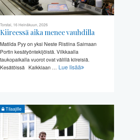
Torstai, 16 Heinäkuun, 2026
Kiireessä aika menee vauhdilla
Matilda Pyy on yksi Neste Ristiina Saimaan
Portin kesätyöntekijöistä. Vilkkaalla
taukopaikalla vuorot ovat välillä kiireisiä.
Lue lisää
Kesätöissä Kaikkiaan …
Tilaajille