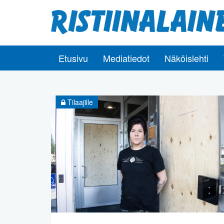
Etusivu
Mediatiedot
Näköislehti
Tilaajille