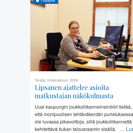
Torstai, 9 Heinäkuun, 2026
Lipsanen ajattelee asioita
matkustajan näkökulmasta
Uusi kaupungin joukkoliikenneinsinööri tietää,
että monipuolisen tehtäväkentän puristuksessa
ole luvassa pikavoittoja, sillä joukkoliikennettä
Lu
kehitettävä tiukan talousraamin sisällä. …