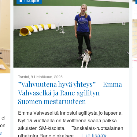
Torstai, 9 Heinäkuun, 2026
”Vahvuutena hyvä yhteys” – Emma
Vahvaselkä ja Rane agilityn
Suomen mestaruuteen
Emma Vahvaselkä innostui agilitysta jo lapsena.
 ei
Nyt 15-vuotiaalla on tavoitteena saada paikka
 on
aikuisten SM-kisoista. Tanskalais-ruotsalainen
e
Lue lisää
pihakoira Rane pinkaisee …