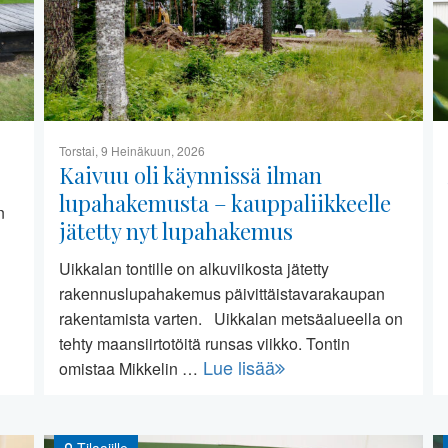
Torstai, 9 Heinäkuun, 2026
Kaivuu oli käynnissä ilman
lupahakemusta – kauppaliikkeelle
n
jätetty nyt lupahakemus
Uikkalan tontille on alkuviikosta jätetty
rakennuslupahakemus päivittäistavarakaupan
rakentamista varten. Uikkalan metsäalueella on
tehty maansiirtotöitä runsas viikko. Tontin
Lue lisää
omistaa Mikkelin …
Tilaajille