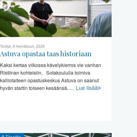
Torstai, 9 Heinäkuun, 2026
Astuva opastaa taas historiaan
Kaksi kertaa viikossa kävelykierros vie vanhan
Ristiinan kohteisiin. Sotakoululla toimiva
kalliotaiteen opastuskeskus Astuva on saanut
Lue lisää
hyvän startin toiseen kesäänsä. …
Tilaajille