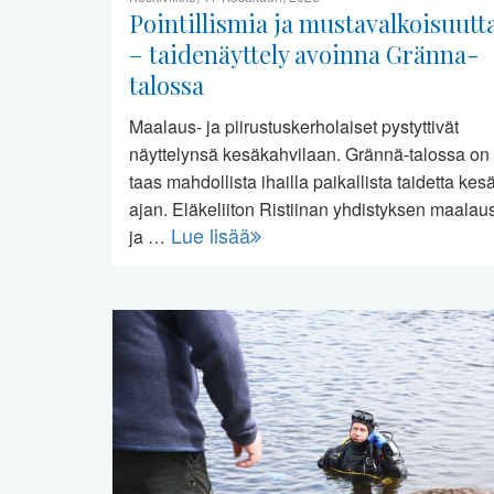
Pointillismia ja mustavalkoisuutt
– taidenäyttely avoinna Gränna-
talossa
Maalaus- ja piirustuskerholaiset pystyttivät
näyttelynsä kesäkahvilaan. Grännä-talossa on
taas mahdollista ihailla paikallista taidetta kes
ajan. Eläkeliiton Ristiinan yhdistyksen maalau
Lue lisää
ja …