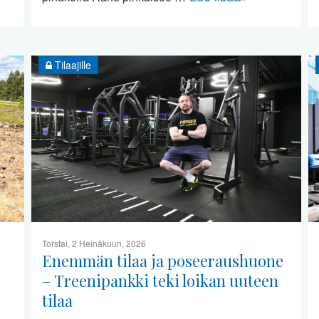
Tilaajille
Torstai, 2 Heinäkuun, 2026
Enemmän tilaa ja poseeraushuone
– Treenipankki teki loikan uuteen
tilaa