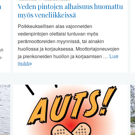
a
Veden pintojen alhaisuus huomattu
myös veneliikkeissä
Poikkeuksellisen alas vajonneiden
vedenpintojen olettaisi tuntuvan myös
perämoottoreiden myynnissä, tai ainakin
huollossa ja korjauksessa. Moottoriajoneuvojen
än
Lue
ja pienkoneiden huollon ja korjaamisen …
s-
lisää