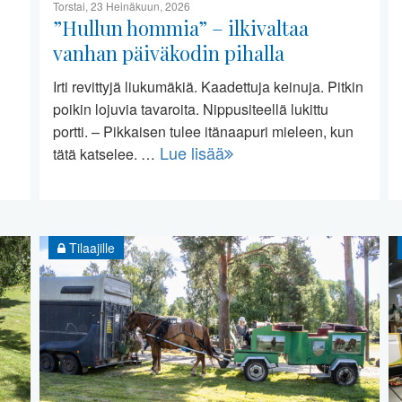
Torstai, 23 Heinäkuun, 2026
”Hullun hommia” – ilkivaltaa
vanhan päiväkodin pihalla
Irti revittyjä liukumäkiä. Kaadettuja keinuja. Pitkin
poikin lojuvia tavaroita. Nippusiteellä lukittu
portti. – Pikkaisen tulee itänaapuri mieleen, kun
Lue lisää
tätä katselee. …
Tilaajille