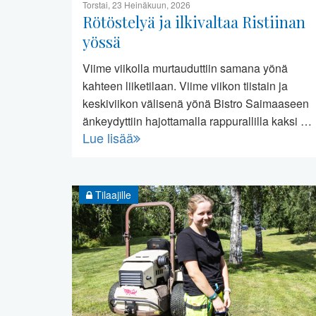
Torstai, 23 Heinäkuun, 2026
Rötöstelyä ja ilkivaltaa Ristiinan
yössä
Viime viikolla murtauduttiin samana yönä
kahteen liiketilaan. Viime viikon tiistain ja
keskiviikon välisenä yönä Bistro Saimaaseen
änkeydyttiin hajottamalla rappurallilla kaksi …
Lue lisää
Tilaajille