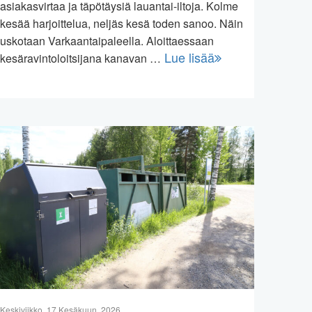
asiakasvirtaa ja täpötäysiä lauantai-iltoja. Kolme
kesää harjoittelua, neljäs kesä toden sanoo. Näin
uskotaan Varkaantaipaleella. Aloittaessaan
Lue lisää
kesäravintoloitsijana kanavan …
Keskiviikko, 17 Kesäkuun, 2026