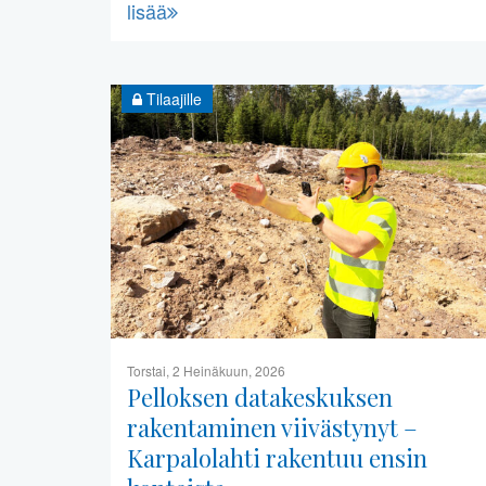
lisää
Tilaajille
Torstai, 2 Heinäkuun, 2026
Pelloksen datakeskuksen
rakentaminen viivästynyt –
Karpalolahti rakentuu ensin