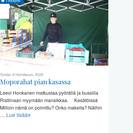
Torstai, 9 Heinäkuun, 2026
Moporahat pian kasassa
Leevi Honkanen matkustaa pyörällä ja bussilla
Ristiinaan myymään mansikkaa. Kesätöissä
Milloin nämä on poimittu? Onko makeita? Näihin
Lue lisää
…