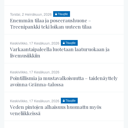
Torstai, 2 Heinäkuun, 2026
Tilaajille
Enemmän tilaa ja poseeraushuone –
Treenipankki teki loikan uuteen tilaa
Keskiviikko, 17 Kesäkuun, 2026
Tilaajille
Varkaantaipaleella luotetaan laaturuokaan ja
livemusiikkiin
Keskiviikko, 17 Kesäkuun, 2026
Pointillismia ja mustavalkoisuutta – taidenäyttely
avoinna Gränna-talossa
Keskiviikko, 17 Kesäkuun, 2026
Tilaajille
Veden pintojen alhaisuus huomattu myös
veneliikkeissä