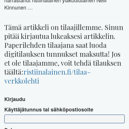
harrastanut ristiinalainen yläkoululainen Nelli
Kinnunen …
Tämä artikkeli on tilaajillemme. Sinun
pitää kirjautua lukeaksesi artikkelin.
Paperilehden tilaajana saat luoda
digitilauksen tunnukset maksutta! Jos
et ole tilaajamme, voit tehdä tilauksen
täältä:
ristiinalainen.fi/tilaa-
verkkolehti
Kirjaudu
Käyttäjätunnus tai sähköpostiosoite