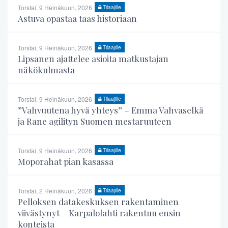
Torstai, 9 Heinäkuun, 2026
Tilaajille
Astuva opastaa taas historiaan
Torstai, 9 Heinäkuun, 2026
Tilaajille
Lipsanen ajattelee asioita matkustajan
näkökulmasta
Torstai, 9 Heinäkuun, 2026
Tilaajille
”Vahvuutena hyvä yhteys” – Emma Vahvaselkä
ja Rane agilityn Suomen mestaruuteen
Torstai, 9 Heinäkuun, 2026
Tilaajille
Moporahat pian kasassa
Torstai, 2 Heinäkuun, 2026
Tilaajille
Pelloksen datakeskuksen rakentaminen
viivästynyt – Karpalolahti rakentuu ensin
konteista