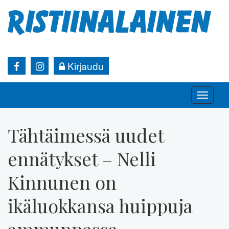
Kirjaudu
Toggle
naviga
Tähtäimessä uudet
ennätykset – Nelli
Kinnunen on
ikäluokkansa huippuja
ammunnassa