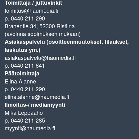
Toimittaja / juttuvinkit
toimitus@haumedia.fi
p. 0440 211 290
Brahentie 34, 52300 Ristiina
(avoinna sopimuksen mukaan)
Asiakaspalvelu (osoitteenmuutokset, tilaukset,
laskutus ym.)
asiakaspalvelu@haumedia.fi
p. 0440 211 841
Päätoimittaja
Elina Alanne
p. 0440 211 290
elina.alanne@haumedia.fi
Ilmoitus-/ mediamyynti
Mika Leppäaho
p. 0440 211 285
myynti@haumedia.fi