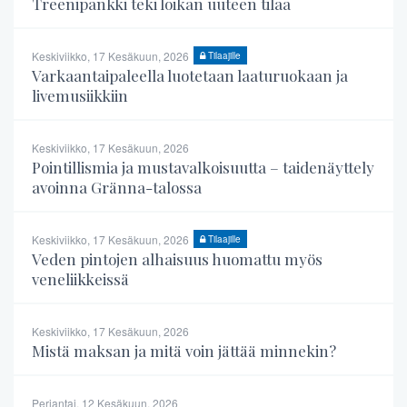
Treenipankki teki loikan uuteen tilaa
Keskiviikko, 17 Kesäkuun, 2026
Tilaajille
Varkaantaipaleella luotetaan laaturuokaan ja
livemusiikkiin
Keskiviikko, 17 Kesäkuun, 2026
Pointillismia ja mustavalkoisuutta – taidenäyttely
avoinna Gränna-talossa
Keskiviikko, 17 Kesäkuun, 2026
Tilaajille
Veden pintojen alhaisuus huomattu myös
veneliikkeissä
Keskiviikko, 17 Kesäkuun, 2026
Mistä maksan ja mitä voin jättää minnekin?
Perjantai, 12 Kesäkuun, 2026