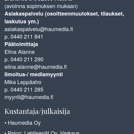
(avoinna sopimuksen mukaan)
Asiakaspalvelu (osoitteenmuutokset, tilaukset,
laskutus ym.)
asiakaspalvelu@haumedia.fi
p. 0440 211 841
Päätoimittaja
Elina Alanne
p. 0440 211 290
elina.alanne@haumedia.fi
Ilmoitus-/ mediamyynti
Mika Leppäaho
p. 0440 211 285
myynti@haumedia.fi
Kustantaja/julkaisija
• Haumedia Oy
• Paino: Lehtisepät Oy, Varkaus