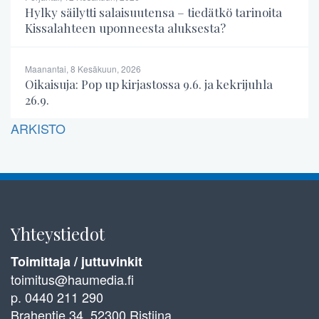
Hylky säilytti salaisuutensa – tiedätkö tarinoita
Kissalahteen uponneesta aluksesta?
Maanantai, 8 Kesäkuun, 2026
Oikaisuja: Pop up kirjastossa 9.6. ja kekrijuhla
26.9.
ARKISTO
Yhteystiedot
Toimittaja / juttuvinkit
toimitus@haumedia.fi
p. 0440 211 290
Brahentie 34, 52300 Ristiina