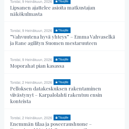
Torstai, 9 Heinäkuun, 2026
Tilaajille
Lipsanen ajattelee asioita matkustajan
näkökulmasta
Torstai, 9 Heinäkuun, 2026
Tilaajille
”Vahvuutena hyvä yhteys” – Emma Vahvaselkä
ja Rane agilityn Suomen mestaruuteen
Torstai, 9 Heinäkuun, 2026
Tilaajille
Moporahat pian kasassa
Torstai, 2 Heinäkuun, 2026
Tilaajille
Pelloksen datakeskuksen rakentaminen
viivästynyt – Karpalolahti rakentuu ensin
konteista
Torstai, 2 Heinäkuun, 2026
Tilaajille
Enemmän tilaa ja poseeraushuone –