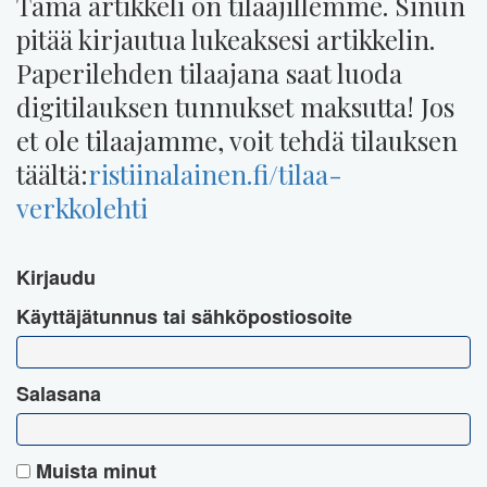
Tämä artikkeli on tilaajillemme. Sinun
pitää kirjautua lukeaksesi artikkelin.
Paperilehden tilaajana saat luoda
digitilauksen tunnukset maksutta! Jos
et ole tilaajamme, voit tehdä tilauksen
täältä:
ristiinalainen.fi/tilaa-
verkkolehti
Kirjaudu
Käyttäjätunnus tai sähköpostiosoite
Salasana
Muista minut