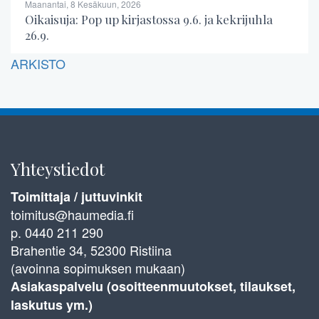
Maanantai, 8 Kesäkuun, 2026
Oikaisuja: Pop up kirjastossa 9.6. ja kekrijuhla
26.9.
ARKISTO
Yhteystiedot
Toimittaja / juttuvinkit
toimitus@haumedia.fi
p. 0440 211 290
Brahentie 34, 52300 Ristiina
(avoinna sopimuksen mukaan)
Asiakaspalvelu (osoitteenmuutokset, tilaukset,
laskutus ym.)