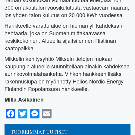
300 omakotitalon vuosikulutusta vastaavan määrän,
jos yhden talon kulutus on 20 000 kWh vuodessa.
Hankkeelle varattu alue on hieman yli kahdeksan
hehtaaria, joka on Suomen mittakaavassa
keskikokoinen. Alueella sijaitsi ennen Ristiinan
kaatopaikka.
Mikkelin kehitysyhtiö Miksein tietojen mukaan
kaupungin alueelle suunnitellaan ainakin kahdeksaa
aurinkovoimalahanketta. Vihkon hankkeen lisäksi
rakennuslupa on myönnetty Helios Nordic Energy
Finlandin Ropolansuon hankkeelle.
Milla Asikainen
Facebook
Twitter
Messenger
Email
TUOREIMMAT UUTISET