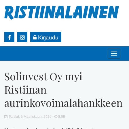
Kirjaudu
Toggle
naviga
Solinvest Oy myi
Ristiinan
aurinkovoimalahankkeen
Torstai, 5 Maaliskuun, 2026 -
8:08