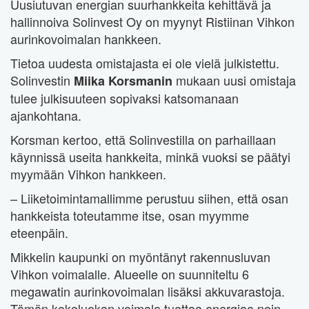
Uusiutuvan energian suurhankkeita kehittävä ja
hallinnoiva Solinvest Oy on myynyt Ristiinan Vihkon
aurinkovoimalan hankkeen.
Tietoa uudesta omistajasta ei ole vielä julkistettu.
Solinvestin
mukaan uusi omistaja
Miika Korsmanin
tulee julkisuuteen sopivaksi katsomanaan
ajankohtana.
Korsman kertoo, että Solinvestilla on parhaillaan
käynnissä useita hankkeita, minkä vuoksi se päätyi
myymään Vihkon hankkeen.
– Liiketoimintamallimme perustuu siihen, että osan
hankkeista toteutamme itse, osan myymme
eteenpäin.
Mikkelin kaupunki on myöntänyt rakennusluvan
Vihkon voimalalle. Alueelle on suunniteltu 6
megawatin aurinkovoimalan lisäksi akkuvarastoja.
Tämän kokoluokan voimala tuottaa energiaa noin