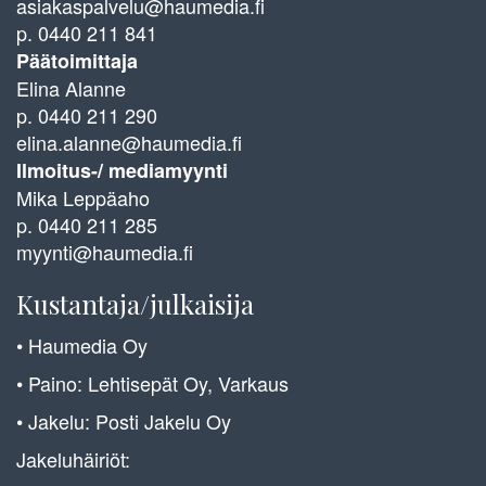
asiakaspalvelu@haumedia.fi
p. 0440 211 841
Päätoimittaja
Elina Alanne
p. 0440 211 290
elina.alanne@haumedia.fi
Ilmoitus-/ mediamyynti
Mika Leppäaho
p. 0440 211 285
myynti@haumedia.fi
Kustantaja/julkaisija
• Haumedia Oy
• Paino: Lehtisepät Oy, Varkaus
• Jakelu: Posti Jakelu Oy
Jakeluhäiriöt: