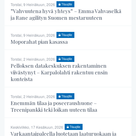
Torstai, 9 Heinäkuun, 2026
Tilaajille
”Vahvuutena hyvä yhteys” – Emma Vahvaselkä
ja Rane agilityn Suomen mestaruuteen
Torstai, 9 Heinäkuun, 2026
Tilaajille
Moporahat pian kasassa
Torstai, 2 Heinäkuun, 2026
Tilaajille
Pelloksen datakeskuksen rakentaminen
viivästynyt – Karpalolahti rakentuu ensin
konteista
Torstai, 2 Heinäkuun, 2026
Tilaajille
Enemmän tilaa ja poseeraushuone –
Treenipankki teki loikan uuteen tilaa
Keskiviikko, 17 Kesäkuun, 2026
Tilaajille
Varkaantaipaleella luotetaan laaturuokaan ja