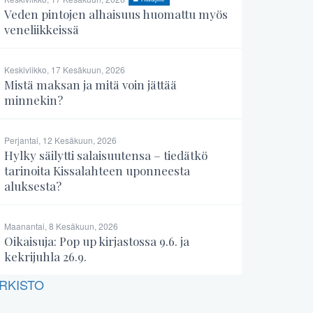
Veden pintojen alhaisuus huomattu myös
veneliikkeissä
Keskiviikko, 17 Kesäkuun, 2026
Mistä maksan ja mitä voin jättää
minnekin?
Perjantai, 12 Kesäkuun, 2026
Hylky säilytti salaisuutensa – tiedätkö
tarinoita Kissalahteen uponneesta
aluksesta?
Maanantai, 8 Kesäkuun, 2026
Oikaisuja: Pop up kirjastossa 9.6. ja
kekrijuhla 26.9.
RKISTO