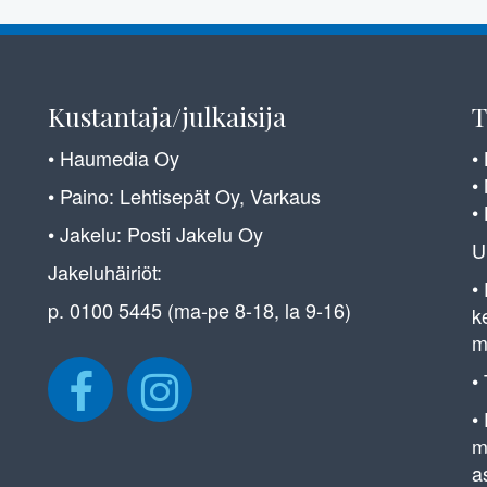
Kustantaja/julkaisija
T
• Haumedia Oy
•
•
• Paino: Lehtisepät Oy, Varkaus
•
• Jakelu: Posti Jakelu Oy
U
Jakeluhäiriöt:
•
p. 0100 5445 (ma-pe 8-18, la 9-16)
k
m
•
•
m
a