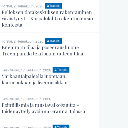
Torstai, 2 Heinäkuun, 2026
Tilaajille
Pelloksen datakeskuksen rakentaminen
viivästynyt – Karpalolahti rakentuu ensin
konteista
Torstai, 2 Heinäkuun, 2026
Tilaajille
Enemmän tilaa ja poseeraushuone –
Treenipankki teki loikan uuteen tilaa
Keskiviikko, 17 Kesäkuun, 2026
Tilaajille
Varkaantaipaleella luotetaan
laaturuokaan ja livemusiikkiin
Keskiviikko, 17 Kesäkuun, 2026
Pointillismia ja mustavalkoisuutta –
taidenäyttely avoinna Gränna-talossa
Keskiviikko, 17 Kesäkuun, 2026
Tilaajille