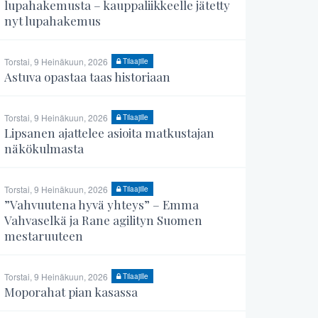
lupahakemusta – kauppaliikkeelle jätetty
nyt lupahakemus
Torstai, 9 Heinäkuun, 2026
Tilaajille
Astuva opastaa taas historiaan
Torstai, 9 Heinäkuun, 2026
Tilaajille
Lipsanen ajattelee asioita matkustajan
näkökulmasta
Torstai, 9 Heinäkuun, 2026
Tilaajille
”Vahvuutena hyvä yhteys” – Emma
Vahvaselkä ja Rane agilityn Suomen
mestaruuteen
Torstai, 9 Heinäkuun, 2026
Tilaajille
Moporahat pian kasassa