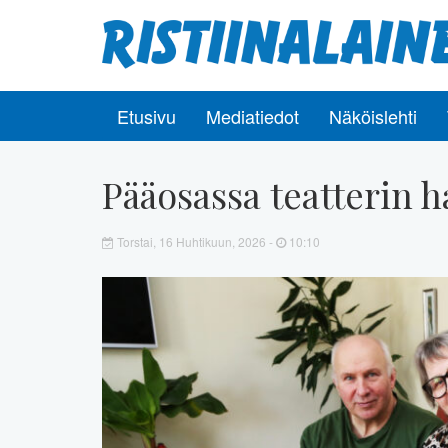
Etusivu
Mediatiedot
Näköislehti
Pääosassa teatterin 
Torstai, 16 Huhtikuun, 2026 -
10:10