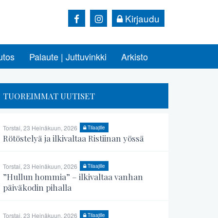
Kirjaudu
utos
Palaute | Juttuvinkki
Arkisto
TUOREIMMAT UUTISET
Torstai, 23 Heinäkuun, 2026
Tilaajille
Rötöstelyä ja ilkivaltaa Ristiinan yössä
Torstai, 23 Heinäkuun, 2026
Tilaajille
”Hullun hommia” – ilkivaltaa vanhan
päiväkodin pihalla
Torstai, 23 Heinäkuun, 2026
Tilaajille