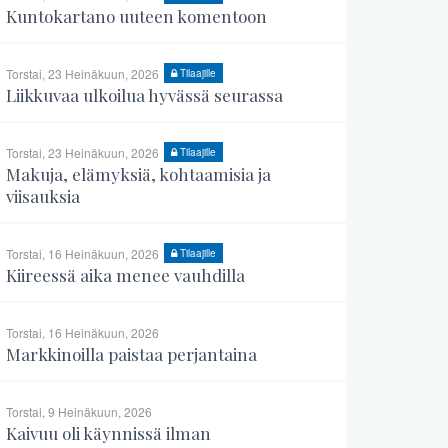
Kuntokartano uuteen komentoon
Torstai, 23 Heinäkuun, 2026
Tilaajille
Liikkuvaa ulkoilua hyvässä seurassa
Torstai, 23 Heinäkuun, 2026
Tilaajille
Makuja, elämyksiä, kohtaamisia ja
viisauksia
Torstai, 16 Heinäkuun, 2026
Tilaajille
Kiireessä aika menee vauhdilla
Torstai, 16 Heinäkuun, 2026
Markkinoilla paistaa perjantaina
Torstai, 9 Heinäkuun, 2026
Kaivuu oli käynnissä ilman