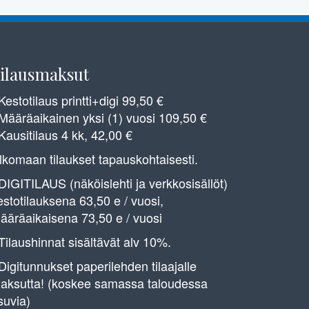
ilausmaksut
 Kestotilaus printti+digi 99,50 €
 Määräaikainen yksi (1) vuosi 109,50 €
 Kausitilaus 4 kk, 42,00 €
lkomaan tilaukset tapauskohtaisesti.
 DIGITILAUS (näköislehti ja verkkosisällöt)
estotilauksena 63,50 e / vuosi,
ääräaikaisena 73,50 e / vuosi
 Tilaushinnat sisältävät alv 10%.
 Digitunnukset paperilehden tilaajalle
aksutta! (koskee samassa taloudessa
suvia)