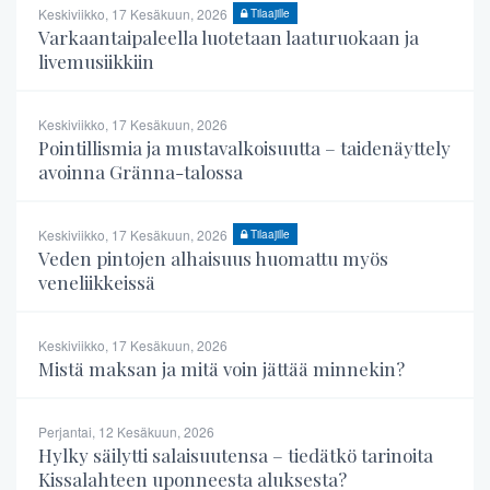
Keskiviikko, 17 Kesäkuun, 2026
Tilaajille
Varkaantaipaleella luotetaan laaturuokaan ja
livemusiikkiin
Keskiviikko, 17 Kesäkuun, 2026
Pointillismia ja mustavalkoisuutta – taidenäyttely
avoinna Gränna-talossa
Keskiviikko, 17 Kesäkuun, 2026
Tilaajille
Veden pintojen alhaisuus huomattu myös
veneliikkeissä
Keskiviikko, 17 Kesäkuun, 2026
Mistä maksan ja mitä voin jättää minnekin?
Perjantai, 12 Kesäkuun, 2026
Hylky säilytti salaisuutensa – tiedätkö tarinoita
Kissalahteen uponneesta aluksesta?