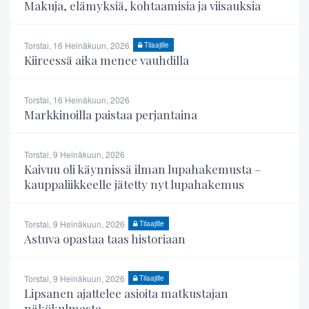
Makuja, elämyksiä, kohtaamisia ja viisauksia
Torstai, 16 Heinäkuun, 2026
Tilaajille
Kiireessä aika menee vauhdilla
Torstai, 16 Heinäkuun, 2026
Markkinoilla paistaa perjantaina
Torstai, 9 Heinäkuun, 2026
Kaivuu oli käynnissä ilman lupahakemusta –
kauppaliikkeelle jätetty nyt lupahakemus
Torstai, 9 Heinäkuun, 2026
Tilaajille
Astuva opastaa taas historiaan
Torstai, 9 Heinäkuun, 2026
Tilaajille
Lipsanen ajattelee asioita matkustajan
näkökulmasta