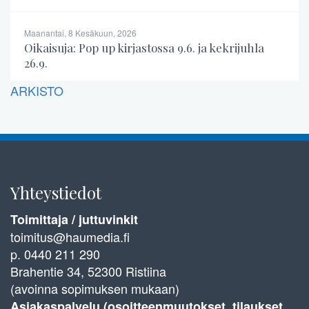
Maanantai, 8 Kesäkuun, 2026
Oikaisuja: Pop up kirjastossa 9.6. ja kekrijuhla
26.9.
ARKISTO
Yhteystiedot
Toimittaja / juttuvinkit
toimitus@haumedia.fi
p. 0440 211 290
Brahentie 34, 52300 Ristiina
(avoinna sopimuksen mukaan)
Asiakaspalvelu (osoitteenmuutokset, tilaukset,