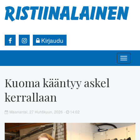
Kirjaudu
Toggle
naviga
Kuoma kääntyy askel
kerrallaan
Maanantai, 27 Huhtikuun, 2026 -
14:02