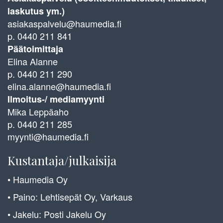
laskutus ym.)
asiakaspalvelu@haumedia.fi
p. 0440 211 841
Päätoimittaja
Elina Alanne
p. 0440 211 290
elina.alanne@haumedia.fi
Ilmoitus-/ mediamyynti
Mika Leppäaho
p. 0440 211 285
myynti@haumedia.fi
Kustantaja/julkaisija
• Haumedia Oy
• Paino: Lehtisepät Oy, Varkaus
• Jakelu: Posti Jakelu Oy