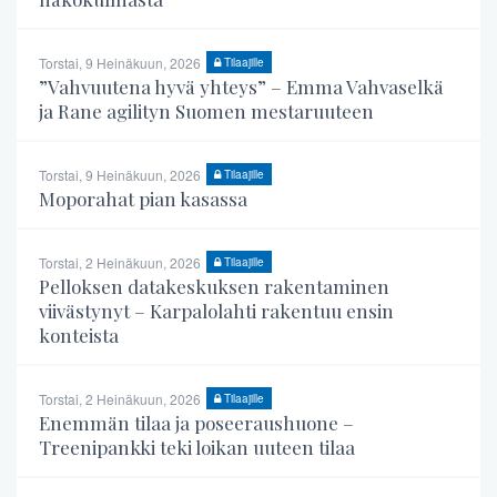
Torstai, 9 Heinäkuun, 2026
Tilaajille
”Vahvuutena hyvä yhteys” – Emma Vahvaselkä
ja Rane agilityn Suomen mestaruuteen
Torstai, 9 Heinäkuun, 2026
Tilaajille
Moporahat pian kasassa
Torstai, 2 Heinäkuun, 2026
Tilaajille
Pelloksen datakeskuksen rakentaminen
viivästynyt – Karpalolahti rakentuu ensin
konteista
Torstai, 2 Heinäkuun, 2026
Tilaajille
Enemmän tilaa ja poseeraushuone –
Treenipankki teki loikan uuteen tilaa