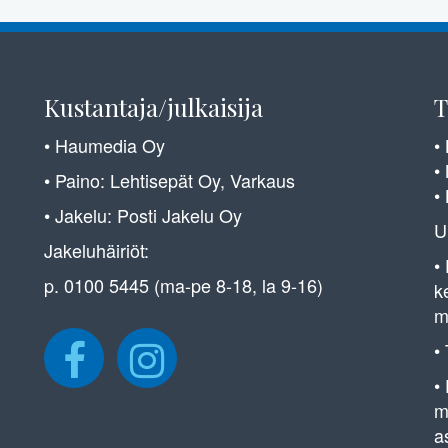
Kustantaja/julkaisija
T
• Haumedia Oy
•
•
• Paino: Lehtisepät Oy, Varkaus
•
• Jakelu: Posti Jakelu Oy
U
Jakeluhäiriöt:
•
p. 0100 5445 (ma-pe 8-18, la 9-16)
k
m
•
•
m
a