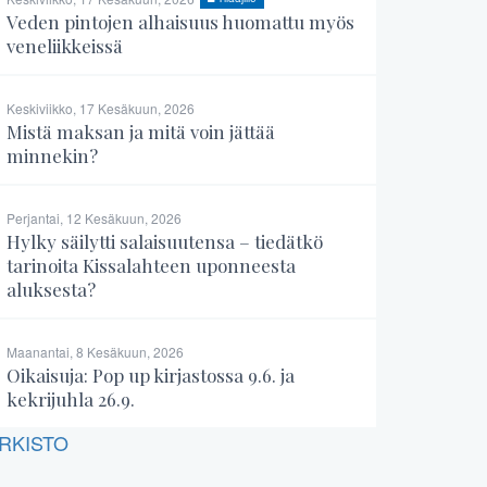
Veden pintojen alhaisuus huomattu myös
veneliikkeissä
Keskiviikko, 17 Kesäkuun, 2026
Mistä maksan ja mitä voin jättää
minnekin?
Perjantai, 12 Kesäkuun, 2026
Hylky säilytti salaisuutensa – tiedätkö
tarinoita Kissalahteen uponneesta
aluksesta?
Maanantai, 8 Kesäkuun, 2026
Oikaisuja: Pop up kirjastossa 9.6. ja
kekrijuhla 26.9.
RKISTO