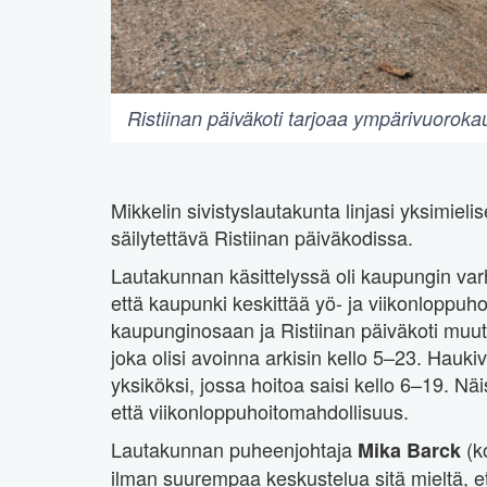
Ristiinan päiväkoti tarjoaa ympärivuorokau
Mikkelin sivistyslautakunta linjasi yksimiel
säilytettävä Ristiinan päiväkodissa.
Lautakunnan käsittelyssä oli kaupungin varh
että kaupunki keskittää yö- ja viikonloppuho
kaupunginosaan ja Ristiinan päiväkoti muut
joka olisi avoinna arkisin kello 5–23. Hauk
yksiköksi, jossa hoitoa saisi kello 6–19. 
että viikonloppuhoitomahdollisuus.
Lautakunnan puheenjohtaja
(ko
Mika Barck
ilman suurempaa keskustelua sitä mieltä, et