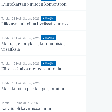
Kuntokartano uuteen komentoon
Torstai, 23 Heinäkuun, 2026
Tilaajille
Liikkuvaa ulkoilua hyvässä seurassa
Torstai, 23 Heinäkuun, 2026
Tilaajille
Makuja, elämyksiä, kohtaamisia ja
viisauksia
Torstai, 16 Heinäkuun, 2026
Tilaajille
Kiireessä aika menee vauhdilla
Torstai, 16 Heinäkuun, 2026
Markkinoilla paistaa perjantaina
Torstai, 9 Heinäkuun, 2026
Kaivuu oli käynnissä ilman