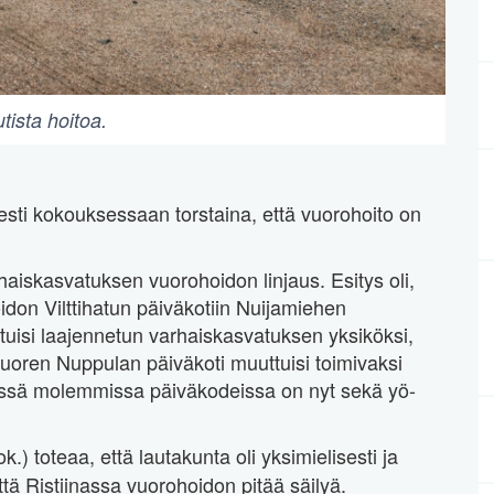
tista hoitoa.
isesti kokouksessaan torstaina, että vuorohoito on
aiskasvatuksen vuorohoidon linjaus. Esitys oli,
idon Vilttihatun päiväkotiin Nuijamiehen
tuisi laajennetun varhaiskasvatuksen yksiköksi,
ivuoren Nuppulan päiväkoti muuttuisi toimivaksi
Näissä molemmissa päiväkodeissa on nyt sekä yö-
k.) toteaa, että lautakunta oli yksimielisesti ja
tä Ristiinassa vuorohoidon pitää säilyä.