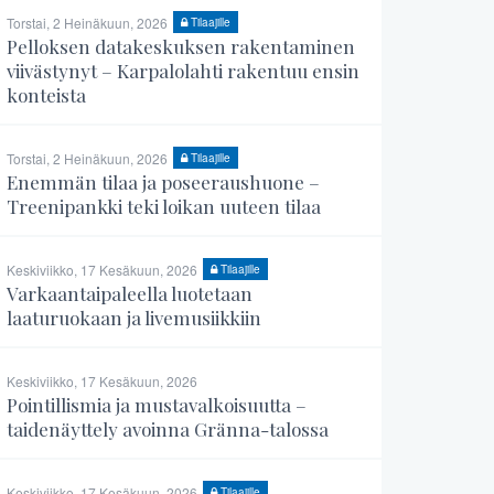
Torstai, 2 Heinäkuun, 2026
Tilaajille
Pelloksen datakeskuksen rakentaminen
viivästynyt – Karpalolahti rakentuu ensin
konteista
Torstai, 2 Heinäkuun, 2026
Tilaajille
Enemmän tilaa ja poseeraushuone –
Treenipankki teki loikan uuteen tilaa
Keskiviikko, 17 Kesäkuun, 2026
Tilaajille
Varkaantaipaleella luotetaan
laaturuokaan ja livemusiikkiin
Keskiviikko, 17 Kesäkuun, 2026
Pointillismia ja mustavalkoisuutta –
taidenäyttely avoinna Gränna-talossa
Keskiviikko, 17 Kesäkuun, 2026
Tilaajille