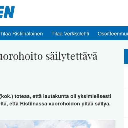
Tilaa Ristiinalainen
Tilaa Verkkolehti
Osoitteenmu
uorohoito säilytettävä
k.) toteaa, että lautakunta oli yksimielisesti
tä, että Ristiinassa vuorohoidon pitää säilyä.