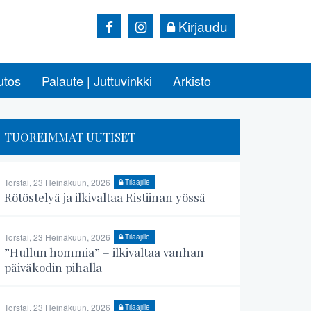
Kirjaudu
utos
Palaute | Juttuvinkki
Arkisto
TUOREIMMAT UUTISET
Torstai, 23 Heinäkuun, 2026
Tilaajille
Rötöstelyä ja ilkivaltaa Ristiinan yössä
Torstai, 23 Heinäkuun, 2026
Tilaajille
”Hullun hommia” – ilkivaltaa vanhan
päiväkodin pihalla
Torstai, 23 Heinäkuun, 2026
Tilaajille