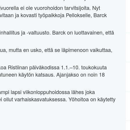
uorella ei ole vuorohoidon tarvitsijoita. Nyt
rvitaan ja kovasti työpaikkoja Pellokselle, Barck
allitus ja -valtuusto. Barck on luottavainen, että
elua, mutta en usko, että se läpimenoon vaikuttaa,
koa Ristiinan päiväkodissa 1.1.–10. toukokuuta
utuneen käytön katsaus. Ajanjakso on noin 18
seampi lapsi viikonloppuhoidossa lähes joka
i ollut varhaiskasvatuksessa. Yöhoitoa on käytetty