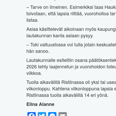
– Tarve on ilmeinen. Esimerkiksi taas Haukiv
toivotaan, että lapsia riittää, vuorohoitoa ta
listaa.
Asiaa käsittelevät aikoinaan myös kaupunginh
lautakunnan kanta asiaan pysyy.
– Toki valtuustossa voi tulla jotain keskust
hän sanoo.
Lautakunnalle esiteltiin osana päätöksente
2026 tehty laajennetun ja vuorohoidon tote
viikkoa.
Tuolla aikavälillä Ristiinassa oli yksi tai u
viikonloppu. Kahtena viikonloppuna lapsia e
Ristiinassa tuolla aikavälillä 14 eri yönä.
Elina Alanne