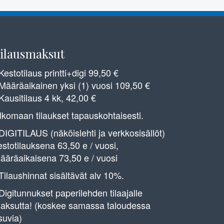
ilausmaksut
 Kestotilaus printti+digi 99,50 €
 Määräaikainen yksi (1) vuosi 109,50 €
 Kausitilaus 4 kk, 42,00 €
lkomaan tilaukset tapauskohtaisesti.
 DIGITILAUS (näköislehti ja verkkosisällöt)
estotilauksena 63,50 e / vuosi,
ääräaikaisena 73,50 e / vuosi
 Tilaushinnat sisältävät alv 10%.
 Digitunnukset paperilehden tilaajalle
aksutta! (koskee samassa taloudessa
suvia)