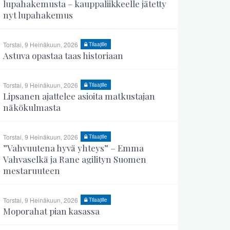
lupahakemusta – kauppaliikkeelle jätetty
nyt lupahakemus
Torstai, 9 Heinäkuun, 2026
Tilaajille
Astuva opastaa taas historiaan
Torstai, 9 Heinäkuun, 2026
Tilaajille
Lipsanen ajattelee asioita matkustajan
näkökulmasta
Torstai, 9 Heinäkuun, 2026
Tilaajille
”Vahvuutena hyvä yhteys” – Emma
Vahvaselkä ja Rane agilityn Suomen
mestaruuteen
Torstai, 9 Heinäkuun, 2026
Tilaajille
Moporahat pian kasassa