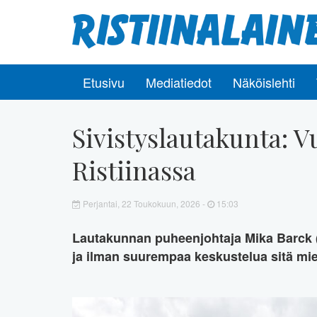
Etusivu
Mediatiedot
Näköislehti
Sivistyslautakunta: V
Ristiinassa
Perjantai, 22 Toukokuun, 2026 -
15:03
Lautakunnan puheenjohtaja Mika Barck (ko
ja ilman suurempaa keskustelua sitä miel