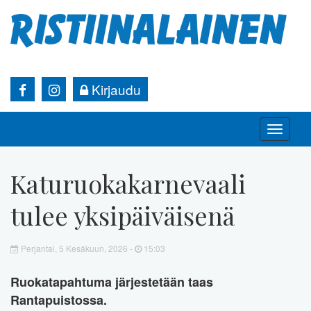
Kirjaudu
Toggle
naviga
Katuruokakarnevaali
tulee yksipäiväisenä
Perjantai, 5 Kesäkuun, 2026 -
15:03
Ruokatapahtuma järjestetään taas
Rantapuistossa.