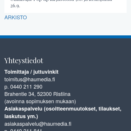
26.9.
ARKISTO
Yhteystiedot
Toimittaja / juttuvinkit
toimitus@haumedia.fi
p. 0440 211 290
Brahentie 34, 52300 Ristiina
(avoinna sopimuksen mukaan)
Asiakaspalvelu (osoitteenmuutokset, tilaukset,
laskutus ym.)
asiakaspalvelu@haumedia.fi
p. 0440 211 841