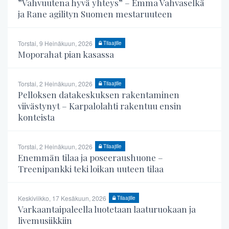
”Vahvuutena hyvä yhteys” – Emma Vahvaselkä
ja Rane agilityn Suomen mestaruuteen
Torstai, 9 Heinäkuun, 2026
Tilaajille
Moporahat pian kasassa
Torstai, 2 Heinäkuun, 2026
Tilaajille
Pelloksen datakeskuksen rakentaminen
viivästynyt – Karpalolahti rakentuu ensin
konteista
Torstai, 2 Heinäkuun, 2026
Tilaajille
Enemmän tilaa ja poseeraushuone –
Treenipankki teki loikan uuteen tilaa
Keskiviikko, 17 Kesäkuun, 2026
Tilaajille
Varkaantaipaleella luotetaan laaturuokaan ja
livemusiikkiin