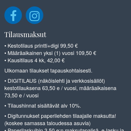
Tilausmaksut
• Kestotilaus printti+digi 99,50 €
• Määräaikainen yksi (1) vuosi 109,50 €
• Kausitilaus 4 kk, 42,00 €
Ulkomaan tilaukset tapauskohtaisesti.
• DIGITILAUS (näköislehti ja verkkosisällöt)
kestotilauksena 63,50 e / vuosi, määräaikaisena
73,50 e / vuosi
• Tilaushinnat sisältävät alv 10%.
• Digitunnukset paperilehden tilaajalle maksutta!
(koskee samassa taloudessa asuvia)
• Paperilaskuihin 3,50 e:n maksutapalisä, e-lasku ja