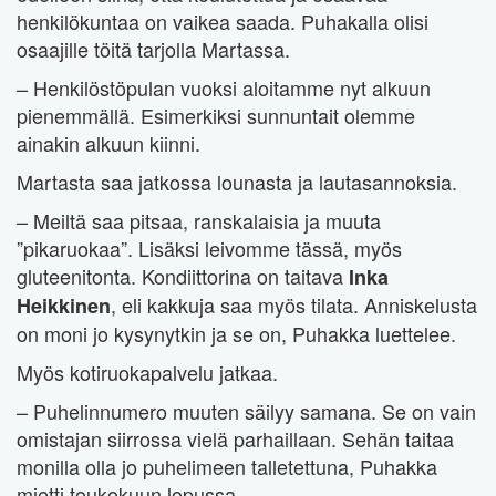
henkilökuntaa on vaikea saada. Puhakalla olisi
osaajille töitä tarjolla Martassa.
– Henkilöstöpulan vuoksi aloitamme nyt alkuun
pienemmällä. Esimerkiksi sunnuntait olemme
ainakin alkuun kiinni.
Martasta saa jatkossa lounasta ja lautasannoksia.
– Meiltä saa pitsaa, ranskalaisia ja muuta
”pikaruokaa”. Lisäksi leivomme tässä, myös
gluteenitonta. Kondiittorina on taitava
Inka
, eli kakkuja saa myös tilata. Anniskelusta
Heikkinen
on moni jo kysynytkin ja se on, Puhakka luettelee.
Myös kotiruokapalvelu jatkaa.
– Puhelinnumero muuten säilyy samana. Se on vain
omistajan siirrossa vielä parhaillaan. Sehän taitaa
monilla olla jo puhelimeen talletettuna, Puhakka
mietti toukokuun lopussa.