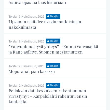
Astuva opastaa taas historiaan
Torstai, 9 Heinäkuun, 2026
Tilaajille
Lipsanen ajattelee asioita matkustajan
näkökulmasta
Torstai, 9 Heinäkuun, 2026
Tilaajille
”Vahvuutena hyvä yhteys” – Emma Vahvaselkä
ja Rane agilityn Suomen mestaruuteen
Torstai, 9 Heinäkuun, 2026
Tilaajille
Moporahat pian kasassa
Torstai, 2 Heinäkuun, 2026
Tilaajille
Pelloksen datakeskuksen rakentaminen
viivästynyt – Karpalolahti rakentuu ensin
konteista