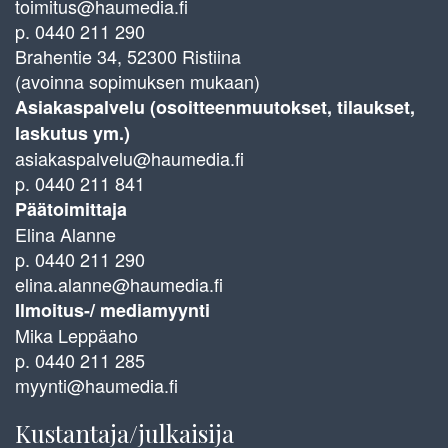
toimitus@haumedia.fi
p. 0440 211 290
Brahentie 34, 52300 Ristiina
(avoinna sopimuksen mukaan)
Asiakaspalvelu (osoitteenmuutokset, tilaukset,
laskutus ym.)
asiakaspalvelu@haumedia.fi
p. 0440 211 841
Päätoimittaja
Elina Alanne
p. 0440 211 290
elina.alanne@haumedia.fi
Ilmoitus-/ mediamyynti
Mika Leppäaho
p. 0440 211 285
myynti@haumedia.fi
Kustantaja/julkaisija