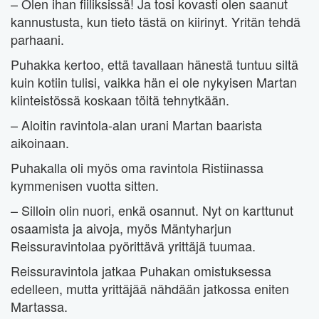
– Olen ihan fiiliksissä! Ja tosi kovasti olen saanut
kannustusta, kun tieto tästä on kiirinyt. Yritän tehdä
parhaani.
Puhakka kertoo, että tavallaan hänestä tuntuu siltä
kuin kotiin tulisi, vaikka hän ei ole nykyisen Martan
kiinteistössä koskaan töitä tehnytkään.
– Aloitin ravintola-alan urani Martan baarista
aikoinaan.
Puhakalla oli myös oma ravintola Ristiinassa
kymmenisen vuotta sitten.
– Silloin olin nuori, enkä osannut. Nyt on karttunut
osaamista ja aivoja, myös Mäntyharjun
Reissuravintolaa pyörittävä yrittäjä tuumaa.
Reissuravintola jatkaa Puhakan omistuksessa
edelleen, mutta yrittäjää nähdään jatkossa eniten
Martassa.