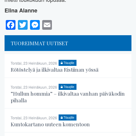
Elina Alanne
Facebook
Twitter
Messenger
Email
TUOREIMMAT UUTISET
Torstai, 23 Heinäkuun, 2026
Tilaajille
Rötöstelyä ja ilkivaltaa Ristiinan yössä
Torstai, 23 Heinäkuun, 2026
Tilaajille
”Hullun hommia” – ilkivaltaa vanhan päiväkodin
pihalla
Torstai, 23 Heinäkuun, 2026
Tilaajille
Kuntokartano uuteen komentoon