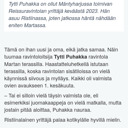
Tytti Puhakka on ollut Mäntyharjussa toimivan
Reissuravintolan yrittäjä keväästä 2023. Hän
asuu Ristiinassa, joten jatkossa häntä nähdään
eniten Martassa.
Tämä on ihan uusi ja oma, eikä jatka samaa. Näin
tuumaa ravintoloitsija
ravintola
Tytti Puhakka
Martan terassilla. Haastatteluhetkellä istutaan
terassilla, koska ravintolan sisätiloissa on vielä
käynnissä siivous ja mylläys. Kaikki oli valmista
ovien avaukseen 1. kesäkuuta.
– Tai ei silloin vielä täysin valmista ole, eli
esimerkiksi juomakaappeja on vielä matkalla, mutta
jostain pitää aloittaa, Puhakka nauraa.
Ristiinalainen yrittäjä palaa kotikylälle hyvillä mielin.