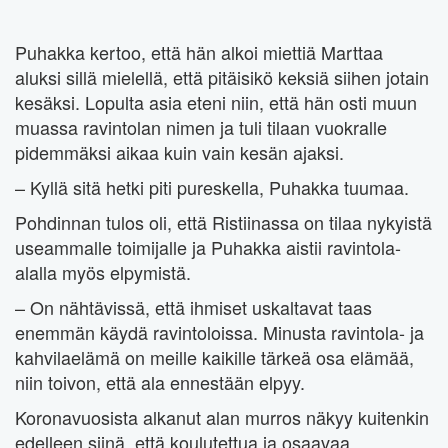
Puhakka kertoo, että hän alkoi miettiä Marttaa
aluksi sillä mielellä, että pitäisikö keksiä siihen jotain
kesäksi. Lopulta asia eteni niin, että hän osti muun
muassa ravintolan nimen ja tuli tilaan vuokralle
pidemmäksi aikaa kuin vain kesän ajaksi.
– Kyllä sitä hetki piti pureskella, Puhakka tuumaa.
Pohdinnan tulos oli, että Ristiinassa on tilaa nykyistä
useammalle toimijalle ja Puhakka aistii ravintola-
alalla myös elpymistä.
– On nähtävissä, että ihmiset uskaltavat taas
enemmän käydä ravintoloissa. Minusta ravintola- ja
kahvilaelämä on meille kaikille tärkeä osa elämää,
niin toivon, että ala ennestään elpyy.
Koronavuosista alkanut alan murros näkyy kuitenkin
edelleen siinä, että koulutettua ja osaavaa