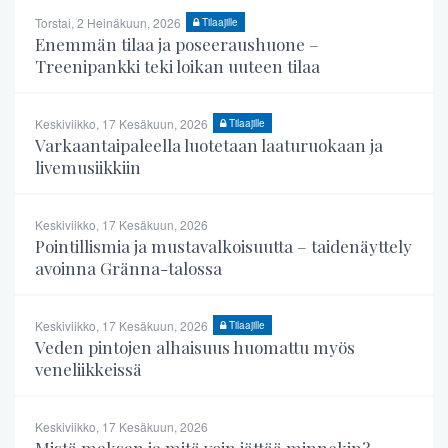
Torstai, 2 Heinäkuun, 2026
Tilaajille
Enemmän tilaa ja poseeraushuone –
Treenipankki teki loikan uuteen tilaa
Keskiviikko, 17 Kesäkuun, 2026
Tilaajille
Varkaantaipaleella luotetaan laaturuokaan ja
livemusiikkiin
Keskiviikko, 17 Kesäkuun, 2026
Pointillismia ja mustavalkoisuutta – taidenäyttely
avoinna Gränna-talossa
Keskiviikko, 17 Kesäkuun, 2026
Tilaajille
Veden pintojen alhaisuus huomattu myös
veneliikkeissä
Keskiviikko, 17 Kesäkuun, 2026
Mistä maksan ja mitä voin jättää minnekin?