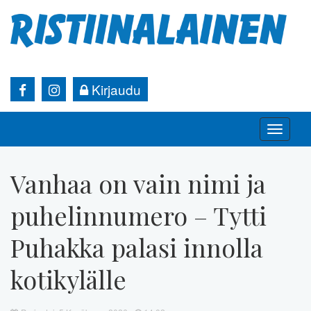
Kirjaudu
Toggle
naviga
Vanhaa on vain nimi ja
puhelinnumero – Tytti
Puhakka palasi innolla
kotikylälle