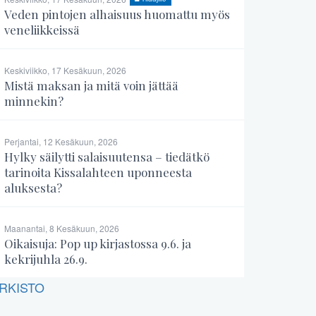
Veden pintojen alhaisuus huomattu myös
veneliikkeissä
Keskiviikko, 17 Kesäkuun, 2026
Mistä maksan ja mitä voin jättää
minnekin?
Perjantai, 12 Kesäkuun, 2026
Hylky säilytti salaisuutensa – tiedätkö
tarinoita Kissalahteen uponneesta
aluksesta?
Maanantai, 8 Kesäkuun, 2026
Oikaisuja: Pop up kirjastossa 9.6. ja
kekrijuhla 26.9.
RKISTO