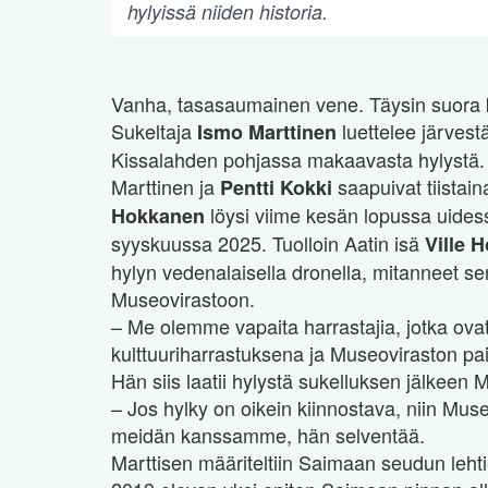
hylyissä niiden historia.
Vanha, tasasaumainen vene. Täysin suora ke
Sukeltaja
luettelee järvestä
Ismo Marttinen
Kissalahden pohjassa makaavasta hylystä.
Marttinen ja
saapuivat tiistain
Pentti Kokki
löysi viime kesän lopussa uidess
Hokkanen
syyskuussa 2025. Tuolloin Aatin isä
Ville 
hylyn vedenalaisella dronella, mitanneet sen
Museovirastoon.
– Me olemme vapaita harrastajia, jotka ovat
kulttuuriharrastuksena ja Museoviraston pai
Hän siis laatii hylystä sukelluksen jälkeen
– Jos hylky on oikein kiinnostava, niin Muse
meidän kanssamme, hän selventää.
Marttisen määriteltiin Saimaan seudun leht