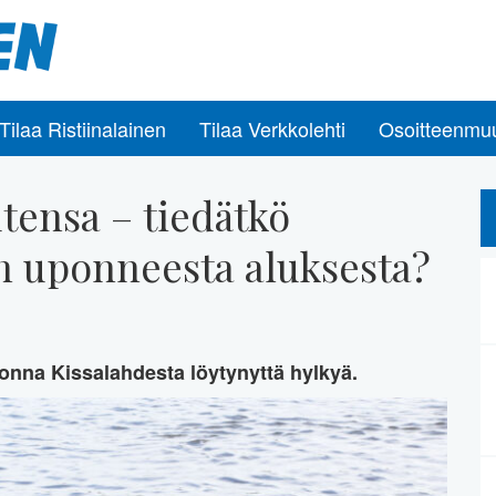
Tilaa Ristiinalainen
Tilaa Verkkolehti
Osoitteenmu
utensa – tiedätkö
en uponneesta aluksesta?
onna Kissalahdesta löytynyttä hylkyä.