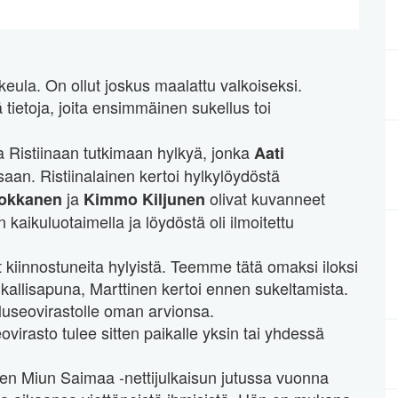
ula. On ollut joskus maalattu valkoiseksi.
 tietoja, joita ensimmäinen sukellus toi
a Ristiinaan tutkimaan hylkyä, jonka
Aati
aan. Ristiinalainen kertoi hylkylöydöstä
ja
olivat kuvanneet
Hokkanen
Kimmo Kiljunen
 kaikuluotaimella ja löydöstä oli ilmoitettu
 kiinnostuneita hylyistä. Teemme tätä omaksi iloksi
kallisapuna, Marttinen kertoi ennen sukeltamista.
 Museovirastolle oman arvionsa.
ovirasto tulee sitten paikalle yksin tai yhdessä
ien Miun Saimaa -nettijulkaisun jutussa vuonna