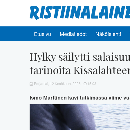
Etusivu
Mediatiedot
Näköislehti
Hylky säilytti salaisu
tarinoita Kissalahte
Perjantai, 12 Kesäkuun, 2026 -
15:03
Ismo Marttinen kävi tutkimassa viime vu