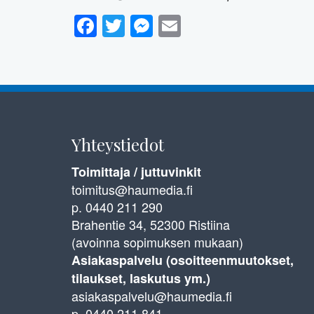
Facebook
Twitter
Messenger
Email
Yhteystiedot
Toimittaja / juttuvinkit
toimitus@haumedia.fi
p. 0440 211 290
Brahentie 34, 52300 Ristiina
(avoinna sopimuksen mukaan)
Asiakaspalvelu (osoitteenmuutokset,
tilaukset, laskutus ym.)
asiakaspalvelu@haumedia.fi
p. 0440 211 841