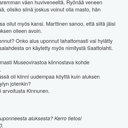
 paremman väen huviveneeltä. Ryönää veneen
vää, olisiko siinä joskus voinut olla masto, hän
a ollut myös kansi. Marttinen sanoo, että siitä jäisi
luksen olleen avoin.
uponnut? Onko alus uponnut tahattomasti vai hylätty
salahdesta on käytetty myös nimitystä Saattolahti.
tomasti Museovirastoa kiinnostava kohde
.
iässä oli kiinni uudempaa köyttä kuin aluksen
ylyn jotenkin?
i arvoitusta Kinnunen.
n uponneesta aluksesta? Kerro tietosi
0.