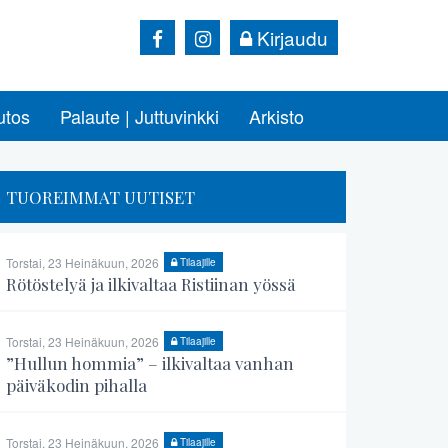
Kirjaudu
utos
Palaute | Juttuvinkki
Arkisto
TUOREIMMAT UUTISET
Torstai, 23 Heinäkuun, 2026
Tilaajille
Rötöstelyä ja ilkivaltaa Ristiinan yössä
Torstai, 23 Heinäkuun, 2026
Tilaajille
”Hullun hommia” – ilkivaltaa vanhan
päiväkodin pihalla
Torstai, 23 Heinäkuun, 2026
Tilaajille