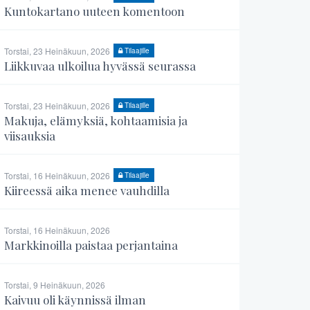
Kuntokartano uuteen komentoon
Torstai, 23 Heinäkuun, 2026
Tilaajille
Liikkuvaa ulkoilua hyvässä seurassa
Torstai, 23 Heinäkuun, 2026
Tilaajille
Makuja, elämyksiä, kohtaamisia ja
viisauksia
Torstai, 16 Heinäkuun, 2026
Tilaajille
Kiireessä aika menee vauhdilla
Torstai, 16 Heinäkuun, 2026
Markkinoilla paistaa perjantaina
Torstai, 9 Heinäkuun, 2026
Kaivuu oli käynnissä ilman