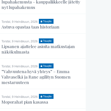
lupahakemusta – kauppaliikkeelle jätetty
nyt lupahakemus
Torstai, 9 Heinäkuun, 2026
Tilaajille
Astuva opastaa taas historiaan
Torstai, 9 Heinäkuun, 2026
Tilaajille
Lipsanen ajattelee asioita matkustajan
näkökulmasta
Torstai, 9 Heinäkuun, 2026
Tilaajille
”Vahvuutena hyvä yhteys” – Emma
Vahvaselkä ja Rane agilityn Suomen
mestaruuteen
Torstai, 9 Heinäkuun, 2026
Tilaajille
Moporahat pian kasassa