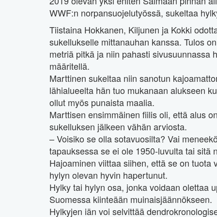
2019 olevan yksi eniten Saimaan pinnan all
WWF:n norpansuojelutyössä, sukeltaa hylkyj
Tiistaina Hokkanen, Kiljunen ja Kokki odottav
sukellukselle mittanauhan kanssa. Tulos on
metriä pitkä ja niin pahasti sivusuunnassa 
määritellä.
Marttinen sukeltaa niin sanotun kajoamatto
lähialueelta hän tuo mukanaan alukseen ku
ollut myös punaista maalia.
Marttisen ensimmäinen fiilis oli, että alus 
sukelluksen jälkeen vähän arviosta.
– Voisiko se olla sotavuosilta? Vai menee
tapauksessa se ei ole 1950-luvulta tai sitä
Hajoaminen viittaa siihen, että se on tuota
hylyn olevan hyvin hapertunut.
Hylky tai hylyn osa, jonka voidaan olettaa u
Suomessa kiinteään muinaisjäännökseen.
Hylkyjen iän voi selvittää dendrokronologise