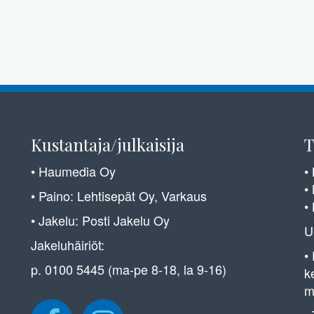
Kustantaja/julkaisija
T
• Haumedia Oy
•
•
• Paino: Lehtisepät Oy, Varkaus
•
• Jakelu: Posti Jakelu Oy
U
Jakeluhäiriöt:
•
p. 0100 5445 (ma-pe 8-18, la 9-16)
k
m