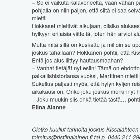
– Se ei vaikuta kalaveneeltä, vaan vähän
pohjalla on niin paljon, että siitä ei saa sel
miettii.
Hokkaset miettivät alkujaan, olisiko aluksess
hylkyyn erilaisia viitteitä, joten hän arvioi a
Mutta mitä sillä on kuskattu ja milloin se 
joskus tahallaan? Hokkanen pohtii, että Kis
Entä jos alus liittyy hautausmaahan?
– Vanhat tietäjät nyt esiin! Tämä on ehdot
paikallishistoriansa vuoksi, Marttinen miettii
Sukellus paljasti myös, että hylyn kyljen re
aikakausi on. Onko joku joskus merkinnyt h
– Joku muukin siis ehkä tietää tästä… pohti
Elina Alanne
Oletko kuullut tarinoita joskus Kissalahtee
toimitus@ristiinalainen.fi tai p. 0440 211 29