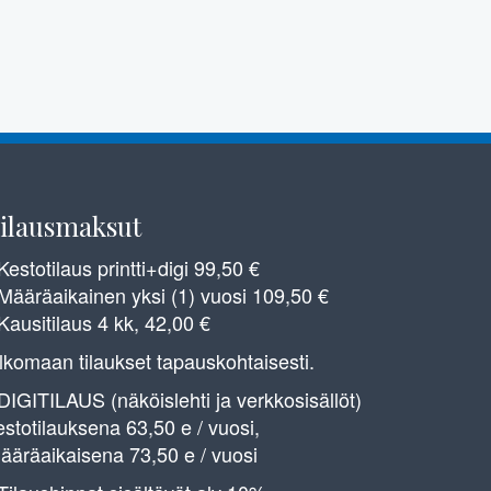
ilausmaksut
 Kestotilaus printti+digi 99,50 €
 Määräaikainen yksi (1) vuosi 109,50 €
 Kausitilaus 4 kk, 42,00 €
lkomaan tilaukset tapauskohtaisesti.
 DIGITILAUS (näköislehti ja verkkosisällöt)
estotilauksena 63,50 e / vuosi,
ääräaikaisena 73,50 e / vuosi