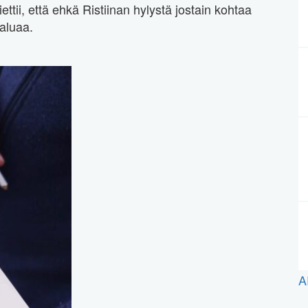
ttii, että ehkä Ristiinan hylystä jostain kohtaa
haluaa.
A