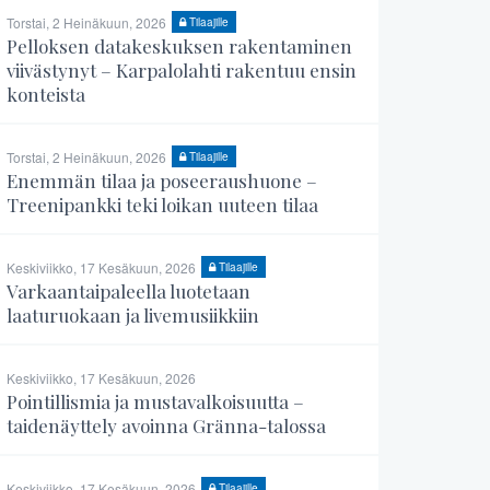
Torstai, 2 Heinäkuun, 2026
Tilaajille
Pelloksen datakeskuksen rakentaminen
viivästynyt – Karpalolahti rakentuu ensin
konteista
Torstai, 2 Heinäkuun, 2026
Tilaajille
Enemmän tilaa ja poseeraushuone –
Treenipankki teki loikan uuteen tilaa
Keskiviikko, 17 Kesäkuun, 2026
Tilaajille
Varkaantaipaleella luotetaan
laaturuokaan ja livemusiikkiin
Keskiviikko, 17 Kesäkuun, 2026
Pointillismia ja mustavalkoisuutta –
taidenäyttely avoinna Gränna-talossa
Keskiviikko, 17 Kesäkuun, 2026
Tilaajille