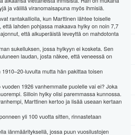
a aikaansa viettäneistä ihmisistä. Hän on mukana
ä ja välillä viranomaisapuna myös ihmisiä.
at rantakalliolla, kun Marttinen lähtee toiselle
, että lahden pohjassa makaava hylky on noin 7,7
hajonnut, että alkuperäistä leveyttä on mahdotonta
man sukelluksen, jossa hylkyyn ei kosketa. Sen
uluneen laudan, josta näkee, että veneessä on
on 1910–20-luvulta mutta hän pakittaa toisen
kö vuoden 1926 vanhemmalle puolelle vai ei? Joka
 nuorempi. Silloin hylky olisi paremmassa kunnossa.
 vanhempi, Marttinen kertoo ja lisää useaan kertaan
ponneen yli 100 vuotta sitten, rinnastetaan
lla iänmäärityksellä, jossa puun vuosilustojen