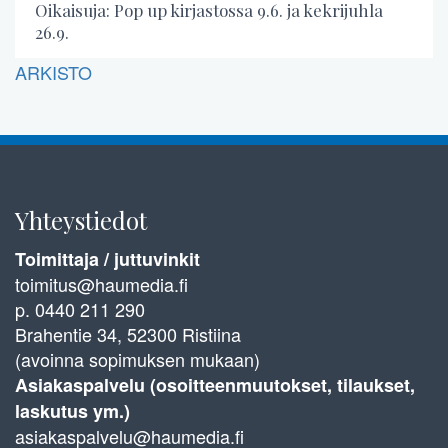
Oikaisuja: Pop up kirjastossa 9.6. ja kekrijuhla
26.9.
ARKISTO
Yhteystiedot
Toimittaja / juttuvinkit
toimitus@haumedia.fi
p. 0440 211 290
Brahentie 34, 52300 Ristiina
(avoinna sopimuksen mukaan)
Asiakaspalvelu (osoitteenmuutokset, tilaukset,
laskutus ym.)
asiakaspalvelu@haumedia.fi