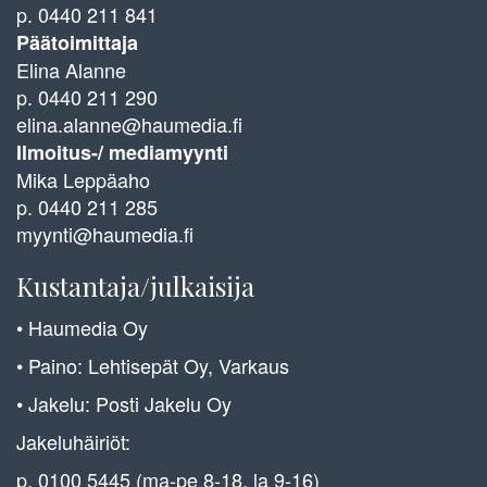
p. 0440 211 841
Päätoimittaja
Elina Alanne
p. 0440 211 290
elina.alanne@haumedia.fi
Ilmoitus-/ mediamyynti
Mika Leppäaho
p. 0440 211 285
myynti@haumedia.fi
Kustantaja/julkaisija
• Haumedia Oy
• Paino: Lehtisepät Oy, Varkaus
• Jakelu: Posti Jakelu Oy
Jakeluhäiriöt:
p. 0100 5445 (ma-pe 8-18, la 9-16)