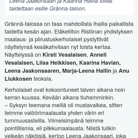
Leena Jaakonsaari ja Kaarina Havia toivat
taidettaan esille Gränna-taloon.
Grännä-talossa on taas mahdollista ihailla paikallista
taidetta kesän ajan. Eläkeliiton Ristiinan yhdistyksen
maalaus- ja piirustuskerholaiset pystyttivät
näyttelynsä kesäkahvilaan nyt toista kertaa.
Näyttelyssä on
,
Kirsti Vesalaisen
Anneli
Vesalaisen, Liisa Heikkisen, Kaarina Havian,
ja
Leena Jaakonsaaren, Marja-Leena Hallin
Anu
teoksia.
Liukkosen
Kerholaiset ovat kokoontuneet talven aikana noin
kerran kuussa. Kevään aikana tiuhemminkin.
– Syksyn teemana meillä oli mustavalkea, sitten
teimme valöörimaalausta yhden värin eri
tummuusasteilla. Viimeisimpänä teimme
pointillismia, eli pilkkumaalausta. Niistä tulikin
veikeän näköisiä, kertoo Leena Jaakonsaari, joka