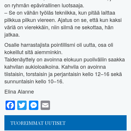
on ryhmän epävirallinen luotsaaja.
– Se on vähän työläs tekniikka, kun pitää laittaa
pilkkua pilkun viereen. Ajatus on se, että kun kaksi
väriä on vierekkäin, niin silmä ne sekottaa, hän
jatkaa.
Osalle harrastajista pointillismi oli uutta, osa oli
kokeillut sitä aiemminkin.
Taidenäyttely on avoinna elokuun puoliväliin saakka
kahvilan aukioloaikoina. Kahvila on avoinna
tiistaisin, torstaisin ja perjantaisin kello 12–16 sekä
sunnuntaisin kello 10–16.
Elina Alanne
Facebook
Twitter
Messenger
Email
TUOREIMMAT UUTISET