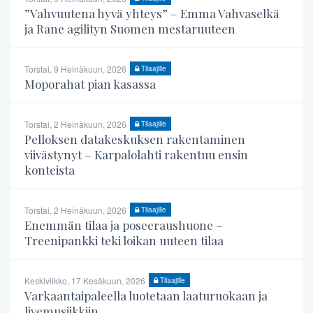
”Vahvuutena hyvä yhteys” – Emma Vahvaselkä
ja Rane agilityn Suomen mestaruuteen
Torstai, 9 Heinäkuun, 2026
Tilaajille
Moporahat pian kasassa
Torstai, 2 Heinäkuun, 2026
Tilaajille
Pelloksen datakeskuksen rakentaminen
viivästynyt – Karpalolahti rakentuu ensin
konteista
Torstai, 2 Heinäkuun, 2026
Tilaajille
Enemmän tilaa ja poseeraushuone –
Treenipankki teki loikan uuteen tilaa
Keskiviikko, 17 Kesäkuun, 2026
Tilaajille
Varkaantaipaleella luotetaan laaturuokaan ja
livemusiikkiin