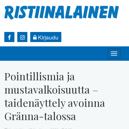
Kirjaudu
Toggle
naviga
Pointillismia ja
mustavalkoisuutta –
taidenäyttely avoinna
Gränna-talossa