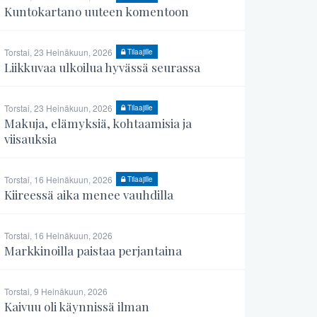
Kuntokartano uuteen komentoon
Torstai, 23 Heinäkuun, 2026
Tilaajille
Liikkuvaa ulkoilua hyvässä seurassa
Torstai, 23 Heinäkuun, 2026
Tilaajille
Makuja, elämyksiä, kohtaamisia ja
viisauksia
Torstai, 16 Heinäkuun, 2026
Tilaajille
Kiireessä aika menee vauhdilla
Torstai, 16 Heinäkuun, 2026
Markkinoilla paistaa perjantaina
Torstai, 9 Heinäkuun, 2026
Kaivuu oli käynnissä ilman