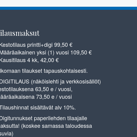
ilausmaksut
 Kestotilaus printti+digi 99,50 €
 Määräaikainen yksi (1) vuosi 109,50 €
 Kausitilaus 4 kk, 42,00 €
lkomaan tilaukset tapauskohtaisesti.
 DIGITILAUS (näköislehti ja verkkosisällöt)
estotilauksena 63,50 e / vuosi,
ääräaikaisena 73,50 e / vuosi
 Tilaushinnat sisältävät alv 10%.
 Digitunnukset paperilehden tilaajalle
aksutta! (koskee samassa taloudessa
suvia)