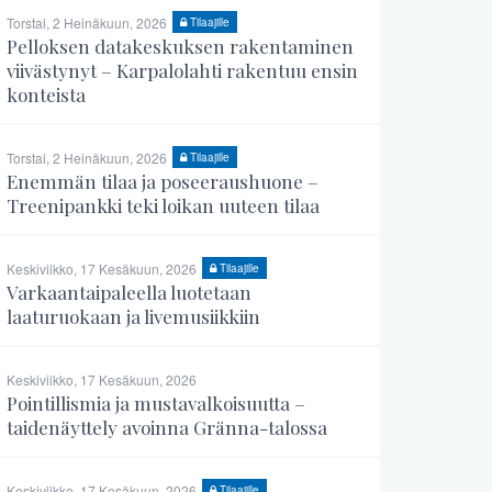
Torstai, 2 Heinäkuun, 2026
Tilaajille
Pelloksen datakeskuksen rakentaminen
viivästynyt – Karpalolahti rakentuu ensin
konteista
Torstai, 2 Heinäkuun, 2026
Tilaajille
Enemmän tilaa ja poseeraushuone –
Treenipankki teki loikan uuteen tilaa
Keskiviikko, 17 Kesäkuun, 2026
Tilaajille
Varkaantaipaleella luotetaan
laaturuokaan ja livemusiikkiin
Keskiviikko, 17 Kesäkuun, 2026
Pointillismia ja mustavalkoisuutta –
taidenäyttely avoinna Gränna-talossa
Keskiviikko, 17 Kesäkuun, 2026
Tilaajille