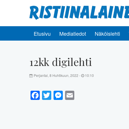
Etusivu
Mediatiedot
Näköislehti
12kk digilehti
Perjantai, 8 Huhtikuun, 2022 -
10:10
Facebook
Twitter
Messenger
Email