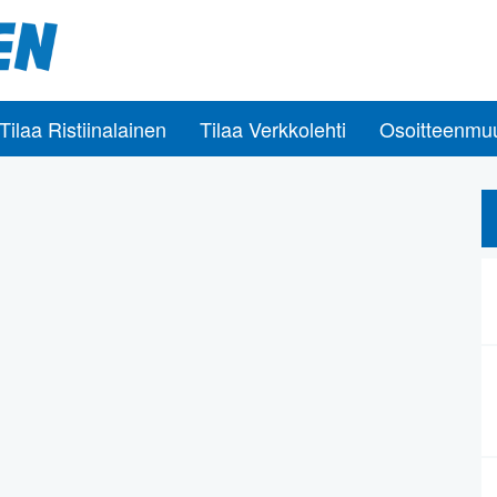
Tilaa Ristiinalainen
Tilaa Verkkolehti
Osoitteenmu