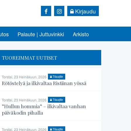
Kirjaudu
utos
Palaute | Juttuvinkki
Arkisto
TUOREIMMAT UUTISET
Torstai, 23 Heinäkuun, 2026
Tilaajille
Rötöstelyä ja ilkivaltaa Ristiinan yössä
Torstai, 23 Heinäkuun, 2026
Tilaajille
”Hullun hommia” – ilkivaltaa vanhan
päiväkodin pihalla
Torstai, 23 Heinäkuun, 2026
Tilaajille