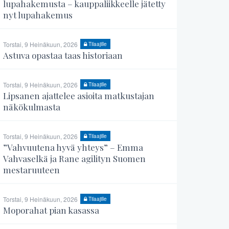
lupahakemusta – kauppaliikkeelle jätetty
nyt lupahakemus
Torstai, 9 Heinäkuun, 2026
Tilaajille
Astuva opastaa taas historiaan
Torstai, 9 Heinäkuun, 2026
Tilaajille
Lipsanen ajattelee asioita matkustajan
näkökulmasta
Torstai, 9 Heinäkuun, 2026
Tilaajille
”Vahvuutena hyvä yhteys” – Emma
Vahvaselkä ja Rane agilityn Suomen
mestaruuteen
Torstai, 9 Heinäkuun, 2026
Tilaajille
Moporahat pian kasassa