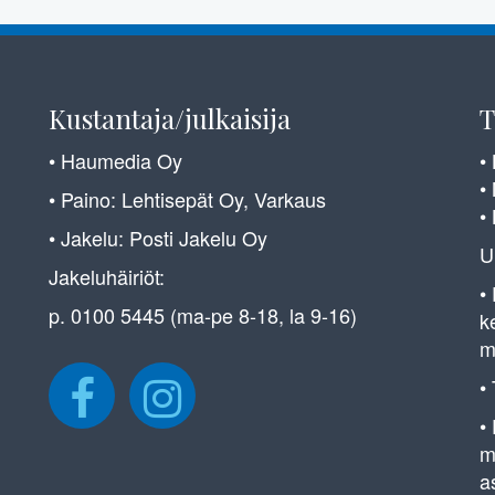
Kustantaja/julkaisija
T
• Haumedia Oy
•
•
• Paino: Lehtisepät Oy, Varkaus
•
• Jakelu: Posti Jakelu Oy
U
Jakeluhäiriöt:
•
p. 0100 5445 (ma-pe 8-18, la 9-16)
k
m
•
•
m
a