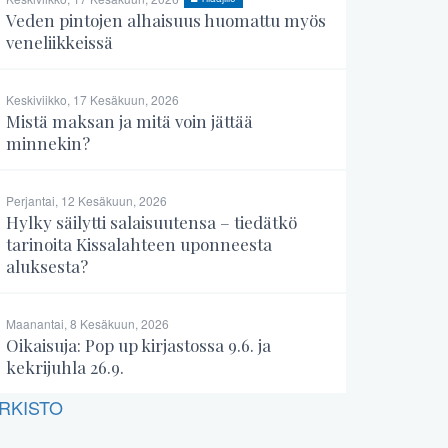
Veden pintojen alhaisuus huomattu myös
veneliikkeissä
Keskiviikko, 17 Kesäkuun, 2026
Mistä maksan ja mitä voin jättää
minnekin?
Perjantai, 12 Kesäkuun, 2026
Hylky säilytti salaisuutensa – tiedätkö
tarinoita Kissalahteen uponneesta
aluksesta?
Maanantai, 8 Kesäkuun, 2026
Oikaisuja: Pop up kirjastossa 9.6. ja
kekrijuhla 26.9.
RKISTO