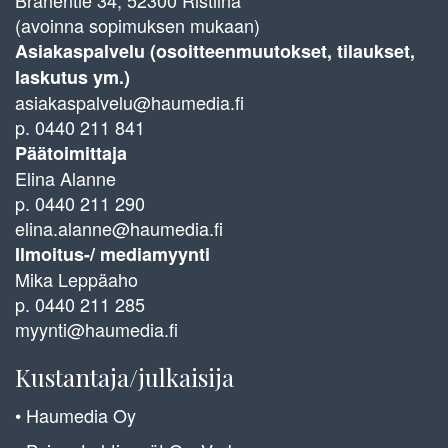
Brahentie 34, 52300 Ristiina
(avoinna sopimuksen mukaan)
Asiakaspalvelu (osoitteenmuutokset, tilaukset,
laskutus ym.)
asiakaspalvelu@haumedia.fi
p. 0440 211 841
Päätoimittaja
Elina Alanne
p. 0440 211 290
elina.alanne@haumedia.fi
Ilmoitus-/ mediamyynti
Mika Leppäaho
p. 0440 211 285
myynti@haumedia.fi
Kustantaja/julkaisija
• Haumedia Oy