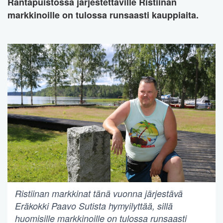
Rantapuistossa järjestettäville Ristiinan
markkinoille on tulossa runsaasti kauppiaita.
Ristiinan markkinat tänä vuonna järjestävä
Eräkokki Paavo Sutista hymyilyttää, sillä
huomisille markkinoille on tulossa runsaasti