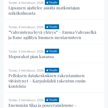
Torstai, 9 Heinäkuun, 2026
Tilaajille
Lipsanen ajattelee asioita matkustajan
näkökulmasta
Torstai, 9 Heinäkuun, 2026
Tilaajille
”Vahvuutena hyvä yhteys” – Emma Vahvaselkä
ja Rane agilityn Suomen mestaruuteen
Torstai, 9 Heinäkuun, 2026
Tilaajille
Moporahat pian kasassa
Torstai, 2 Heinäkuun, 2026
Tilaajille
Pelloksen datakeskuksen rakentaminen
viivästynyt – Karpalolahti rakentuu ensin
konteista
Torstai, 2 Heinäkuun, 2026
Tilaajille
Enemmän tilaa ja poseeraushuone –