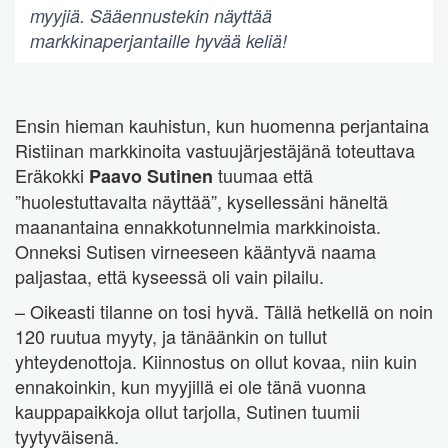
myyjiä. Sääennustekin näyttää
markkinaperjantaille hyvää keliä!
Ensin hieman kauhistun, kun huomenna perjantaina
Ristiinan markkinoita vastuujärjestäjänä toteuttava
Eräkokki
tuumaa että
Paavo Sutinen
”huolestuttavalta näyttää”, kysellessäni häneltä
maanantaina ennakkotunnelmia markkinoista.
Onneksi Sutisen virneeseen kääntyvä naama
paljastaa, että kyseessä oli vain pilailu.
– Oikeasti tilanne on tosi hyvä. Tällä hetkellä on noin
120 ruutua myyty, ja tänäänkin on tullut
yhteydenottoja. Kiinnostus on ollut kovaa, niin kuin
ennakoinkin, kun myyjillä ei ole tänä vuonna
kauppapaikkoja ollut tarjolla, Sutinen tuumii
tyytyväisenä.