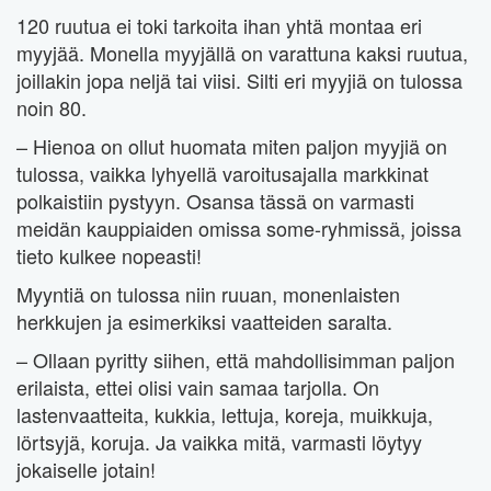
120 ruutua ei toki tarkoita ihan yhtä montaa eri
myyjää. Monella myyjällä on varattuna kaksi ruutua,
joillakin jopa neljä tai viisi. Silti eri myyjiä on tulossa
noin 80.
– Hienoa on ollut huomata miten paljon myyjiä on
tulossa, vaikka lyhyellä varoitusajalla markkinat
polkaistiin pystyyn. Osansa tässä on varmasti
meidän kauppiaiden omissa some-ryhmissä, joissa
tieto kulkee nopeasti!
Myyntiä on tulossa niin ruuan, monenlaisten
herkkujen ja esimerkiksi vaatteiden saralta.
– Ollaan pyritty siihen, että mahdollisimman paljon
erilaista, ettei olisi vain samaa tarjolla. On
lastenvaatteita, kukkia, lettuja, koreja, muikkuja,
lörtsyjä, koruja. Ja vaikka mitä, varmasti löytyy
jokaiselle jotain!