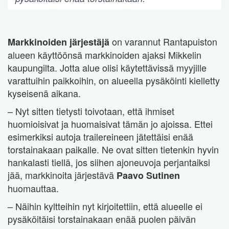
on varannut Rantapuiston
Markkinoiden järjestäjä
alueen käyttöönsä markkinoiden ajaksi Mikkelin
kaupungilta. Jotta alue olisi käytettävissä myyjille
varattuihin paikkoihin, on alueella pysäköinti kielletty
kyseisenä aikana.
– Nyt sitten tietysti toivotaan, että ihmiset
huomioisivat ja huomaisivat tämän jo ajoissa. Ettei
esimerkiksi autoja trailereineen jätettäisi enää
torstainakaan paikalle. Ne ovat sitten tietenkin hyvin
hankalasti tiellä, jos siihen ajoneuvoja perjantaiksi
jää, markkinoita järjestävä
Paavo Sutinen
huomauttaa.
– Näihin kyltteihin nyt kirjoitettiin, että alueelle ei
pysäköitäisi torstainakaan enää puolen päivän