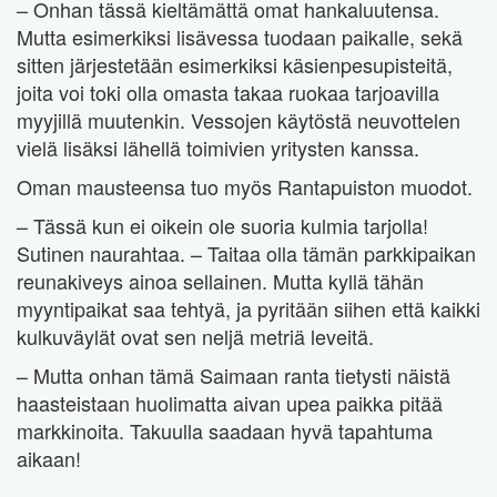
– Onhan tässä kieltämättä omat hankaluutensa.
Mutta esimerkiksi lisävessa tuodaan paikalle, sekä
sitten järjestetään esimerkiksi käsienpesupisteitä,
joita voi toki olla omasta takaa ruokaa tarjoavilla
myyjillä muutenkin. Vessojen käytöstä neuvottelen
vielä lisäksi lähellä toimivien yritysten kanssa.
Oman mausteensa tuo myös Rantapuiston muodot.
– Tässä kun ei oikein ole suoria kulmia tarjolla!
Sutinen naurahtaa. – Taitaa olla tämän parkkipaikan
reunakiveys ainoa sellainen. Mutta kyllä tähän
myyntipaikat saa tehtyä, ja pyritään siihen että kaikki
kulkuväylät ovat sen neljä metriä leveitä.
– Mutta onhan tämä Saimaan ranta tietysti näistä
haasteistaan huolimatta aivan upea paikka pitää
markkinoita. Takuulla saadaan hyvä tapahtuma
aikaan!