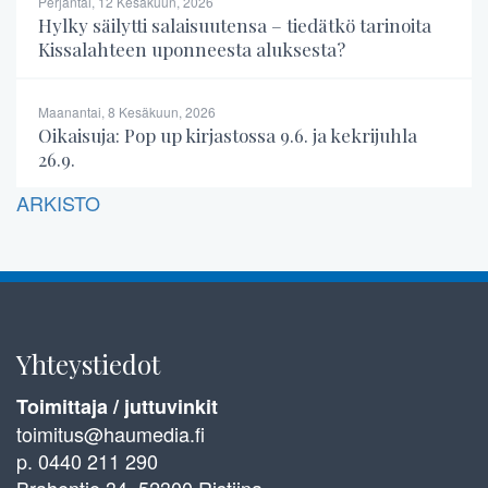
Perjantai, 12 Kesäkuun, 2026
Hylky säilytti salaisuutensa – tiedätkö tarinoita
Kissalahteen uponneesta aluksesta?
Maanantai, 8 Kesäkuun, 2026
Oikaisuja: Pop up kirjastossa 9.6. ja kekrijuhla
26.9.
ARKISTO
Yhteystiedot
Toimittaja / juttuvinkit
toimitus@haumedia.fi
p. 0440 211 290