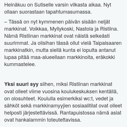
Heinäkuu on Sutiselle varsin vilkasta aikaa. Nyt
ollaan suorastaan tapahtumasumassa.
– Tässä on nyt kymmenen päivän sisään neljät
markkinat. Voikkaa, Myllykoski, Nastola ja Ristiina.
Nämä Ristiinan markkinat ovat näistä selkeästi
suurimmat. Ja olisihan tässä ollut vielä Taipalsaaren
markkinatkin, mutta siellä kunta ei lopulta antanut
lupaa pitää maa-alueellaan markkinoita, eräkokki
kummastelee.
siihen, miksi Ristiinan markkinat
Yksi suuri syy
ovat olleet viime vuosina koulukeskuksen kentällä,
on olosuhteet. Koululla esimerkiksi wc:t, vedet ja
sähköt sekä markkinamyyjien sosiaalitilat ovat olleet
helposti järjestettävissä. Rantapuistossa nämä asiat
ovat hankalammin toteutettavissa.