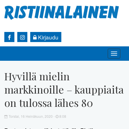
Kirjaudu
Toggle
naviga
Hyvillä mielin
markkinoille – kauppiaita
on tulossa lähes 80
Torstai, 16 Heinäkuun, 2020 -
8:08