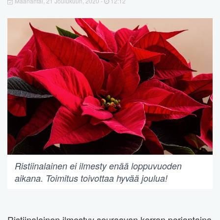
Maanantai, 21 Joulukuun, 2020 -
12:12
Ristiinalainen ei ilmesty enää loppuvuoden
aikana. Toimitus toivottaa hyvää joulua!
Ristiinalainen ilmestyy seuraavan kerran perjantaina