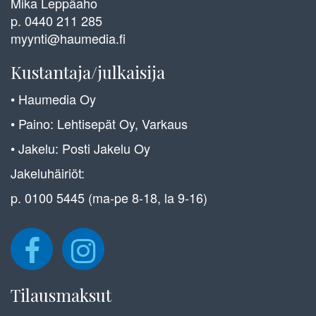
Mika Leppäaho
p. 0440 211 285
myynti@haumedia.fi
Kustantaja/julkaisija
• Haumedia Oy
• Paino: Lehtisepät Oy, Varkaus
• Jakelu: Posti Jakelu Oy
Jakeluhäiriöt:
p. 0100 5445 (ma-pe 8-18, la 9-16)
Tilausmaksut