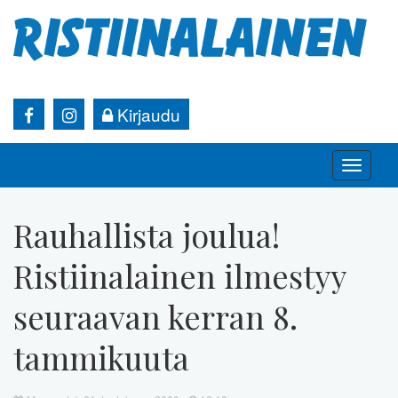
Kirjaudu
Toggle
naviga
Rauhallista joulua!
Ristiinalainen ilmestyy
seuraavan kerran 8.
tammikuuta