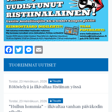
Facebook
Twitter
Messenger
Email
TUOREIMMAT UUTISET
Torstai, 23 Heinäkuun, 2026
Tilaajille
Rötöstelyä ja ilkivaltaa Ristiinan yössä
Torstai, 23 Heinäkuun, 2026
Tilaajille
”Hullun hommia” – ilkivaltaa vanhan päiväkodin
pihalla