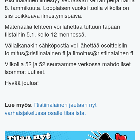
8. tammikuuta. Loppiaisen vuoksi tuolla viikolla on
siis poikkeava ilmestymispäivä.
Materiaalia lehteen voi lähettää tuttuun tapaan
tiistaihin 5.1. kello 12 mennessä.
Väliaikanakin sähköpostia voi lähettää osoitteisiin
toimitus@ristiinalainen.fi ja ilmoitus@ristiinalainen.fi.
Viikoilla 52 ja 52 seuraamme verkossa mahdolliset
isommat uutiset.
Hyvää joulua!
:
Ristiinalainen jaetaan nyt
Lue myös
varhaisjakelussa osalle tilaajista.