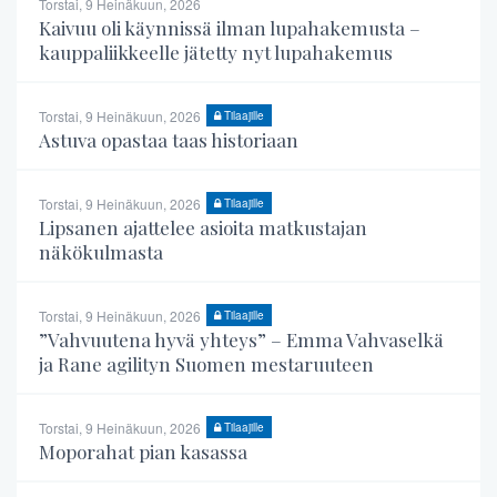
Torstai, 9 Heinäkuun, 2026
Kaivuu oli käynnissä ilman lupahakemusta –
kauppaliikkeelle jätetty nyt lupahakemus
Torstai, 9 Heinäkuun, 2026
Tilaajille
Astuva opastaa taas historiaan
Torstai, 9 Heinäkuun, 2026
Tilaajille
Lipsanen ajattelee asioita matkustajan
näkökulmasta
Torstai, 9 Heinäkuun, 2026
Tilaajille
”Vahvuutena hyvä yhteys” – Emma Vahvaselkä
ja Rane agilityn Suomen mestaruuteen
Torstai, 9 Heinäkuun, 2026
Tilaajille
Moporahat pian kasassa