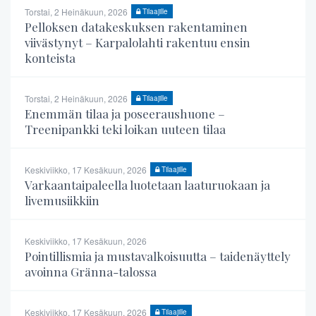
Torstai, 2 Heinäkuun, 2026
Tilaajille
Pelloksen datakeskuksen rakentaminen
viivästynyt – Karpalolahti rakentuu ensin
konteista
Torstai, 2 Heinäkuun, 2026
Tilaajille
Enemmän tilaa ja poseeraushuone –
Treenipankki teki loikan uuteen tilaa
Keskiviikko, 17 Kesäkuun, 2026
Tilaajille
Varkaantaipaleella luotetaan laaturuokaan ja
livemusiikkiin
Keskiviikko, 17 Kesäkuun, 2026
Pointillismia ja mustavalkoisuutta – taidenäyttely
avoinna Gränna-talossa
Keskiviikko, 17 Kesäkuun, 2026
Tilaajille