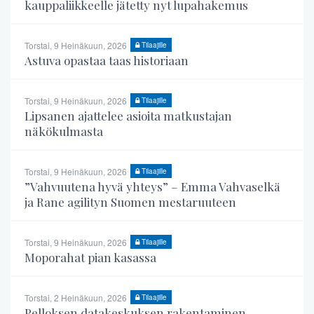
kauppaliikkeelle jätetty nyt lupahakemus
Torstai, 9 Heinäkuun, 2026
Tilaajille
Astuva opastaa taas historiaan
Torstai, 9 Heinäkuun, 2026
Tilaajille
Lipsanen ajattelee asioita matkustajan
näkökulmasta
Torstai, 9 Heinäkuun, 2026
Tilaajille
”Vahvuutena hyvä yhteys” – Emma Vahvaselkä
ja Rane agilityn Suomen mestaruuteen
Torstai, 9 Heinäkuun, 2026
Tilaajille
Moporahat pian kasassa
Torstai, 2 Heinäkuun, 2026
Tilaajille
Pelloksen datakeskuksen rakentaminen