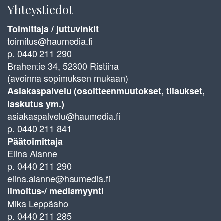
Yhteystiedot
Toimittaja / juttuvinkit
toimitus@haumedia.fi
p. 0440 211 290
Brahentie 34, 52300 Ristiina
(avoinna sopimuksen mukaan)
Asiakaspalvelu (osoitteenmuutokset, tilaukset,
laskutus ym.)
asiakaspalvelu@haumedia.fi
p. 0440 211 841
Päätoimittaja
Elina Alanne
p. 0440 211 290
elina.alanne@haumedia.fi
Ilmoitus-/ mediamyynti
Mika Leppäaho
p. 0440 211 285