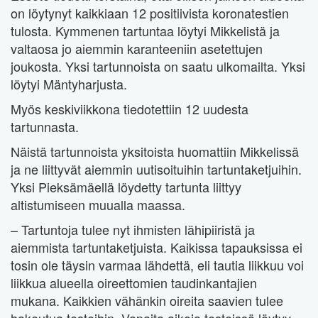
on löytynyt kaikkiaan 12 positiivista koronatestien
tulosta. Kymmenen tartuntaa löytyi Mikkelistä ja
valtaosa jo aiemmin karanteeniin asetettujen
joukosta. Yksi tartunnoista on saatu ulkomailta. Yksi
löytyi Mäntyharjusta.
Myös keskiviikkona tiedotettiin 12 uudesta
tartunnasta.
Näistä tartunnoista yksitoista huomattiin Mikkelissä
ja ne liittyvät aiemmin uutisoituihin tartuntaketjuihin.
Yksi Pieksämäellä löydetty tartunta liittyy
altistumiseen muualla maassa.
– Tartuntoja tulee nyt ihmisten lähipiiristä ja
aiemmista tartuntaketjuista. Kaikissa tapauksissa ei
tosin ole täysin varmaa lähdettä, eli tautia liikkuu voi
liikkua alueella oireettomien taudinkantajien
mukana. Kaikkien vähänkin oireita saavien tulee