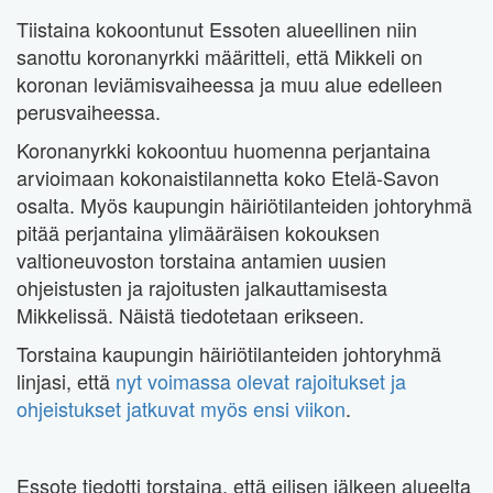
Tiistaina kokoontunut Essoten alueellinen niin
sanottu koronanyrkki määritteli, että Mikkeli on
koronan leviämisvaiheessa ja muu alue edelleen
perusvaiheessa.
Koronanyrkki kokoontuu huomenna perjantaina
arvioimaan kokonaistilannetta koko Etelä-Savon
osalta. Myös kaupungin häiriötilanteiden johtoryhmä
pitää perjantaina ylimääräisen kokouksen
valtioneuvoston torstaina antamien uusien
ohjeistusten ja rajoitusten jalkauttamisesta
Mikkelissä. Näistä tiedotetaan erikseen.
Torstaina kaupungin häiriötilanteiden johtoryhmä
linjasi, että
nyt voimassa olevat rajoitukset ja
ohjeistukset jatkuvat myös ensi viikon
.
Essote tiedotti torstaina, että eilisen jälkeen alueelta