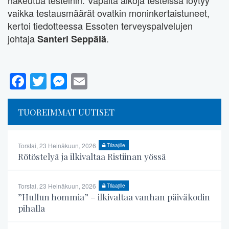
hakeutua testeihin. Vapaita aikoja testeissä löytyy
vaikka testausmäärät ovatkin moninkertaistuneet,
kertoi tiedotteessa Essoten terveyspalvelujen
johtaja
.
Santeri Seppälä
Facebook
Twitter
Messenger
Email
TUOREIMMAT UUTISET
Torstai, 23 Heinäkuun, 2026
Tilaajille
Rötöstelyä ja ilkivaltaa Ristiinan yössä
Torstai, 23 Heinäkuun, 2026
Tilaajille
”Hullun hommia” – ilkivaltaa vanhan päiväkodin
pihalla