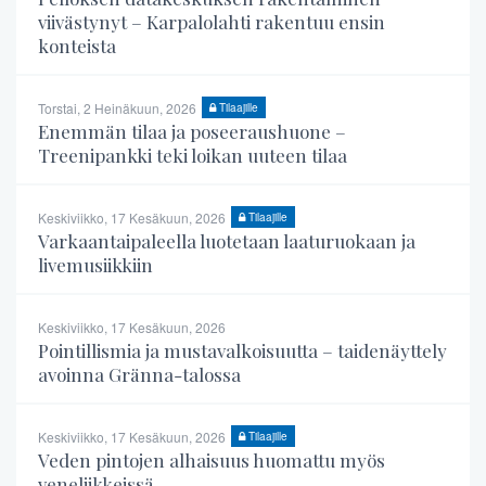
viivästynyt – Karpalolahti rakentuu ensin
konteista
Torstai, 2 Heinäkuun, 2026
Tilaajille
Enemmän tilaa ja poseeraushuone –
Treenipankki teki loikan uuteen tilaa
Keskiviikko, 17 Kesäkuun, 2026
Tilaajille
Varkaantaipaleella luotetaan laaturuokaan ja
livemusiikkiin
Keskiviikko, 17 Kesäkuun, 2026
Pointillismia ja mustavalkoisuutta – taidenäyttely
avoinna Gränna-talossa
Keskiviikko, 17 Kesäkuun, 2026
Tilaajille
Veden pintojen alhaisuus huomattu myös
veneliikkeissä