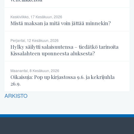
Keskiviikko, 17 Kesäkuun, 2026
Mistä maksan ja mitä voin jättää minnekin?
Perjantai, 12 Kesäkuun, 2026
Hylky säilytti salaisuutensa – tiedätkö tarinoita
Kissalahteen uponneesta aluksesta?
Maanantai, 8 Kesäkuun, 2026
Oikaisuja: Pop up kirjastossa 9.6. ja kekrijuhla
26.9.
ARKISTO