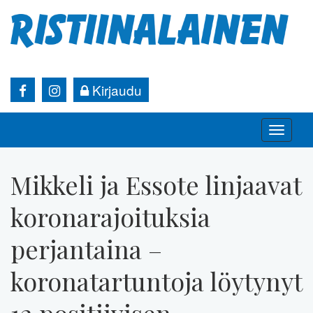
Kirjaudu
Toggle
naviga
Mikkeli ja Essote linjaavat
koronarajoituksia
perjantaina –
koronatartuntoja löytynyt
12 positiivisen