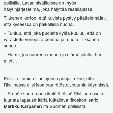
poliisille. Lavan sisätiloissa on myös
hälytinjärjestelmä, joka hälyttää reaaliajassa.
Tikkanen kertoo, että kuvista pystyy päättelemään,
että kyseessä on paikallisia nuoria.
– Tuntuu, että joka puolelta kylää kuuluu, että on
varastettu veneestä bensaa ja muuta, Tikkanen
sanoo.
– Harmi, jos nuorena menee jo elämä pilalle, hän
miettii.
Poliisi ei omien tilastojensa pohjalta koe, että
Ristiinassa olisi isompaa rötöstelybuumia käynnissä.
– En näe suurempaa ilmiötä tässä Ristiinan osalta,
tuumaa tapausmääriä tutkaileva rikoskomisario
Itä-Suomen poliisista.
Markku Kärpänen