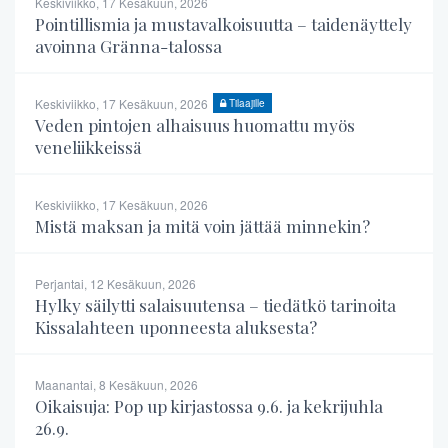
Keskiviikko, 17 Kesäkuun, 2026
Pointillismia ja mustavalkoisuutta – taidenäyttely
avoinna Gränna-talossa
Keskiviikko, 17 Kesäkuun, 2026
Tilaajille
Veden pintojen alhaisuus huomattu myös
veneliikkeissä
Keskiviikko, 17 Kesäkuun, 2026
Mistä maksan ja mitä voin jättää minnekin?
Perjantai, 12 Kesäkuun, 2026
Hylky säilytti salaisuutensa – tiedätkö tarinoita
Kissalahteen uponneesta aluksesta?
Maanantai, 8 Kesäkuun, 2026
Oikaisuja: Pop up kirjastossa 9.6. ja kekrijuhla
26.9.