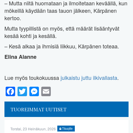
– Mutta niitä huomataan ja ilmoitetaan keväällä, kun
mökeillä käydään taas tauon jälkeen, Kärpänen
kertoo.
Mutta tyypillistä on myös, että määrät lisääntyvät
kesää kohti ja kesällä.
– Kesä alkaa ja ihmisiä liikkuu, Kärpänen toteaa.
Elina Alanne
Lue myös toukokuussa
julkaistu juttu ilkivallasta
.
Facebook
Twitter
Messenger
Email
TUOREIMMAT UUTISET
Torstai, 23 Heinäkuun, 2026
Tilaajille