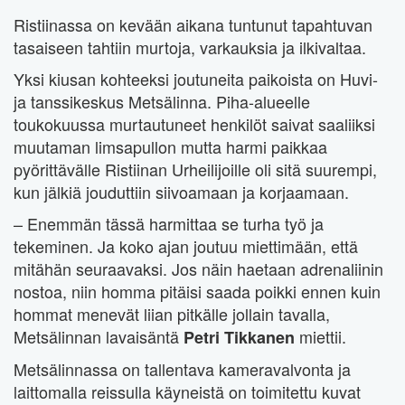
Ristiinassa on kevään aikana tuntunut tapahtuvan
tasaiseen tahtiin murtoja, varkauksia ja ilkivaltaa.
Yksi kiusan kohteeksi joutuneita paikoista on Huvi-
ja tanssikeskus Metsälinna. Piha-alueelle
toukokuussa murtautuneet henkilöt saivat saaliiksi
muutaman limsapullon mutta harmi paikkaa
pyörittävälle Ristiinan Urheilijoille oli sitä suurempi,
kun jälkiä jouduttiin siivoamaan ja korjaamaan.
– Enemmän tässä harmittaa se turha työ ja
tekeminen. Ja koko ajan joutuu miettimään, että
mitähän seuraavaksi. Jos näin haetaan adrenaliinin
nostoa, niin homma pitäisi saada poikki ennen kuin
hommat menevät liian pitkälle jollain tavalla,
Metsälinnan lavaisäntä
miettii.
Petri Tikkanen
Metsälinnassa on tallentava kameravalvonta ja
laittomalla reissulla käyneistä on toimitettu kuvat