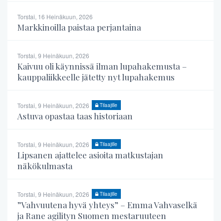
Torstai, 16 Heinäkuun, 2026
Markkinoilla paistaa perjantaina
Torstai, 9 Heinäkuun, 2026
Kaivuu oli käynnissä ilman lupahakemusta –
kauppaliikkeelle jätetty nyt lupahakemus
Torstai, 9 Heinäkuun, 2026
Tilaajille
Astuva opastaa taas historiaan
Torstai, 9 Heinäkuun, 2026
Tilaajille
Lipsanen ajattelee asioita matkustajan
näkökulmasta
Torstai, 9 Heinäkuun, 2026
Tilaajille
”Vahvuutena hyvä yhteys” – Emma Vahvaselkä
ja Rane agilityn Suomen mestaruuteen