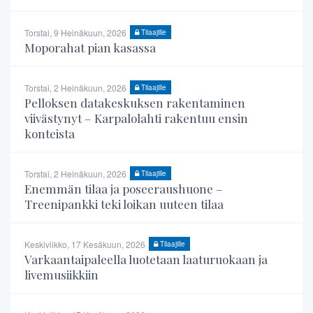
Torstai, 9 Heinäkuun, 2026
Tilaajille
Moporahat pian kasassa
Torstai, 2 Heinäkuun, 2026
Tilaajille
Pelloksen datakeskuksen rakentaminen
viivästynyt – Karpalolahti rakentuu ensin
konteista
Torstai, 2 Heinäkuun, 2026
Tilaajille
Enemmän tilaa ja poseeraushuone –
Treenipankki teki loikan uuteen tilaa
Keskiviikko, 17 Kesäkuun, 2026
Tilaajille
Varkaantaipaleella luotetaan laaturuokaan ja
livemusiikkiin