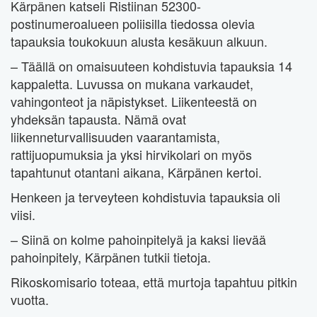
Kärpänen katseli Ristiinan 52300-
postinumeroalueen poliisilla tiedossa olevia
tapauksia toukokuun alusta kesäkuun alkuun.
– Täällä on omaisuuteen kohdistuvia tapauksia 14
kappaletta. Luvussa on mukana varkaudet,
vahingonteot ja näpistykset. Liikenteestä on
yhdeksän tapausta. Nämä ovat
liikenneturvallisuuden vaarantamista,
rattijuopumuksia ja yksi hirvikolari on myös
tapahtunut otantani aikana, Kärpänen kertoi.
Henkeen ja terveyteen kohdistuvia tapauksia oli
viisi.
– Siinä on kolme pahoinpitelyä ja kaksi lievää
pahoinpitely, Kärpänen tutkii tietoja.
Rikoskomisario toteaa, että murtoja tapahtuu pitkin
vuotta.