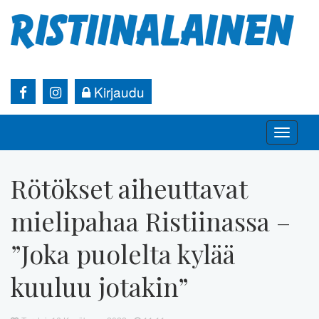
Kirjaudu
Toggle
naviga
Rötökset aiheuttavat
mielipahaa Ristiinassa –
”Joka puolelta kylää
kuuluu jotakin”