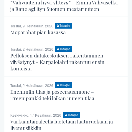
”Vahvuutena hyvä yhteys” – Emma Vahvaselkä
ja Rane agilityn Suomen mestaruuteen
Torstai, 9 Heinäkuun, 2026
Tilaajille
Moporahat pian kasassa
Torstai, 2 Heinäkuun, 2026
Tilaajille
Pelloksen datakeskuksen rakentaminen
viivästynyt – Karpalolahti rakentuu ensin
konteista
Torstai, 2 Heinäkuun, 2026
Tilaajille
Enemmän tilaa ja poseeraushuone –
Treenipankki teki loikan uuteen tilaa
Keskiviikko, 17 Kesäkuun, 2026
Tilaajille
Varkaantaipaleella luotetaan laaturuokaan ja
livemusiikkiin