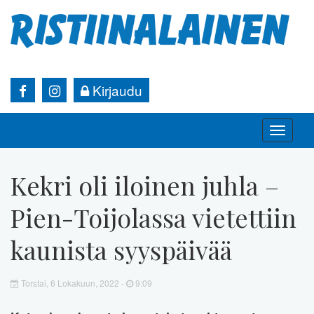
Kirjaudu
Toggle
naviga
Kekri oli iloinen juhla –
Pien-Toijolassa vietettiin
kaunista syyspäivää
Torstai, 6 Lokakuun, 2022 -
9:09