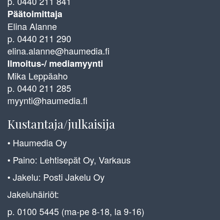
p. 0440 211 841
Päätoimittaja
Elina Alanne
p. 0440 211 290
elina.alanne@haumedia.fi
Ilmoitus-/ mediamyynti
Mika Leppäaho
p. 0440 211 285
myynti@haumedia.fi
Kustantaja/julkaisija
• Haumedia Oy
• Paino: Lehtisepät Oy, Varkaus
• Jakelu: Posti Jakelu Oy
Jakeluhäiriöt:
p. 0100 5445 (ma-pe 8-18, la 9-16)