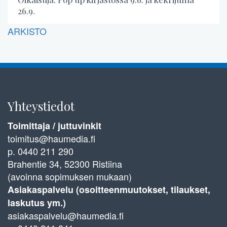
26.9.
ARKISTO
Yhteystiedot
Toimittaja / juttuvinkit
toimitus@haumedia.fi
p. 0440 211 290
Brahentie 34, 52300 Ristiina
(avoinna sopimuksen mukaan)
Asiakaspalvelu (osoitteenmuutokset, tilaukset,
laskutus ym.)
asiakaspalvelu@haumedia.fi