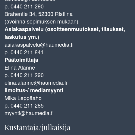
p. 0440 211 290
Brahentie 34, 52300 Ristiina
(avoinna sopimuksen mukaan)
Asiakaspalvelu (osoitteenmuutokset, tilaukset,
laskutus ym.)
asiakaspalvelu@haumedia.fi
p. 0440 211 841
Päätoimittaja
Elina Alanne
p. 0440 211 290
elina.alanne@haumedia.fi
Ilmoitus-/ mediamyynti
Mika Leppäaho
p. 0440 211 285
myynti@haumedia.fi
Kustantaja/julkaisija