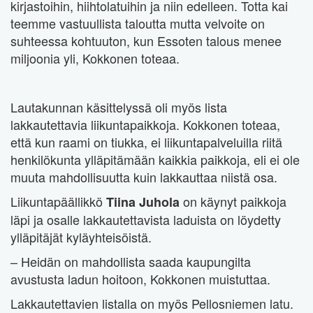
kirjastoihin, hiihtolatuihin ja niin edelleen. Totta kai
teemme vastuullista taloutta mutta velvoite on
suhteessa kohtuuton, kun Essoten talous menee
miljoonia yli, Kokkonen toteaa.
Lautakunnan käsittelyssä oli myös lista
lakkautettavia liikuntapaikkoja. Kokkonen toteaa,
että kun raami on tiukka, ei liikuntapalveluilla riitä
henkilökunta ylläpitämään kaikkia paikkoja, eli ei ole
muuta mahdollisuutta kuin lakkauttaa niistä osa.
Liikuntapäällikkö
on käynyt paikkoja
Tiina Juhola
läpi ja osalle lakkautettavista laduista on löydetty
ylläpitäjät kyläyhteisöistä.
– Heidän on mahdollista saada kaupungilta
avustusta ladun hoitoon, Kokkonen muistuttaa.
Lakkautettavien listalla on myös Pellosniemen latu.