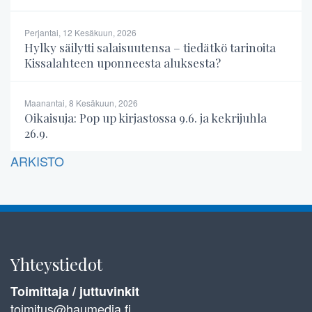
Perjantai, 12 Kesäkuun, 2026
Hylky säilytti salaisuutensa – tiedätkö tarinoita
Kissalahteen uponneesta aluksesta?
Maanantai, 8 Kesäkuun, 2026
Oikaisuja: Pop up kirjastossa 9.6. ja kekrijuhla
26.9.
ARKISTO
Yhteystiedot
Toimittaja / juttuvinkit
toimitus@haumedia.fi