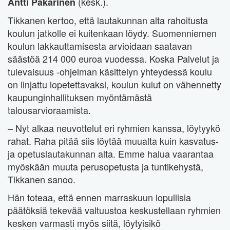
(kesk.).
Antti Pakarinen
Tikkanen kertoo, että lautakunnan alta rahoitusta
koulun jatkolle ei kuitenkaan löydy. Suomenniemen
koulun lakkauttamisesta arvioidaan saatavan
säästöä 214 000 euroa vuodessa. Koska Palvelut ja
tulevaisuus -ohjelman käsittelyn yhteydessä koulu
on linjattu lopetettavaksi, koulun kulut on vähennetty
kaupunginhallituksen myöntämästä
talousarvioraamista.
– Nyt alkaa neuvottelut eri ryhmien kanssa, löytyykö
rahat. Raha pitää siis löytää muualta kuin kasvatus-
ja opetuslautakunnan alta. Emme halua vaarantaa
myöskään muuta perusopetusta ja tuntikehystä,
Tikkanen sanoo.
Hän toteaa, että ennen marraskuun lopullisia
päätöksiä tekevää valtuustoa keskustellaan ryhmien
kesken varmasti myös siitä, löytyisikö