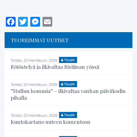
Facebook
Twitter
Messenger
Email
TUOREIMMAT UUTISET
Torstai, 23 Heinäkuun, 2026
Tilaajille
Rötöstelyä ja ilkivaltaa Ristiinan yössä
Torstai, 23 Heinäkuun, 2026
Tilaajille
”Hullun hommia” – ilkivaltaa vanhan päiväkodin
pihalla
Torstai, 23 Heinäkuun, 2026
Tilaajille
Kuntokartano uuteen komentoon