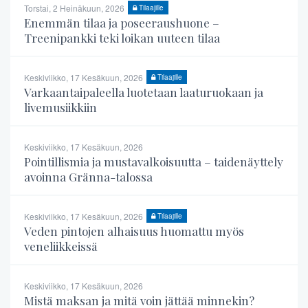
Torstai, 2 Heinäkuun, 2026
Tilaajille
Enemmän tilaa ja poseeraushuone –
Treenipankki teki loikan uuteen tilaa
Keskiviikko, 17 Kesäkuun, 2026
Tilaajille
Varkaantaipaleella luotetaan laaturuokaan ja
livemusiikkiin
Keskiviikko, 17 Kesäkuun, 2026
Pointillismia ja mustavalkoisuutta – taidenäyttely
avoinna Gränna-talossa
Keskiviikko, 17 Kesäkuun, 2026
Tilaajille
Veden pintojen alhaisuus huomattu myös
veneliikkeissä
Keskiviikko, 17 Kesäkuun, 2026
Mistä maksan ja mitä voin jättää minnekin?