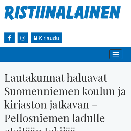
Kirjaudu
Toggle
naviga
Lautakunnat haluavat
Suomenniemen koulun ja
kirjaston jatkavan –
Pellosniemen ladulle
etsitään tekijää