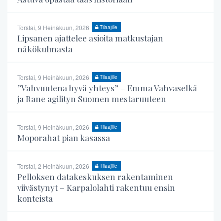
Torstai, 9 Heinäkuun, 2026
Tilaajille
Lipsanen ajattelee asioita matkustajan
näkökulmasta
Torstai, 9 Heinäkuun, 2026
Tilaajille
”Vahvuutena hyvä yhteys” – Emma Vahvaselkä
ja Rane agilityn Suomen mestaruuteen
Torstai, 9 Heinäkuun, 2026
Tilaajille
Moporahat pian kasassa
Torstai, 2 Heinäkuun, 2026
Tilaajille
Pelloksen datakeskuksen rakentaminen
viivästynyt – Karpalolahti rakentuu ensin
konteista