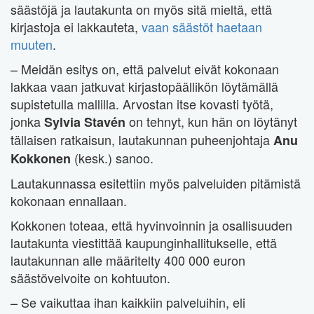
säästöjä ja lautakunta on myös sitä mieltä, että
kirjastoja ei lakkauteta,
vaan säästöt haetaan
muuten
.
– Meidän esitys on, että palvelut eivät kokonaan
lakkaa vaan jatkuvat kirjastopäällikön löytämällä
supistetulla mallilla. Arvostan itse kovasti työtä,
jonka
on tehnyt, kun hän on löytänyt
Sylvia Stavén
tällaisen ratkaisun, lautakunnan puheenjohtaja
Anu
(kesk.) sanoo.
Kokkonen
Lautakunnassa esitettiin myös palveluiden pitämistä
kokonaan ennallaan.
Kokkonen toteaa, että hyvinvoinnin ja osallisuuden
lautakunta viestittää kaupunginhallitukselle, että
lautakunnan alle määritelty 400 000 euron
säästövelvoite on kohtuuton.
– Se vaikuttaa ihan kaikkiin palveluihin, eli