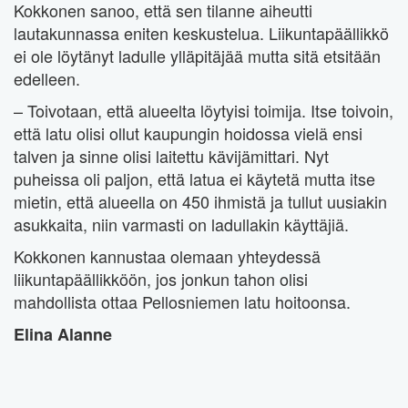
Kokkonen sanoo, että sen tilanne aiheutti
lautakunnassa eniten keskustelua. Liikuntapäällikkö
ei ole löytänyt ladulle ylläpitäjää mutta sitä etsitään
edelleen.
– Toivotaan, että alueelta löytyisi toimija. Itse toivoin,
että latu olisi ollut kaupungin hoidossa vielä ensi
talven ja sinne olisi laitettu kävijämittari. Nyt
puheissa oli paljon, että latua ei käytetä mutta itse
mietin, että alueella on 450 ihmistä ja tullut uusiakin
asukkaita, niin varmasti on ladullakin käyttäjiä.
Kokkonen kannustaa olemaan yhteydessä
liikuntapäällikköön, jos jonkun tahon olisi
mahdollista ottaa Pellosniemen latu hoitoonsa.
Elina Alanne