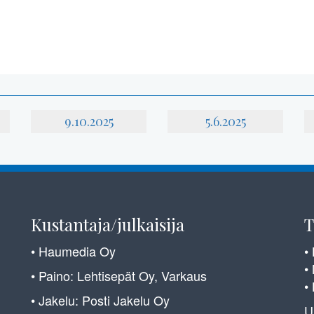
9.10.2025
5.6.2025
Kustantaja/julkaisija
T
• Haumedia Oy
•
•
• Paino: Lehtisepät Oy, Varkaus
•
• Jakelu: Posti Jakelu Oy
U