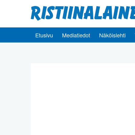
Etusivu
Mediatiedot
Näköislehti