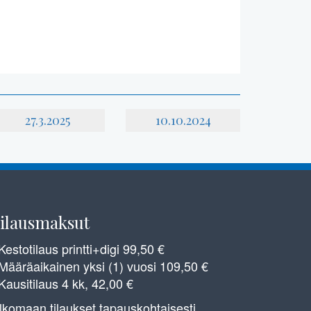
27.3.2025
10.10.2024
ilausmaksut
 Kestotilaus printti+digi 99,50 €
 Määräaikainen yksi (1) vuosi 109,50 €
 Kausitilaus 4 kk, 42,00 €
lkomaan tilaukset tapauskohtaisesti.