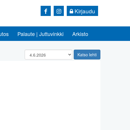
Kirjaudu
utos
Palaute | Juttuvinkki
Arkisto