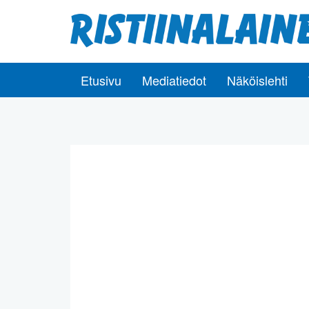
Etusivu
Mediatiedot
Näköislehti