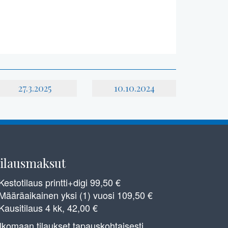
27.3.2025
10.10.2024
ilausmaksut
 Kestotilaus printti+digi 99,50 €
 Määräaikainen yksi (1) vuosi 109,50 €
 Kausitilaus 4 kk, 42,00 €
lkomaan tilaukset tapauskohtaisesti.