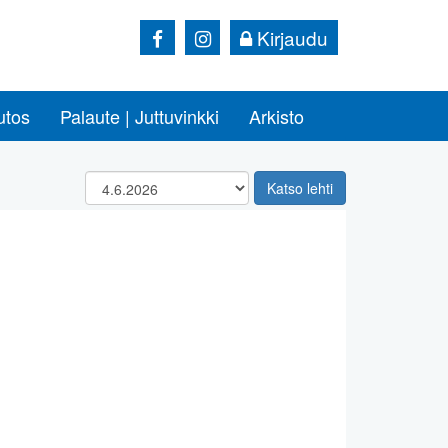
Kirjaudu
utos
Palaute | Juttuvinkki
Arkisto