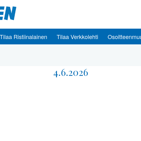
Tilaa Ristiinalainen
Tilaa Verkkolehti
Osoitteenmu
4.6.2026