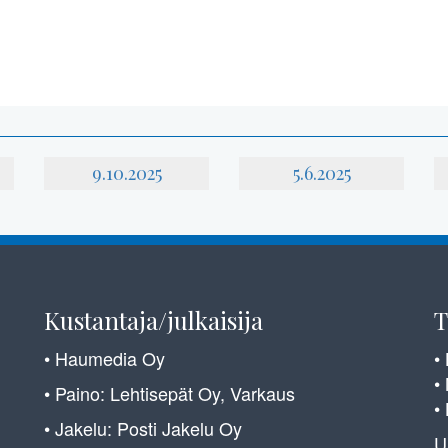
9.10.2025
5.6.2025
Kustantaja/julkaisija
T
• Haumedia Oy
•
•
• Paino: Lehtisepät Oy, Varkaus
•
• Jakelu: Posti Jakelu Oy
U