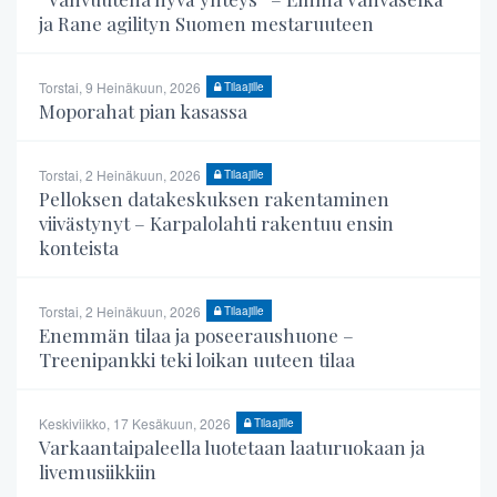
ja Rane agilityn Suomen mestaruuteen
Torstai, 9 Heinäkuun, 2026
Tilaajille
Moporahat pian kasassa
Torstai, 2 Heinäkuun, 2026
Tilaajille
Pelloksen datakeskuksen rakentaminen
viivästynyt – Karpalolahti rakentuu ensin
konteista
Torstai, 2 Heinäkuun, 2026
Tilaajille
Enemmän tilaa ja poseeraushuone –
Treenipankki teki loikan uuteen tilaa
Keskiviikko, 17 Kesäkuun, 2026
Tilaajille
Varkaantaipaleella luotetaan laaturuokaan ja
livemusiikkiin