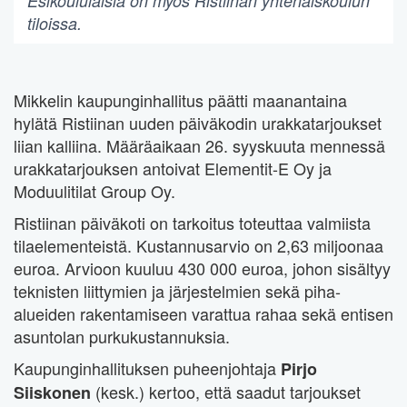
Esikoululaisia on myös Ristiinan yhtenäiskoulun
tiloissa.
Mikkelin kaupunginhallitus päätti maanantaina
hylätä Ristiinan uuden päiväkodin urakkatarjoukset
liian kalliina. Määräaikaan 26. syyskuuta mennessä
urakkatarjouksen antoivat Elementit-E Oy ja
Moduulitilat Group Oy.
Ristiinan päiväkoti on tarkoitus toteuttaa valmiista
tilaelementeistä. Kustannusarvio on 2,63 miljoonaa
euroa. Arvioon kuuluu 430 000 euroa, johon sisältyy
teknisten liittymien ja järjestelmien sekä piha-
alueiden rakentamiseen varattua rahaa sekä entisen
asuntolan purkukustannuksia.
Kaupunginhallituksen puheenjohtaja
Pirjo
(kesk.) kertoo, että saadut tarjoukset
Siiskonen