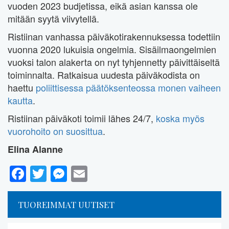
vuoden 2023 budjetissa, eikä asian kanssa ole
mitään syytä viivytellä.
Ristiinan vanhassa päiväkotirakennuksessa todettiin
vuonna 2020 lukuisia ongelmia. Sisäilmaongelmien
vuoksi talon alakerta on nyt tyhjennetty päivittäiseltä
toiminnalta. Ratkaisua uudesta päiväkodista on
haettu
poliittisessa päätöksenteossa monen vaiheen
kautta
.
Ristiinan päiväkoti toimii lähes 24/7,
koska myös
vuorohoito on suosittua
.
Elina Alanne
Facebook
Twitter
Messenger
Email
TUOREIMMAT UUTISET