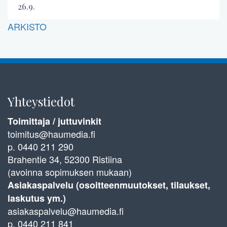
26.9.
ARKISTO
Yhteystiedot
Toimittaja / juttuvinkit
toimitus@haumedia.fi
p. 0440 211 290
Brahentie 34, 52300 Ristiina
(avoinna sopimuksen mukaan)
Asiakaspalvelu (osoitteenmuutokset, tilaukset,
laskutus ym.)
asiakaspalvelu@haumedia.fi
p. 0440 211 841