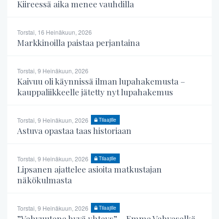
Kiireessä aika menee vauhdilla
Torstai, 16 Heinäkuun, 2026
Markkinoilla paistaa perjantaina
Torstai, 9 Heinäkuun, 2026
Kaivuu oli käynnissä ilman lupahakemusta –
kauppaliikkeelle jätetty nyt lupahakemus
Torstai, 9 Heinäkuun, 2026
Tilaajille
Astuva opastaa taas historiaan
Torstai, 9 Heinäkuun, 2026
Tilaajille
Lipsanen ajattelee asioita matkustajan
näkökulmasta
Torstai, 9 Heinäkuun, 2026
Tilaajille
”Vahvuutena hyvä yhteys” – Emma Vahvaselkä