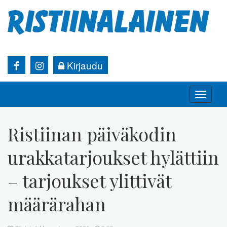
Kirjaudu
Toggle
naviga
Ristiinan päiväkodin
urakkatarjoukset hylättiin
– tarjoukset ylittivät
määrärahan