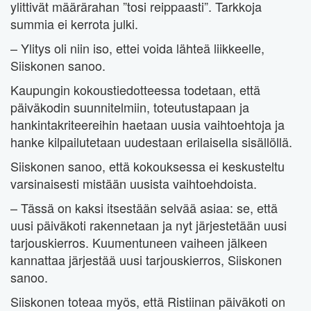
ylittivät määrärahan ”tosi reippaasti”. Tarkkoja
summia ei kerrota julki.
– Ylitys oli niin iso, ettei voida lähteä liikkeelle,
Siiskonen sanoo.
Kaupungin kokoustiedotteessa todetaan, että
päiväkodin suunnitelmiin, toteutustapaan ja
hankintakriteereihin haetaan uusia vaihtoehtoja ja
hanke kilpailutetaan uudestaan erilaisella sisällöllä.
Siiskonen sanoo, että kokouksessa ei keskusteltu
varsinaisesti mistään uusista vaihtoehdoista.
– Tässä on kaksi itsestään selvää asiaa: se, että
uusi päiväkoti rakennetaan ja nyt järjestetään uusi
tarjouskierros. Kuumentuneen vaiheen jälkeen
kannattaa järjestää uusi tarjouskierros, Siiskonen
sanoo.
Siiskonen toteaa myös, että Ristiinan päiväkoti on