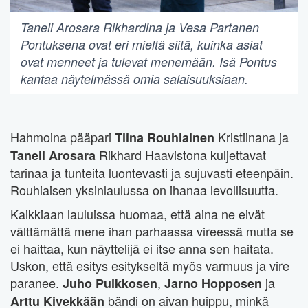
Taneli Arosara Rikhardina ja Vesa Partanen
Pontuksena ovat eri mieltä siitä, kuinka asiat
ovat menneet ja tulevat menemään. Isä Pontus
kantaa näytelmässä omia salaisuuksiaan.
Hahmoina pääpari
Kristiinana ja
Tiina Rouhiainen
Rikhard Haavistona kuljettavat
Taneli Arosara
tarinaa ja tunteita luontevasti ja sujuvasti eteenpäin.
Rouhiaisen yksinlaulussa on ihanaa levollisuutta.
Kaikkiaan lauluissa huomaa, että aina ne eivät
välttämättä mene ihan parhaassa vireessä mutta se
ei haittaa, kun näyttelijä ei itse anna sen haitata.
Uskon, että esitys esitykseltä myös varmuus ja vire
paranee.
,
ja
Juho Puikkosen
Jarno Hopposen
bändi on aivan huippu, minkä
Arttu Kivekkään