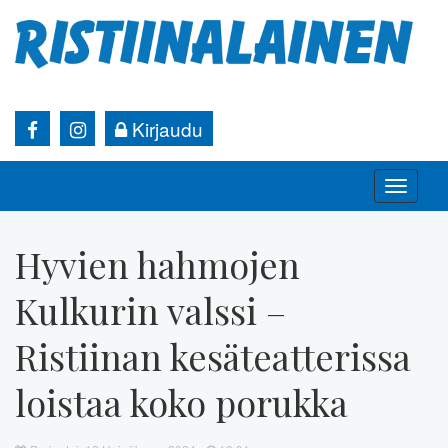
Kirjaudu
Toggle
naviga
Hyvien hahmojen
Kulkurin valssi –
Ristiinan kesäteatterissa
loistaa koko porukka