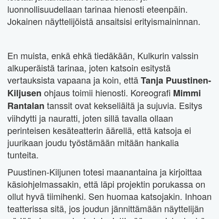
luonnollisuudellaan tarinaa hienosti eteenpäin.
Jokainen näyttelijöistä ansaitsisi erityismaininnan.
En muista, enkä ehkä tiedäkään, Kulkurin valssin
alkuperäistä tarinaa, joten katsoin esitystä
vertauksista vapaana ja koin, että
Tanja Puustinen-
ohjaus toimii hienosti. Koreografi
Kiljusen
Mimmi
tanssit ovat kekseliäitä ja sujuvia. Esitys
Rantalan
viihdytti ja nauratti, joten sillä tavalla ollaan
perinteisen kesäteatterin äärellä, että katsoja ei
juurikaan joudu työstämään mitään hankalia
tunteita.
Puustinen-Kiljunen totesi maanantaina ja kirjoittaa
käsiohjelmassakin, että läpi projektin porukassa on
ollut hyvä tiimihenki. Sen huomaa katsojakin. Inhoan
teatterissa sitä, jos joudun jännittämään näyttelijän