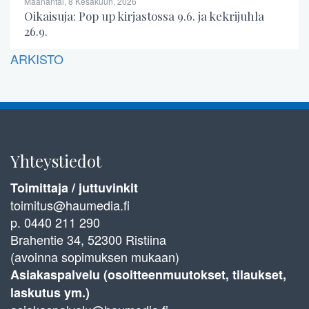
Maanantai, 8 Kesäkuun, 2026
Oikaisuja: Pop up kirjastossa 9.6. ja kekrijuhla
26.9.
ARKISTO
Yhteystiedot
Toimittaja / juttuvinkit
toimitus@haumedia.fi
p. 0440 211 290
Brahentie 34, 52300 Ristiina
(avoinna sopimuksen mukaan)
Asiakaspalvelu (osoitteenmuutokset, tilaukset,
laskutus ym.)