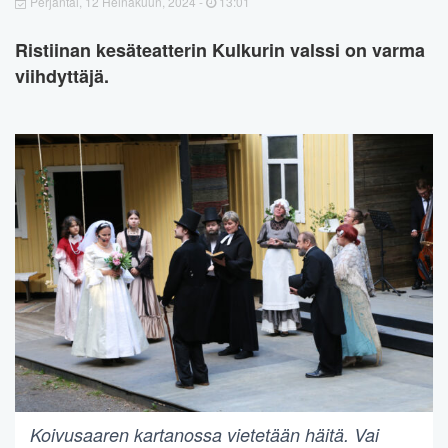
Perjantai, 12 Heinäkuun, 2024 -
13:01
Ristiinan kesäteatterin Kulkurin valssi on varma
viihdyttäjä.
Koivusaaren kartanossa vietetään häitä. Vai