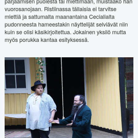
pärjäämisen puolesta tai miettimään, muistaako hän
vuorosanojaan. Ristiinassa tällaisia ei tarvitse
miettiä ja sattumalta maanantaina Cecialialta
pudonneesta hameestakin näyttelijät selviävät niin
kuin se olisi käsikirjoitettua. Jokainen yksilö mutta
myös porukka kantaa esityksessä.