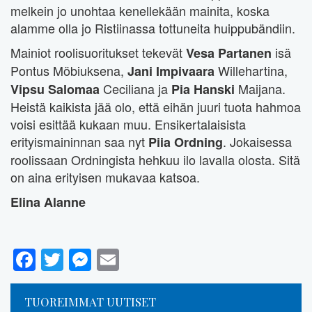
melkein jo unohtaa kenellekään mainita, koska
alamme olla jo Ristiinassa tottuneita huippubändiin.
Mainiot roolisuoritukset tekevät
isä
Vesa Partanen
Pontus Möbiuksena,
Willehartina,
Jani Impivaara
Ceciliana ja
Maijana.
Vipsu Salomaa
Pia Hanski
Heistä kaikista jää olo, että eihän juuri tuota hahmoa
voisi esittää kukaan muu. Ensikertalaisista
erityismaininnan saa nyt
. Jokaisessa
Piia Ordning
roolissaan Ordningista hehkuu ilo lavalla olosta. Sitä
on aina erityisen mukavaa katsoa.
Elina Alanne
Facebook
Twitter
Messenger
Email
TUOREIMMAT UUTISET