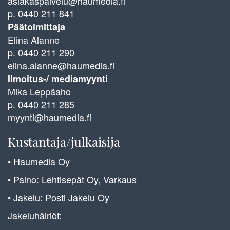
asiakaspalvelu@haumedia.fi
p. 0440 211 841
Päätoimittaja
Elina Alanne
p. 0440 211 290
elina.alanne@haumedia.fi
Ilmoitus-/ mediamyynti
Mika Leppäaho
p. 0440 211 285
myynti@haumedia.fi
Kustantaja/julkaisija
• Haumedia Oy
• Paino: Lehtisepät Oy, Varkaus
• Jakelu: Posti Jakelu Oy
Jakeluhäiriöt: