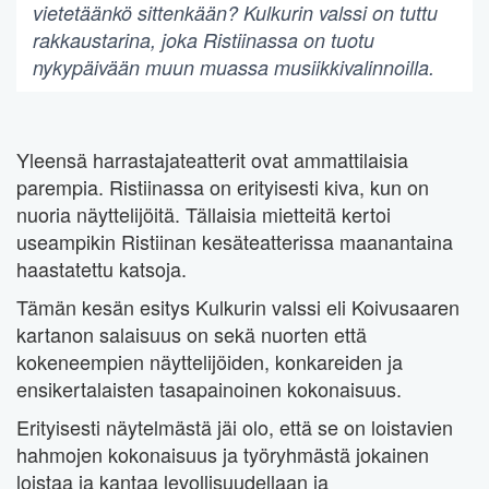
vietetäänkö sittenkään? Kulkurin valssi on tuttu
rakkaustarina, joka Ristiinassa on tuotu
nykypäivään muun muassa musiikkivalinnoilla.
Yleensä harrastajateatterit ovat ammattilaisia
parempia. Ristiinassa on erityisesti kiva, kun on
nuoria näyttelijöitä. Tällaisia mietteitä kertoi
useampikin Ristiinan kesäteatterissa maanantaina
haastatettu katsoja.
Tämän kesän esitys Kulkurin valssi eli Koivusaaren
kartanon salaisuus on sekä nuorten että
kokeneempien näyttelijöiden, konkareiden ja
ensikertalaisten tasapainoinen kokonaisuus.
Erityisesti näytelmästä jäi olo, että se on loistavien
hahmojen kokonaisuus ja työryhmästä jokainen
loistaa ja kantaa levollisuudellaan ja