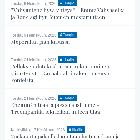
Torstai, 9 Heinäkuun, 2026
Tilaajille
”Vahvuutena hyvä yhteys” – Emma Vahvaselkä
ja Rane agilityn Suomen mestaruuteen
Torstai, 9 Heinäkuun, 2026
Tilaajille
Moporahat pian kasassa
Torstai, 2 Heinäkuun, 2026
Tilaajille
Pelloksen datakeskuksen rakentaminen
viivästynyt – Karpalolahti rakentuu ensin
konteista
Torstai, 2 Heinäkuun, 2026
Tilaajille
Enemmän tilaa ja poseeraushuone –
Treenipankki teki loikan uuteen tilaa
Keskiviikko, 17 Kesäkuun, 2026
Tilaajille
Varkaantaipaleella luotetaan laaturuokaan ja