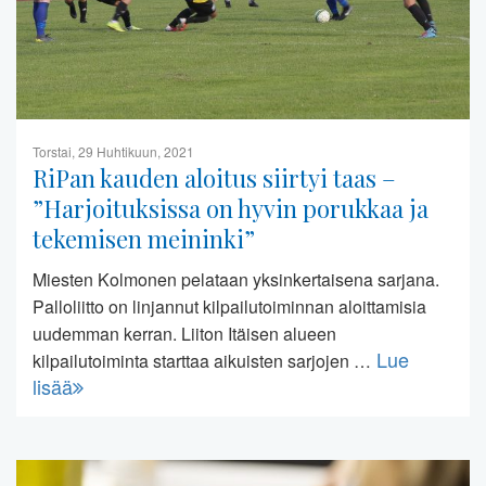
Torstai, 29 Huhtikuun, 2021
RiPan kauden aloitus siirtyi taas –
”Harjoituksissa on hyvin porukkaa ja
tekemisen meininki”
Miesten Kolmonen pelataan yksinkertaisena sarjana.
Palloliitto on linjannut kilpailutoiminnan aloittamisia
uudemman kerran. Liiton Itäisen alueen
Lue
kilpailutoiminta starttaa aikuisten sarjojen …
lisää