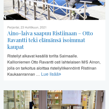
Perjantai, 23 Huhtikuun, 2021
Aino-laiva saapuu Ristiinaan – Otto
Ravantti teki elämänsä isoimmat
kaupat
Risteilyt alkavat kesällä torilta Saimaalle.
Kallioniemen Otto Ravantti osti lahtelaisen M/S Ainon,
jolla on tarkoitus aloittaa risteilyliikennöinti Ristiinan
Lue lisää
Kaukaanrannan …