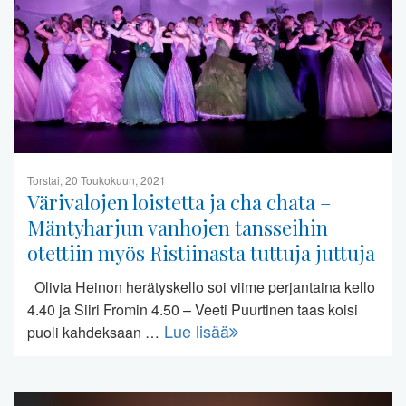
Torstai, 20 Toukokuun, 2021
Värivalojen loistetta ja cha chata –
Mäntyharjun vanhojen tansseihin
otettiin myös Ristiinasta tuttuja juttuja
Olivia Heinon herätyskello soi viime perjantaina kello
4.40 ja Siiri Fromin 4.50 – Veeti Puurtinen taas koisi
Lue lisää
puoli kahdeksaan …