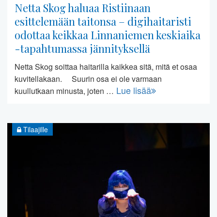
Netta Skog haluaa Ristiinaan
esittelemään taitonsa – digihaitaristi
odottaa keikkaa Linnaniemen keskiaika
-tapahtumassa jännityksellä
Netta Skog soittaa haitarilla kaikkea sitä, mitä et osaa
kuvitellakaan. Suurin osa ei ole varmaan
Lue lisää
kuullutkaan minusta, joten …
Tilaajille