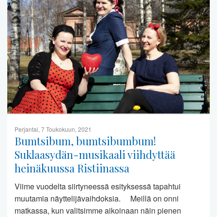
Perjantai, 7 Toukokuun, 2021
Bumtsibum, bumtsibumbum!
Suklaasydän-musikaali viihdyttää
heinäkuussa Ristiinassa
Viime vuodelta siirtyneessä esityksessä tapahtui
muutamia näyttelijävaihdoksia. Meillä on onni
matkassa, kun valitsimme aikoinaan näin pienen