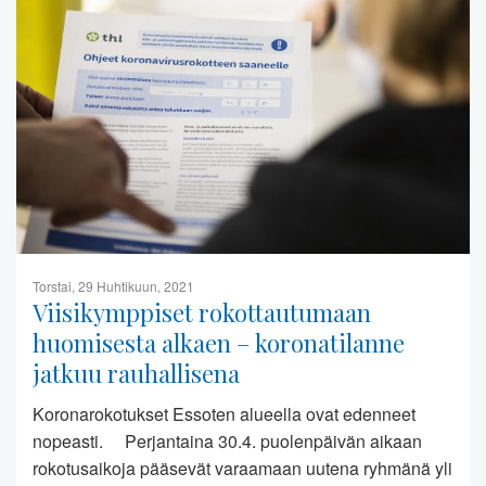
Torstai, 29 Huhtikuun, 2021
Viisikymppiset rokottautumaan
huomisesta alkaen – koronatilanne
jatkuu rauhallisena
Koronarokotukset Essoten alueella ovat edenneet
nopeasti. Perjantaina 30.4. puolenpäivän aikaan
rokotusaikoja pääsevät varaamaan uutena ryhmänä yli