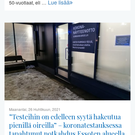
Lue lisää
50-vuotiaat, eli …
Maanantai, 26 Huhtikuun, 2021
”Testeihin on edelleen syytä hakeutua
pienillä oireilla” – koronatestauksessa
tapahtunut notkahdus Essoten alueella