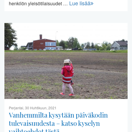
Lue lisää
henkilön yleisötilaisuudet …
Perjantai, 30 Huhtikuun, 2021
Vanhemmilta kysytään päiväkodin
tulevaisuudesta – katso kyselyn
vaihtoehdot tästä