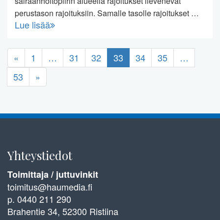
sairaanhoitopiirin alueella rajoitukset lievenevät
perustason rajoituksiin. Samalle tasolle rajoitukset …
Lue lisää
«
1
…
31
32
33
34
35
…
53
»
Yhteystiedot
Toimittaja / juttuvinkit
toimitus@haumedia.fi
p. 0440 211 290
Brahentie 34, 52300 Ristiina