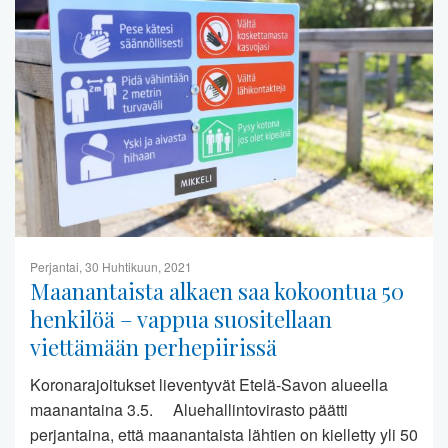
Perjantai, 30 Huhtikuun, 2021
Maanantaista alkaen saa kokoontua 50
henkilöä – vappua suositellaan
viettämään perhepiirissä
Koronarajoitukset lieventyvät Etelä-Savon alueella
maanantaina 3.5. Aluehallintovirasto päätti
perjantaina, että maanantaista lähtien on kielletty yli 50