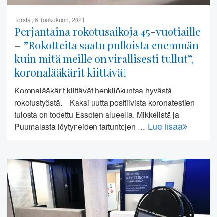
Torstai, 6 Toukokuun, 2021
Perjantaina rokotusaikoja 45-vuotiaille
– ”Rokotteita saatu pulloista enemmän
kuin mitä meille on virallisesti tullut”,
koronalääkärit kiittävät
Koronalääkärit kiittävät henkilökuntaa hyvästä
rokotustyöstä. Kaksi uutta positiivista koronatestien
tulosta on todettu Essoten alueella. Mikkelistä ja
Lue lisää
Puumalasta löytyneiden tartuntojen …