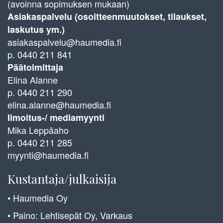
(avoinna sopimuksen mukaan)
Asiakaspalvelu (osoitteenmuutokset, tilaukset,
laskutus ym.)
asiakaspalvelu@haumedia.fi
p. 0440 211 841
Päätoimittaja
Elina Alanne
p. 0440 211 290
elina.alanne@haumedia.fi
Ilmoitus-/ mediamyynti
Mika Leppäaho
p. 0440 211 285
myynti@haumedia.fi
Kustantaja/julkaisija
• Haumedia Oy
• Paino: Lehtisepät Oy, Varkaus