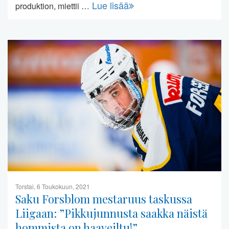
Lue lisää
produktion, miettii …
Torstai, 6 Toukokuun, 2021
Saku Forsblom mestaruus taskussa
Liigaan: ”Pikkujunnusta saakka näistä
hommista on haaveiltu!”