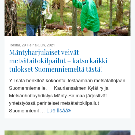
Torstai, 29 Heinäkuun, 2021
Mäntyharjulaiset veivät
metsätaitokilpailut – katso kaikki
tulokset Suomenniemeltä tästä!
Yli sata henkilöä kokoontui testaamaan metsätaitojaan
Suomenniemelle. Kauriansalmen Kylät ry ja
Metsänhoitoyhdistys Mänty-Saimaa järjestivät
yhteistyössä perinteiset metsätaitokilpailut
Lue lisää
Suomenniemi …