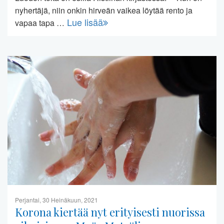
nyhertäjä, niin onkin hirveän vaikea löytää rento ja
Lue lisää
vapaa tapa …
Perjantai, 30 Heinäkuun, 2021
Korona kiertää nyt erityisesti nuorissa