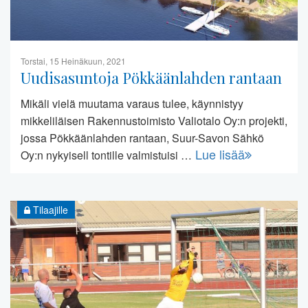
Torstai, 15 Heinäkuun, 2021
Uudisasuntoja Pökkäänlahden rantaan
Mikäli vielä muutama varaus tulee, käynnistyy
mikkeliläisen Rakennustoimisto Valiotalo Oy:n projekti,
jossa Pökkäänlahden rantaan, Suur-Savon Sähkö
Lue lisää
Oy:n nykyisell tontille valmistuisi …
Tilaajille