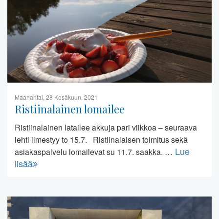
Maanantai, 28 Kesäkuun, 2021
Ristiinalainen lomailee
Ristiinalainen latailee akkuja pari viikkoa – seuraava
lehti ilmestyy to 15.7. Ristiinalaisen toimitus sekä
Lue
asiakaspalvelu lomailevat su 11.7. saakka. …
lisää