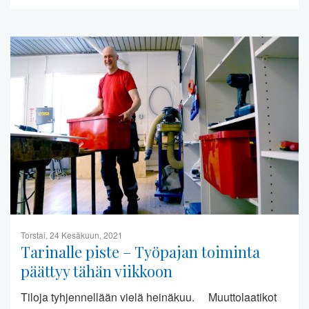
Torstai, 24 Kesäkuun, 2021
Tarinalle piste – Työpajan toiminta
päättyy tähän viikkoon
Tiloja tyhjennellään vielä heinäkuu. Muuttolaatikot