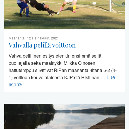
Maanantai, 12 Heinäkuun, 2021
Vahvalla pelillä voittoon
Vahva pelillinen esitys etenkin ensimmäisellä
puoliajalla sekä maalitykki Miikka Oinosen
hattutemppu siivittivät RiPan maanantai-iltana 5-2 (4-
Lue
1) voittoon kouvolalaisesta KJP:stä Ristiinan …
lisää