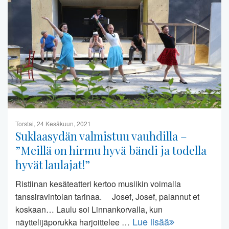
Torstai, 24 Kesäkuun, 2021
Suklaasydän valmistuu vauhdilla –
”Meillä on hirmu hyvä bändi ja todella
hyvät laulajat!”
Ristiinan kesäteatteri kertoo musiikin voimalla
tanssiravintolan tarinaa. Josef, Josef, palannut et
koskaan… Laulu soi Linnankorvalla, kun
Lue lisää
näyttelijäporukka harjoittelee …