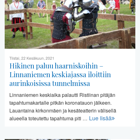
Tiistai, 22 Kesäkuun, 2021
Hikinen paluu haarniskoihin –
Linnaniemen keskiajassa iloittiin
aurinkoisissa tunnelmissa
Linnaniemen keskiaika palautti Ristiinan pitäjän
tapahtumakartalle pitkän koronatauon jälkeen.
Lauantaina kirkonmäen ja kesäteatterin välisellä
Lue lisää
alueella toteutettu tapahtuma piti …