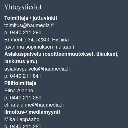
Yhteystiedot
Toimittaja / juttuvinkit
toimitus@haumedia.fi
p. 0440 211 290
Brahentie 34, 52300 Ristiina
(avoinna sopimuksen mukaan)
Asiakaspalvelu (osoitteenmuutokset, tilaukset,
laskutus ym.)
asiakaspalvelu@haumedia.fi
p. 0440 211 841
Päätoimittaja
Elina Alanne
p. 0440 211 290
elina.alanne@haumedia.fi
Ilmoitus-/ mediamyynti
Mika Leppäaho
p. 0440 211 285