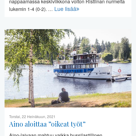
nappaamassa keskiviikkona voiton Ristiinan nurmelta
Lue lisää
lukemin 1-4 (0-2). …
Torstai, 22 Heinäkuun, 2021
Aino aloittaa ”oikeat työt”
Aino-laivaan mahtuu vaikka bussilastillinen