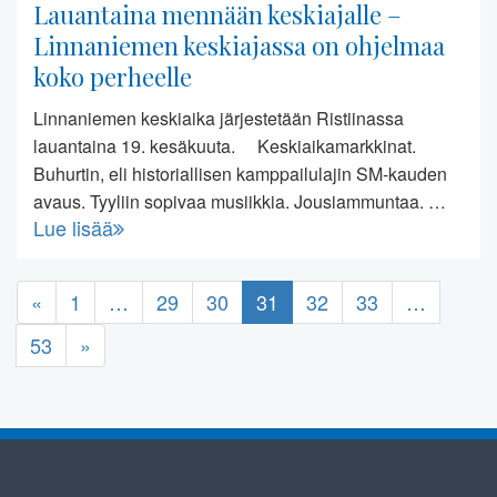
Lauantaina mennään keskiajalle –
Linnaniemen keskiajassa on ohjelmaa
koko perheelle
Linnaniemen keskiaika järjestetään Ristiinassa
lauantaina 19. kesäkuuta. Keskiaikamarkkinat.
Buhurtin, eli historiallisen kamppailulajin SM-kauden
avaus. Tyyliin sopivaa musiikkia. Jousiammuntaa. …
Lue lisää
«
1
…
29
30
31
32
33
…
53
»