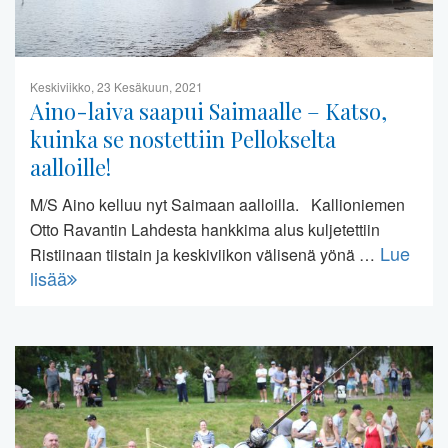
Keskiviikko, 23 Kesäkuun, 2021
Aino-laiva saapui Saimaalle – Katso,
kuinka se nostettiin Pellokselta
aalloille!
M/S Aino kelluu nyt Saimaan aalloilla. Kallioniemen
Otto Ravantin Lahdesta hankkima alus kuljetettiin
Lue
Ristiinaan tiistain ja keskiviikon välisenä yönä …
lisää