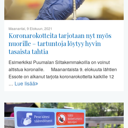
Maanantai, 9 Elokuun, 2021
Koronarokotteita tarjotaan nyt myös
nuorille – tartuntoja löytyy hyvin
tasaista tahtia
Esimerkiksi Puumalan Siltakemmakoilla on voinut
altistua koronalle. Maanantaista 9. elokuuta lähtien
Essote on alkanut tarjota koronarokotteita kaikille 12
Lue lisää
…