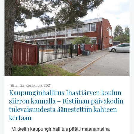
Tiistai, 22 Kesäkuun, 2021
Kaupunginhallitus Ihastjärven koulun
siirron kannalla – Ristiinan päiväkodin
tulevaisuudesta äänestettiin kahteen
kertaan
Mikkelin kaupunginhallitus päätti maanantaina