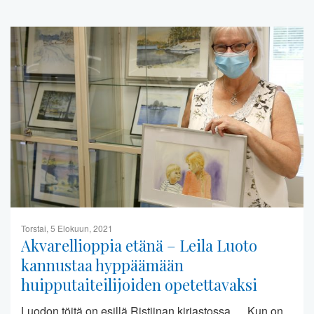
Torstai, 5 Elokuun, 2021
Akvarellioppia etänä – Leila Luoto
kannustaa hyppäämään
huipputaiteilijoiden opetettavaksi
Luodon töitä on esillä Ristiinan kirjastossa. Kun on