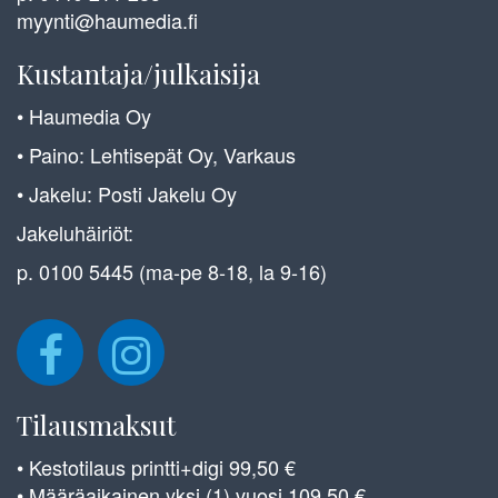
myynti@haumedia.fi
Kustantaja/julkaisija
• Haumedia Oy
• Paino: Lehtisepät Oy, Varkaus
• Jakelu: Posti Jakelu Oy
Jakeluhäiriöt:
p. 0100 5445 (ma-pe 8-18, la 9-16)
Tilausmaksut
• Kestotilaus printti+digi 99,50 €
• Määräaikainen yksi (1) vuosi 109,50 €