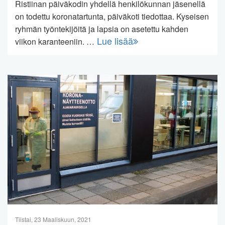
Ristiinan päiväkodin yhdellä henkilökunnan jäsenellä
on todettu koronatartunta, päiväkoti tiedottaa. Kyseisen
ryhmän työntekijöitä ja lapsia on asetettu kahden
Lue lisää
viikon karanteeniin. …
Tiistai, 23 Maaliskuun, 2021