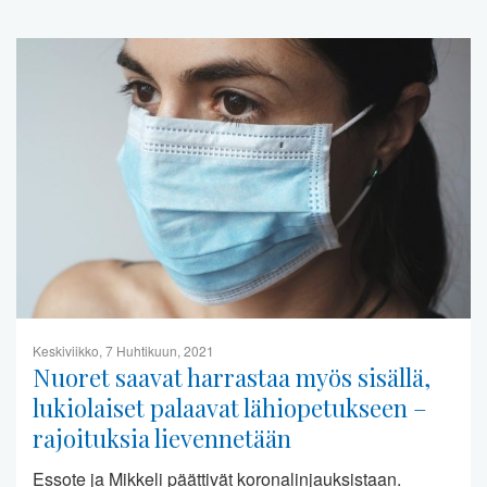
Keskiviikko, 7 Huhtikuun, 2021
Nuoret saavat harrastaa myös sisällä,
lukiolaiset palaavat lähiopetukseen –
rajoituksia lievennetään
Essote ja Mikkeli päättivät koronalinjauksistaan.