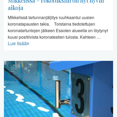
Mikkelissä – rokotuksiin on nyt hyvin
aikoja
Mikkelissä tartunnanjäljitys ruuhkaantui uusien
koronatapausten takia. Torstaina tiedotettujen
koronatartuntojen jälkeen Essoten alueelta on löytynyt
kuusi positiivista koronatestien tulosta. Kahteen …
Lue lisää