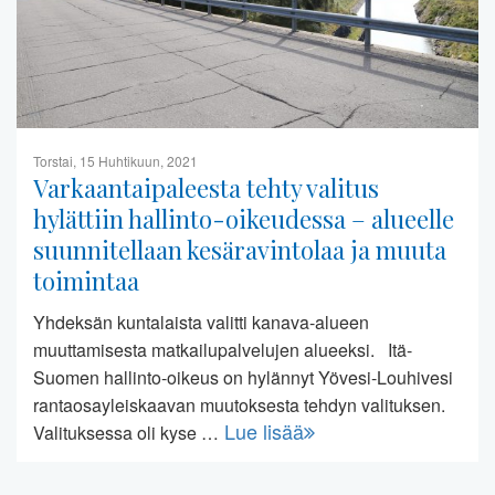
Torstai, 15 Huhtikuun, 2021
Varkaantaipaleesta tehty valitus
hylättiin hallinto-oikeudessa – alueelle
suunnitellaan kesäravintolaa ja muuta
toimintaa
Yhdeksän kuntalaista valitti kanava-alueen
muuttamisesta matkailupalvelujen alueeksi. Itä-
Suomen hallinto-oikeus on hylännyt Yövesi-Louhivesi
rantaosayleiskaavan muutoksesta tehdyn valituksen.
Lue lisää
Valituksessa oli kyse …