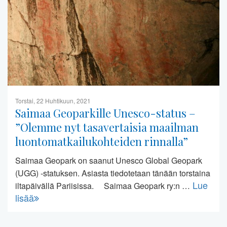
Torstai, 22 Huhtikuun, 2021
Saimaa Geoparkille Unesco-status –
”Olemme nyt tasavertaisia maailman
luontomatkailukohteiden rinnalla”
Saimaa Geopark on saanut Unesco Global Geopark
(UGG) -statuksen. Asiasta tiedotetaan tänään torstaina
Lue
iltapäivällä Pariisissa. Saimaa Geopark ry:n …
lisää