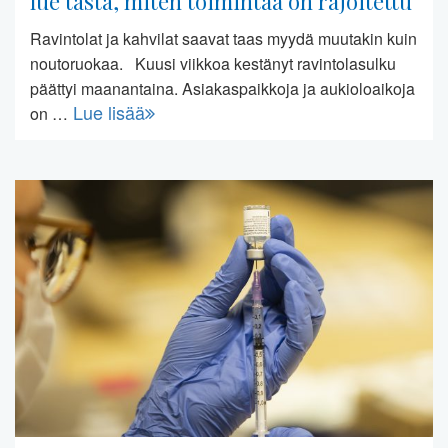
lue tästä, miten toimintaa on rajoitettu
Ravintolat ja kahvilat saavat taas myydä muutakin kuin
noutoruokaa. Kuusi viikkoa kestänyt ravintolasulku
päättyi maanantaina. Asiakaspaikkoja ja aukioloaikoja
Lue lisää
on …