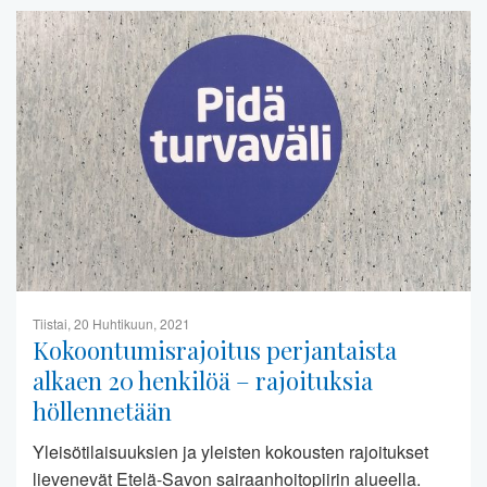
Tiistai, 20 Huhtikuun, 2021
Kokoontumisrajoitus perjantaista
alkaen 20 henkilöä – rajoituksia
höllennetään
Yleisötilaisuuksien ja yleisten kokousten rajoitukset
lievenevät Etelä-Savon sairaanhoitopiirin alueella.