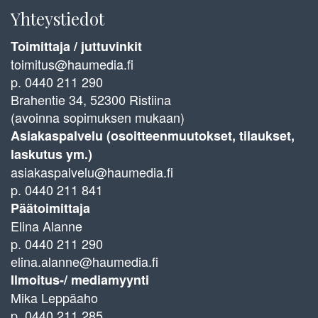
Yhteystiedot
Toimittaja / juttuvinkit
toimitus@haumedia.fi
p. 0440 211 290
Brahentie 34, 52300 Ristiina
(avoinna sopimuksen mukaan)
Asiakaspalvelu (osoitteenmuutokset, tilaukset,
laskutus ym.)
asiakaspalvelu@haumedia.fi
p. 0440 211 841
Päätoimittaja
Elina Alanne
p. 0440 211 290
elina.alanne@haumedia.fi
Ilmoitus-/ mediamyynti
Mika Leppäaho
p. 0440 211 285