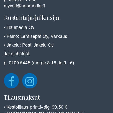
myynti@haumedia.fi
Kustantaja/julkaisija
• Haumedia Oy
• Paino: Lehtisepät Oy, Varkaus
• Jakelu: Posti Jakelu Oy
Jakeluhäiriöt:
p. 0100 5445 (ma-pe 8-18, la 9-16)
Tilausmaksut
• Kestotilaus printti+digi 99,50 €
• Määräaikainen yksi (1) vuosi 109,50 €