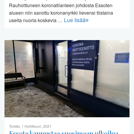
Rauhoittuneen koronatilanteen johdosta Essoten
alueen niin sanottu koronanyrkki lievensi tiistaina
Lue lisää
useita nuoria koskevia …
Torstai, 1 Huhtikuun, 2021
Essote kannustaa suosimaan ulkoilua