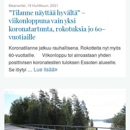
Maanantai, 19 Huhtikuun, 2021
”Tilanne näyttää hyvältä” –
viikonloppuna vain yksi
koronatartunta, rokotuksia jo 60-
vuotiaille
Koronatilanne jatkuu rauhallisena. Rokotteita nyt myös
60-vuotiaille. Viikonloppu toi ainoastaan yhden
positiivisen koronatestien tuloksen Essoten alueelle.
Lue lisää
Se löytyi …