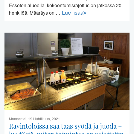
Essoten alueella kokoontumisrajoitus on jatkossa 20
Lue lisää
henkilöä. Määräys on …
Maanantai, 19 Huhtikuun, 2021
Ravintoloissa saa taas syödä ja juoda –