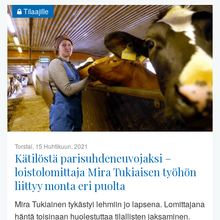
Tilaajille
Torstai, 15 Huhtikuun, 2021
Kätilöstä parisuhdeneuvojaksi –
loistolomittaja Mira Tukiaisen työhön
liittyy monta eri puolta
Mira Tukiainen tykästyi lehmiin jo lapsena. Lomittajana
häntä toisinaan huolestuttaa tilallisten jaksaminen.