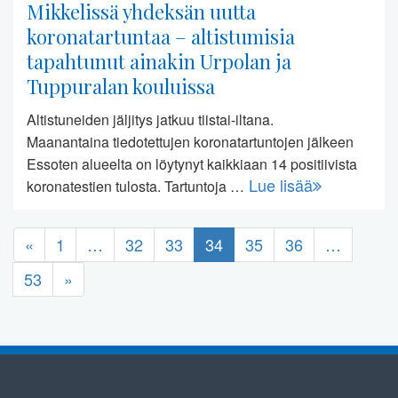
Mikkelissä yhdeksän uutta
koronatartuntaa – altistumisia
tapahtunut ainakin Urpolan ja
Tuppuralan kouluissa
Altistuneiden jäljitys jatkuu tiistai-iltana.
Maanantaina tiedotettujen koronatartuntojen jälkeen
Essoten alueelta on löytynyt kaikkiaan 14 positiivista
Lue lisää
koronatestien tulosta. Tartuntoja …
«
1
…
32
33
34
35
36
…
53
»