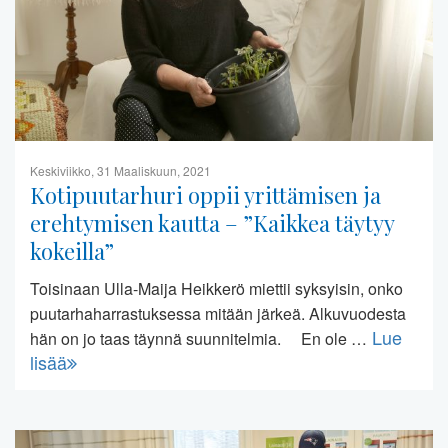
Keskiviikko, 31 Maaliskuun, 2021
Kotipuutarhuri oppii yrittämisen ja
erehtymisen kautta – ”Kaikkea täytyy
kokeilla”
Toisinaan Ulla-Maija Heikkerö miettii syksyisin, onko
puutarhaharrastuksessa mitään järkeä. Alkuvuodesta
Lue
hän on jo taas täynnä suunnitelmia. En ole …
lisää