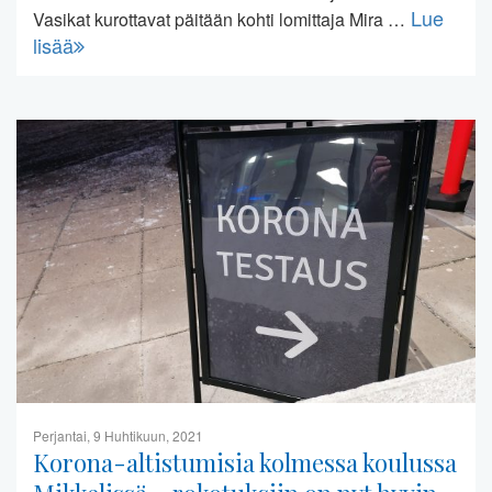
Lue
Vasikat kurottavat päitään kohti lomittaja Mira …
lisää
Perjantai, 9 Huhtikuun, 2021
Korona-altistumisia kolmessa koulussa