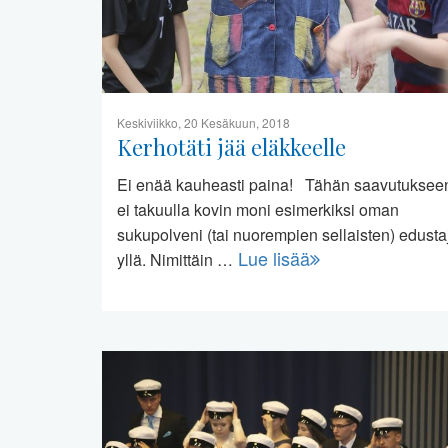
Keskiviikko, 20 Kesäkuun, 2018
Kerhotäti jää eläkkeelle
Ei enää kauheasti paina! Tähän saavutuksee
ei takuulla kovin moni esimerkiksi oman
sukupolveni (tai nuorempien sellaisten) edusta
Lue lisää
yllä. Nimittäin …