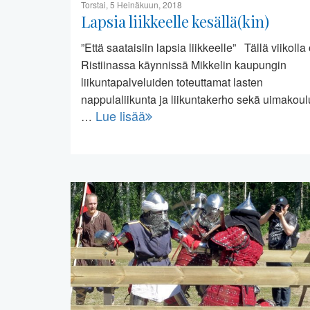
Torstai, 5 Heinäkuun, 2018
Lapsia liikkeelle kesällä(kin)
”Että saataisiin lapsia liikkeelle” Tällä viikolla
Ristiinassa käynnissä Mikkelin kaupungin
liikuntapalveluiden toteuttamat lasten
nappulaliikunta ja liikuntakerho sekä uimakoulu
Lue lisää
…