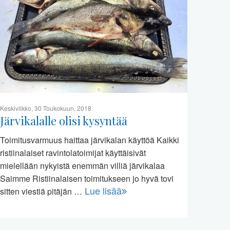
Keskiviikko, 30 Toukokuun, 2018
Järvikalalle olisi kysyntää
Toimitusvarmuus haittaa järvikalan käyttöä Kaikki
ristiinalaiset ravintolatoimijat käyttäisivät
mielellään nykyistä enemmän villiä järvikalaa
Saimme Ristiinalaisen toimitukseen jo hyvä tovi
Lue lisää
sitten viestiä pitäjän …