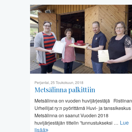
Perjantai, 25 Toukokuun, 2018
Metsälinna palkittiin
Metsälinna on vuoden huvijärjestäjä Ristiinan
Urheilijat ry:n pyörittämä Huvi- ja tanssikeskus
Metsälinna on saanut Vuoden 2018
Lue
huvijärjestäjän tittelin ”tunnustukseksi …
lisää