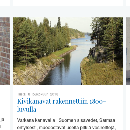
Tiistai, 8 Toukokuun, 2018
Kivikanavat rakennettiin 1800-
luvulla
 ja
Varkaita kanavalla Suomen sisävedet, Saimaa
i
erityisesti, muodostavat useita pitkiä vesireittejä,