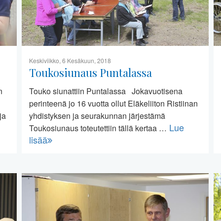
Keskiviikko, 6 Kesäkuun, 2018
Toukosiunaus Puntalassa
n
Touko siunattiin Puntalassa Jokavuotisena
perinteenä jo 16 vuotta ollut Eläkeliiton Ristiinan
ja
yhdistyksen ja seurakunnan järjestämä
Lue
Toukosiunaus toteutettiin tällä kertaa …
lisää