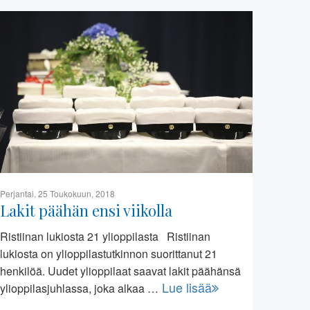
Perjantai, 25 Toukokuun, 2018
Lakit päähän ensi viikolla
Ristiinan lukiosta 21 ylioppilasta Ristiinan
lukiosta on ylioppilastutkinnon suorittanut 21
henkilöä. Uudet ylioppilaat saavat lakit päähänsä
Lue lisää
ylioppilasjuhlassa, joka alkaa …