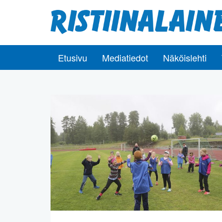
Etusivu
Mediatiedot
Näköislehti