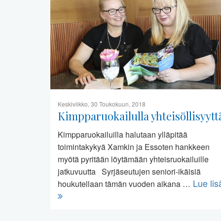
Keskiviikko, 30 Toukokuun, 2018
Kimpparuokailulla yhteisöllisyytt
Kimpparuokailuilla halutaan ylläpitää
toimintakykyä Xamkin ja Essoten hankkeen
myötä pyritään löytämään yhteisruokailuille
jatkuvuutta Syrjäseutujen seniori-ikäisiä
Lue lis
houkutellaan tämän vuoden aikana …