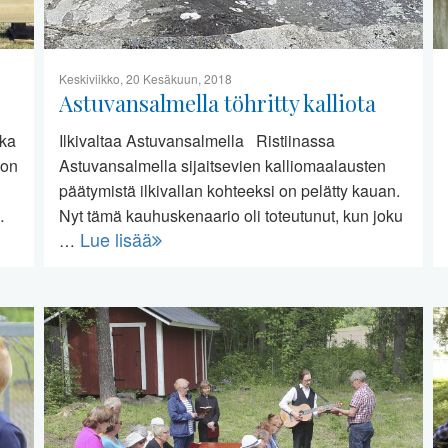
Keskiviikko, 20 Kesäkuun, 2018
Astuvansalmella töhritty kalliota
ika
Ilkivaltaa Astuvansalmella Ristiinassa
kon
Astuvansalmella sijaitsevien kalliomaalausten
päätymistä ilkivallan kohteeksi on pelätty kauan.
…
Nyt tämä kauhuskenaario oli toteutunut, kun joku
Lue lisää
…