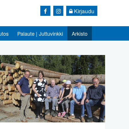
Kirjaudu
utos
Palaute | Juttuvinkki
Arkisto