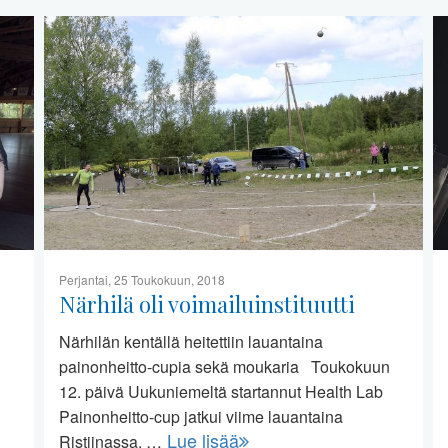
Perjantai, 25 Toukokuun, 2018
Närhilä oli voimailuinstituutti
Närhilän kentällä heitettiin lauantaina
painonheitto-cupia sekä moukaria Toukokuun
12. päivä Uukuniemeltä startannut Health Lab
Painonheitto-cup jatkui viime lauantaina
Lue lisää
Ristiinassa. …