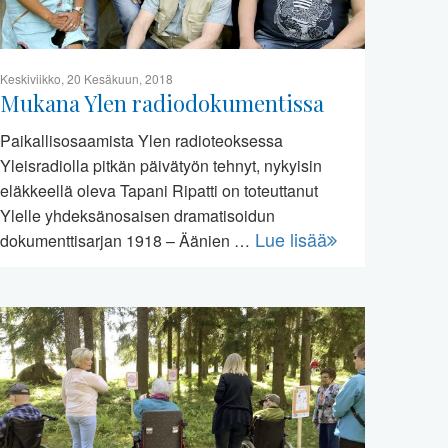
Keskiviikko, 20 Kesäkuun, 2018
Mukana Ylen radiodokumentissa
Paikallisosaamista Ylen radioteoksessa
Yleisradiolla pitkän päivätyön tehnyt, nykyisin
eläkkeellä oleva Tapani Ripatti on toteuttanut
Ylelle yhdeksänosaisen dramatisoidun
Lue lisää
dokumenttisarjan 1918 – Äänien …