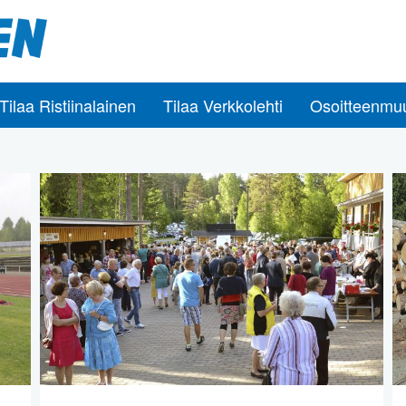
Tilaa Ristiinalainen
Tilaa Verkkolehti
Osoitteenmu