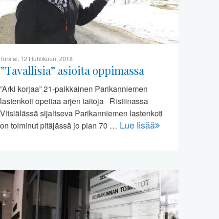
Torstai, 12 Huhtikuun, 2018
”Tavallisia” asioita oppimassa
”Arki korjaa” 21-paikkainen Parikanniemen
lastenkoti opettaa arjen taitoja Ristiinassa
Vitsiälässä sijaitseva Parikanniemen lastenkoti
Lue lisää
on toiminut pitäjässä jo pian 70 …