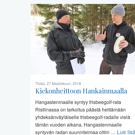
Tiistai, 27 Maaliskuun, 2018
Kiekonheittoon Hankainmaalla
Hangastenmaalle syntyy frisbeegolf-rata
Ristiinassa on tarkoitus päästä heittämään
yhdeksänväyläiselle frisbeegolf-radalle vielä
tämän vuoden aikana. Hangastenmaalle
Lue lis
syntyvän radan suunnitelmaa oltiin …