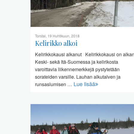
Torstai, 19 Huhtikuun, 2018
Kelirikko alkoi
Kelirikkokausi alkanut Kelirikkokausi on alka
Keski- sekä Itä-Suomessa ja kelirikosta
varoittavia liikennemerkkejä pystytetään
sorateiden varsille. Lauhan alkutalven ja
Lue lisää
runsaslumisen …