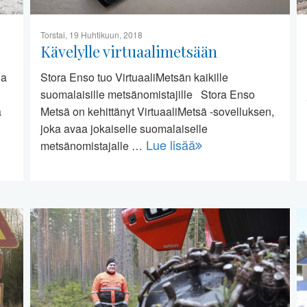
Torstai, 19 Huhtikuun, 2018
Kävelylle virtuaalimetsään
na
Stora Enso tuo VirtuaaliMetsän kaikille
suomalaisille metsänomistajille Stora Enso
a
Metsä on kehittänyt VirtuaaliMetsä -sovelluksen,
joka avaa jokaiselle suomalaiselle
Lue lisää
metsänomistajalle …