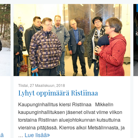
Tiistai, 27 Maaliskuun, 2018
Lyhyt oppimäärä Ristiinaa
Kaupunginhallitus kiersi Ristiinaa Mikkelin
kaupunginhallituksen jäsenet olivat viime viikon
torstaina Ristiinan aluejohtokunnan kutsuttuina
vieraina pitäjässä. Kierros alkoi Metsälinnasta, ja
ää
Lue lisää
…