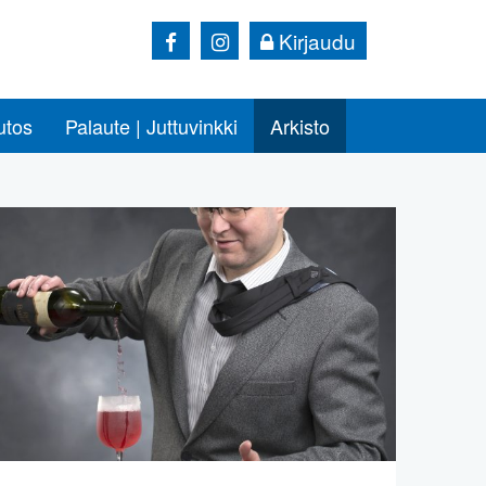
Kirjaudu
utos
Palaute | Juttuvinkki
Arkisto