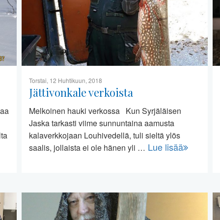
Torstai, 12 Huhtikuun, 2018
Jättivonkale verkoista
jaa
Melkoinen hauki verkossa Kun Syrjäläisen
Jaska tarkasti viime sunnuntaina aamusta
lta
kalaverkkojaan Louhivedellä, tuli sieltä ylös
Lue lisää
saalis, jollaista ei ole hänen yli …