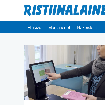
Etusivu
Mediatiedot
Näköislehti