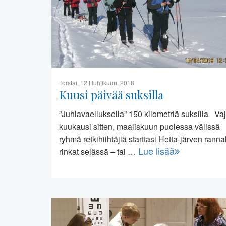
Torstai, 12 Huhtikuun, 2018
Kuusi päivää suksilla
”Juhlavaelluksella” 150 kilometriä suksilla Va
kuukausi sitten, maaliskuun puolessa välissä
ryhmä retkihiihtäjiä starttasi Hetta-järven ranna
Lue lisää
rinkat selässä – tai …