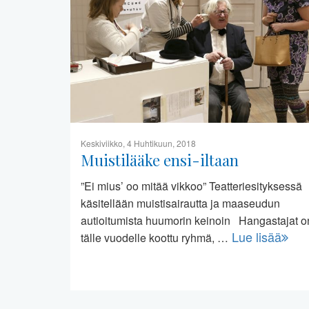
Keskiviikko, 4 Huhtikuun, 2018
Muistilääke ensi-iltaan
”Ei mius’ oo mitää vikkoo” Teatteriesityksessä
käsitellään muistisairautta ja maaseudun
autioitumista huumorin keinoin Hangastajat o
Lue lisää
tälle vuodelle koottu ryhmä, …