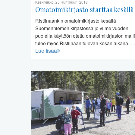
Keskiviikko, 25 Huhtikuun, 2018
Omatoimikirjasto starttaa kesällä
Ristiinaankin omatoimikirjasto kesällä
Suomenniemen kirjastossa jo viime vuoden
puolella käyttöön otettu omatoimikirjaston malli
tulee myös Ristiinaan tulevan kesän aikana. 
Lue lisää