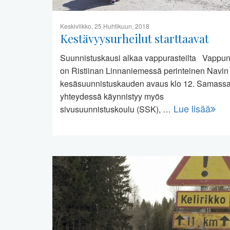
Keskiviikko, 25 Huhtikuun, 2018
Kestävyysurheilut starttaavat
Suunnistuskausi alkaa vappurasteilta Vappu
on Ristiinan Linnaniemessä perinteinen Navin
kesäsuunnistuskauden avaus klo 12. Samass
yhteydessä käynnistyy myös
Lue lisää
sivusuunnistuskoulu (SSK), …