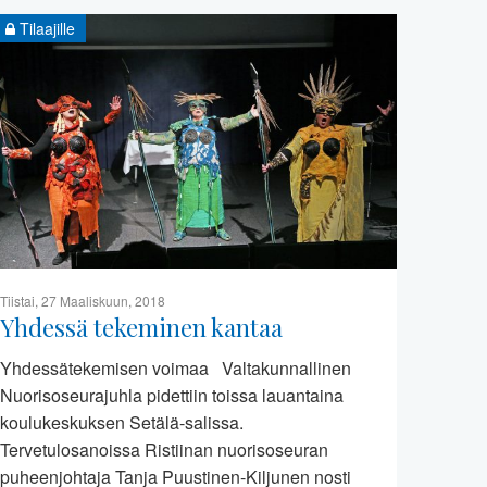
Tilaajille
Tiistai, 27 Maaliskuun, 2018
Yhdessä tekeminen kantaa
Yhdessätekemisen voimaa Valtakunnallinen
Nuorisoseurajuhla pidettiin toissa lauantaina
koulukeskuksen Setälä-salissa.
Tervetulosanoissa Ristiinan nuorisoseuran
puheenjohtaja Tanja Puustinen-Kiljunen nosti