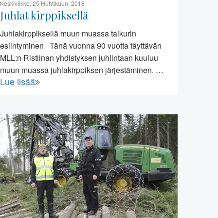
Keskiviikko, 25 Huhtikuun, 2018
Juhlat kirppiksellä
Juhlakirppiksellä muun muassa taikurin
esiintyminen Tänä vuonna 90 vuotta täyttävän
MLL:n Ristiinan yhdistyksen juhlintaan kuuluu
muun muassa juhlakirppiksen järjestäminen. …
Lue lisää