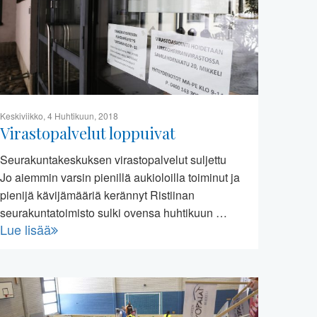
Keskiviikko, 4 Huhtikuun, 2018
Virastopalvelut loppuivat
Seurakuntakeskuksen virastopalvelut suljettu
Jo aiemmin varsin pienillä aukioloilla toiminut ja
pienijä kävijämääriä kerännyt Ristiinan
seurakuntatoimisto sulki ovensa huhtikuun …
Lue lisää