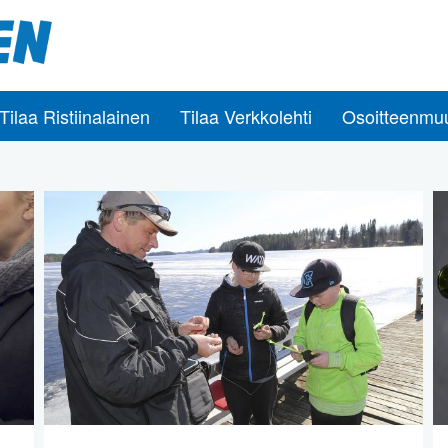
Tilaa Ristiinalainen
Tilaa Verkkolehti
Osoitteenmu